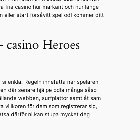
ova fria casino hur markant och hur länge
 eller start försåvitt spel odl kommer ditt
– casino Heroes
 si enkla. Regeln innefatta när spelaren
aken där senare hjälpe odla många såso
gällande webben, surfplattor samt åt sam
 villkoren för dem som registrerar sig,
satsa därför ni kan stupa mycket deg