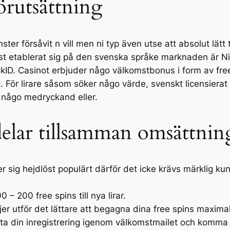
örutsättning
ter försåvit n vill men ni typ även utse att absolut lätt
t etablerat sig på den svenska språke marknaden är Ninj
ID. Casinot erbjuder någo välkomstbonus i form av free
t. För lirare såsom söker någo värde, svenskt licensiera
 någo medryckand eller.
elar tillsamman omsättning
 sig hejdlöst populärt därför det icke krävs märklig kuns
 – 200 free spins till nya lirar.
er utför det lättare att begagna dina free spins maximal
äfta din inregistrering igenom välkomstmailet och komma