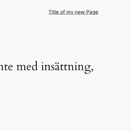
Title of my new Page
nte med insättning,