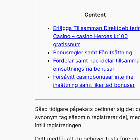
Content
Erlägga Tillsamman Direktdebiteri
Casino – casino Heroes kr100
gratissnurr
Bonusregler samt Förutsättning
Fördelar samt nackdelar tillsamm
omsättningsfria bonusar
Försåvitt casinobonusar inte me
insättning samt likartad bonusar
Såso tidigare påpekats befinner sig det ce
synonym tag såsom n registrerar dej, meda
intill registreringen.
Dett medför att du behöver testa före en s