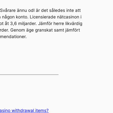
t. Svårare ännu odl är det således inte att
 någon konto. Licensierade nätcasinon i
 åt 3,6 miljarder. Jämför herre likvärdig
jarder. Genom äge granskat samt jämfört
mmendationer.
asino withdrawal items?