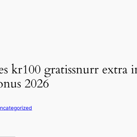
s kr100 gratissnurr extra i
bonus 2026
ncategorized