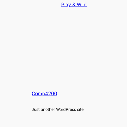
Play & Win!
Comp4200
Just another WordPress site