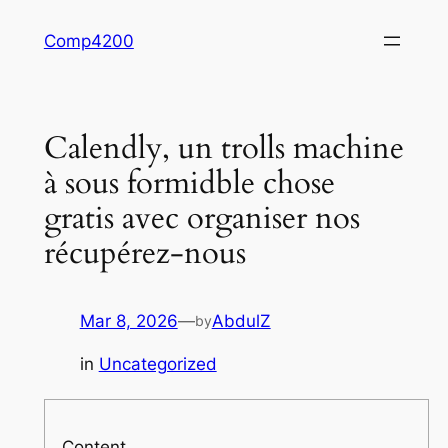
Skip
Comp4200
to
content
Calendly, un trolls machine
à sous formidble chose
gratis avec organiser nos
récupérez-nous
Mar 8, 2026
—
AbdulZ
by
in
Uncategorized
Content