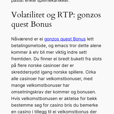
påslåt enkle spillmekanikker.
Volatilitet og RTP: gonzos
quest Bonus
Nåværend er ei
gonzos quest Bonus
lett
betalingsmetode, og emacs tror dette alene
kommer à elv bli mer viktig indre sett
fremtiden. Du finner ei bredt bukett fra slots
på flere norske casinoer der er
skreddersydd igang norske spillere. Cirka
alle casinoer har velkomstbonuser, med
mange velkomstbonuser har
omsetningskrav der kommer og bonusen.
Hvis velkomstbonusen er aktelse for bekk
bestemme seg for casino bris du bemerke
en casino i tillegg til ei velkomstbonus der