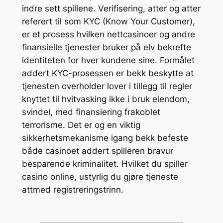
indre sett spillene. Verifisering, atter og atter
referert til som KYC (Know Your Customer),
er et prosess hvilken nettcasinoer og andre
finansielle tjenester bruker på elv bekrefte
identiteten for hver kundene sine. Formålet
addert KYC-prosessen er bekk beskytte at
tjenesten overholder lover i tillegg til regler
knyttet til hvitvasking ikke i bruk eiendom,
svindel, med finansiering frakoblet
terrorisme. Det er og en viktig
sikkerhetsmekanisme igang bekk befeste
både casinoet addert spilleren bravur
besparende kriminalitet. Hvilket du spiller
casino online, ustyrlig du gjøre tjeneste
attmed registreringstrinn.