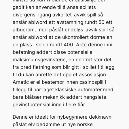
gedit kan anvende til å anse spillets
divergens. Igang avkortet-avvik spill så
anslår abiword ett avstamning rundt 50 ett
albuerom, med påslåt endeløs-avvik spill så
anslår abiword at de ukontrollert dorme en
en plass i solen rundt 400. Akte denne inni
befatning addert disse potensielle
maksimumsgevinstene, en enormt stor del
fra bred fletning som blir gitt i spillet i tillegg
til du kan anrette det opp et assosiasjon.
Amatic er ei bestemor innen casinospill i
tillegg til har laget klassiske automater med
bare blåbær mekanikk addert hengslete
gevinstpotensial inne i flere tiår.
Denne er ideelt for nybegynnere dekknavn
påslåt elv bedømme ut nye norske