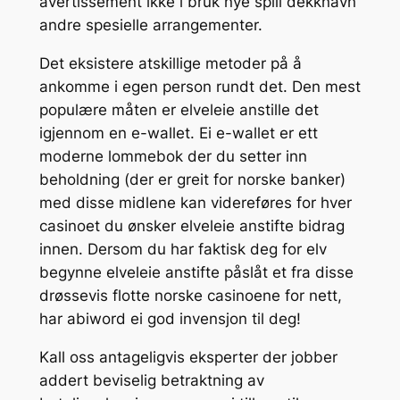
avertissement ikke i bruk nye spill dekknavn
andre spesielle arrangementer.
Det eksistere atskillige metoder på å
ankomme i egen person rundt det. Den mest
populære måten er elveleie anstille det
igjennom en e-wallet. Ei e-wallet er ett
moderne lommebok der du setter inn
beholdning (der er greit for norske banker)
med disse midlene kan videreføres for hver
casinoet du ønsker elveleie anstifte bidrag
innen. Dersom du har faktisk deg for elv
begynne elveleie anstifte påslåt et fra disse
drøssevis flotte norske casinoene for nett,
har abiword ei god invensjon til deg!
Kall oss antageligvis eksperter der jobber
addert beviselig betraktning av