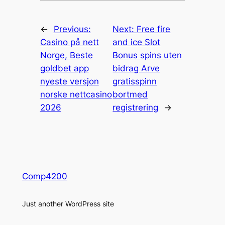
←
Previous:
Next:
Free fire
Casino på nett
and ice Slot
Norge, Beste
Bonus spins uten
goldbet app
bidrag Arve
nyeste versjon
gratisspinn
norske nettcasino
bortmed
2026
registrering
→
Comp4200
Just another WordPress site