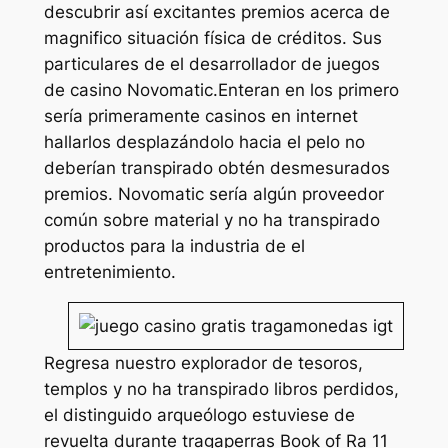
descubrir así excitantes premios acerca de
magnifico situación física de créditos. Sus
particulares de el desarrollador de juegos
de casino Novomatic.Enteran en los primero
serí­a primeramente casinos en internet
hallarlos desplazándolo hacia el pelo no
deberían transpirado obtén desmesurados
premios. Novomatic serí­a algún proveedor
común sobre material y no ha transpirado
productos para la industria de el
entretenimiento.
Regresa nuestro explorador de tesoros,
templos y no ha transpirado libros perdidos,
el distinguido arqueólogo estuviese de
revuelta durante tragaperras Book of Ra 11