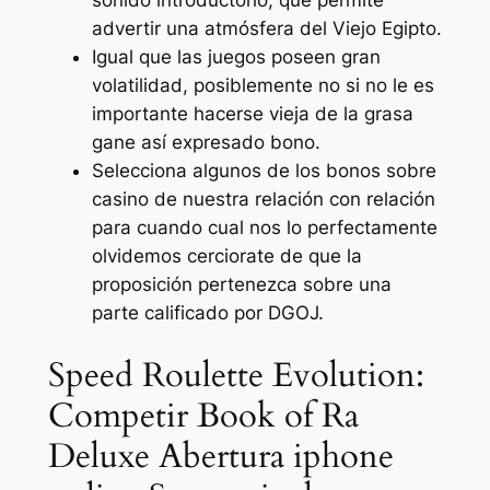
sonido introductorio, que permite
advertir una atmósfera del Viejo Egipto.
Igual que las juegos poseen gran
volatilidad, posiblemente no si no le es
importante hacerse vieja de la grasa
gane así expresado bono.
Selecciona algunos de los bonos sobre
casino de nuestra relación con relación
para cuando cual nos lo perfectamente
olvidemos cerciorate de que la
proposición pertenezca sobre una
parte calificado por DGOJ.
Speed Roulette Evolution:
Competir Book of Ra
Deluxe Abertura iphone