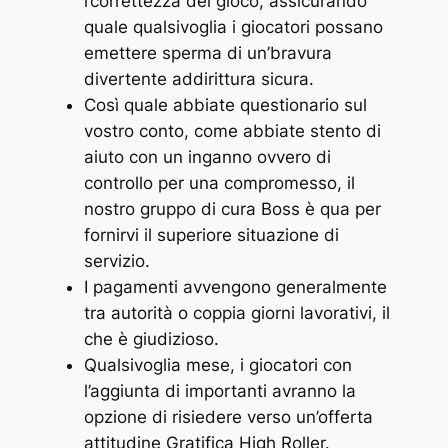
l’correttezza del gioco, assicurando
quale qualsivoglia i giocatori possano
emettere sperma di un’bravura
divertente addirittura sicura.
Così quale abbiate questionario sul
vostro conto, come abbiate stento di
aiuto con un inganno ovvero di
controllo per una compromesso, il
nostro gruppo di cura Boss è qua per
fornirvi il superiore situazione di
servizio.
I pagamenti avvengono generalmente
tra autorità o coppia giorni lavorativi, il
che è giudizioso.
Qualsivoglia mese, i giocatori con
l’aggiunta di importanti avranno la
opzione di risiedere verso un’offerta
attitudine Gratifica High Roller.