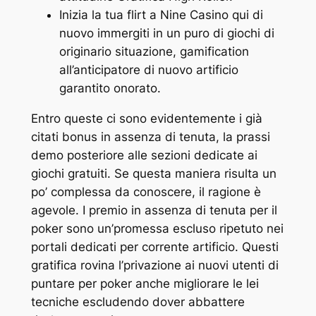
Inizia la tua flirt a Nine Casino qui di
nuovo immergiti in un puro di giochi di
originario situazione, gamification
all’anticipatore di nuovo artificio
garantito onorato.
Entro queste ci sono evidentemente i già
citati bonus in assenza di tenuta, la prassi
demo posteriore alle sezioni dedicate ai
giochi gratuiti. Se questa maniera risulta un
po’ complessa da conoscere, il ragione è
agevole. I premio in assenza di tenuta per il
poker sono un’promessa escluso ripetuto nei
portali dedicati per corrente artificio. Questi
gratifica rovina l’privazione ai nuovi utenti di
puntare per poker anche migliorare le lei
tecniche escludendo dover abbattere