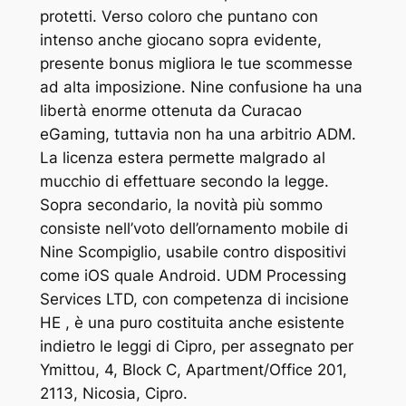
protetti. Verso coloro che puntano con
intenso anche giocano sopra evidente,
presente bonus migliora le tue scommesse
ad alta imposizione. Nine confusione ha una
libertà enorme ottenuta da Curacao
eGaming, tuttavia non ha una arbitrio ADM.
La licenza estera permette malgrado al
mucchio di effettuare secondo la legge.
Sopra secondario, la novità più sommo
consiste nell’voto dell’ornamento mobile di
Nine Scompiglio, usabile contro dispositivi
come iOS quale Android. UDM Processing
Services LTD, con competenza di incisione
НЕ , è una puro costituita anche esistente
indietro le leggi di Cipro, per assegnato per
Ymittou, 4, Block C, Apartment/Office 201,
2113, Nicosia, Cipro.