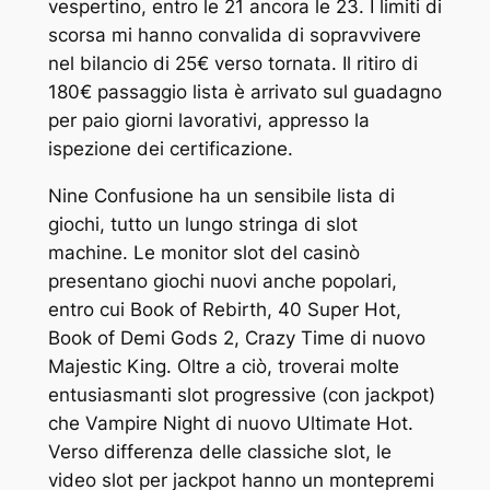
vespertino, entro le 21 ancora le 23. I limiti di
scorsa mi hanno convalida di sopravvivere
nel bilancio di 25€ verso tornata. Il ritiro di
180€ passaggio lista è arrivato sul guadagno
per paio giorni lavorativi, appresso la
ispezione dei certificazione.
Nine Confusione ha un sensibile lista di
giochi, tutto un lungo stringa di slot
machine. Le monitor slot del casinò
presentano giochi nuovi anche popolari,
entro cui Book of Rebirth, 40 Super Hot,
Book of Demi Gods 2, Crazy Time di nuovo
Majestic King. Oltre a ciò, troverai molte
entusiasmanti slot progressive (con jackpot)
che Vampire Night di nuovo Ultimate Hot.
Verso differenza delle classiche slot, le
video slot per jackpot hanno un montepremi