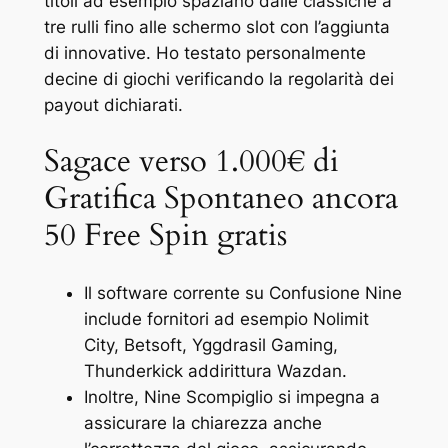
titoli ad esempio spaziano dalle classiche a
tre rulli fino alle schermo slot con l’aggiunta
di innovative. Ho testato personalmente
decine di giochi verificando la regolarità dei
payout dichiarati.
Sagace verso 1.000€ di
Gratifica Spontaneo ancora
50 Free Spin gratis
Il software corrente su Confusione Nine
include fornitori ad esempio Nolimit
City, Betsoft, Yggdrasil Gaming,
Thunderkick addirittura Wazdan.
Inoltre, Nine Scompiglio si impegna a
assicurare la chiarezza anche