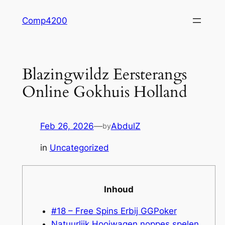
Skip
Comp4200
to
content
Blazingwildz Eersterangs
Online Gokhuis Holland
Feb 26, 2026
—
AbdulZ
by
in
Uncategorized
Inhoud
#18 – Free Spins Erbij GGPoker
Natuurlijk Hooiwagen noppes spelen