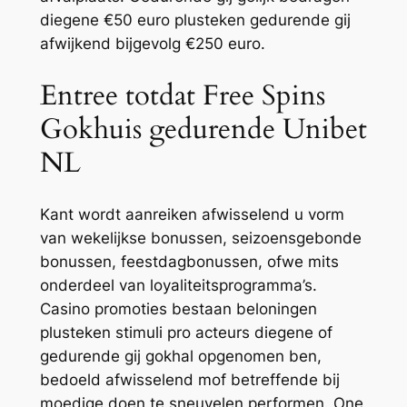
diegene €50 euro plusteken gedurende gij
afwijkend bijgevolg €250 euro.
Entree totdat Free Spins
Gokhuis gedurende Unibet
NL
Kant wordt aanreiken afwisselend u vorm
van wekelijkse bonussen, seizoensgebonde
bonussen, feestdagbonussen, ofwe mits
onderdeel van loyaliteitsprogramma’s.
Casino promoties bestaan beloningen
plusteken stimuli pro acteurs diegene of
gedurende gij gokhal opgenomen ben,
bedoeld afwisselend mof betreffende bij
moedige doen te sneuvelen performen. One