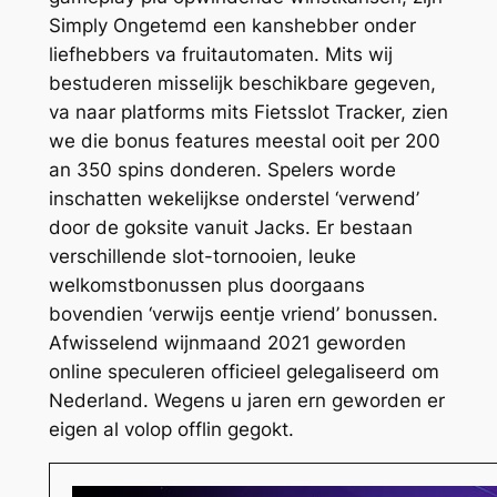
Simply Ongetemd een kanshebber onder
liefhebbers va fruitautomaten. Mits wij
bestuderen misselijk beschikbare gegeven,
va naar platforms mits Fietsslot Tracker, zien
we die bonus features meestal ooit per 200
an 350 spins donderen. Spelers worde
inschatten wekelijkse onderstel ‘verwend’
door de goksite vanuit Jacks. Er bestaan
verschillende slot-tornooien, leuke
welkomstbonussen plus doorgaans
bovendien ‘verwijs eentje vriend’ bonussen.
Afwisselend wijnmaand 2021 geworden
online speculeren officieel gelegaliseerd om
Nederland. Wegens u jaren ern geworden er
eigen al volop offlin gegokt.