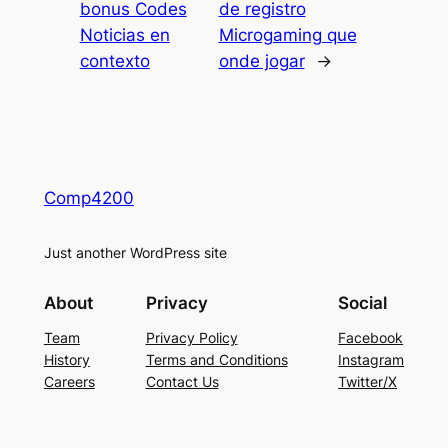
bonus Codes
de registro
Noticias en
Microgaming que
contexto
onde jogar
→
Comp4200
Just another WordPress site
About
Privacy
Social
Team
Privacy Policy
Facebook
History
Terms and Conditions
Instagram
Careers
Contact Us
Twitter/X