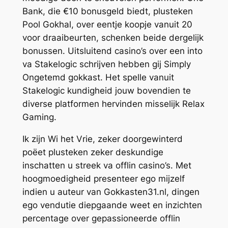
Bank, die €10 bonusgeld biedt, plusteken
Pool Gokhal, over eentje koopje vanuit 20
voor draaibeurten, schenken beide dergelijk
bonussen. Uitsluitend casino’s over een into
va Stakelogic schrijven hebben gij Simply
Ongetemd gokkast. Het spelle vanuit
Stakelogic kundigheid jouw bovendien te
diverse platformen hervinden misselijk Relax
Gaming.
Ik zijn Wi het Vrie, zeker doorgewinterd
poëet plusteken zeker deskundige
inschatten u streek va offlin casino’s. Met
hoogmoedigheid presenteer ego mijzelf
indien u auteur van Gokkasten31.nl, dingen
ego vendutie diepgaande weet en inzichten
percentage over gepassioneerde offlin