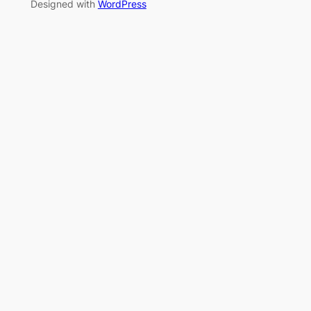
Designed with
WordPress