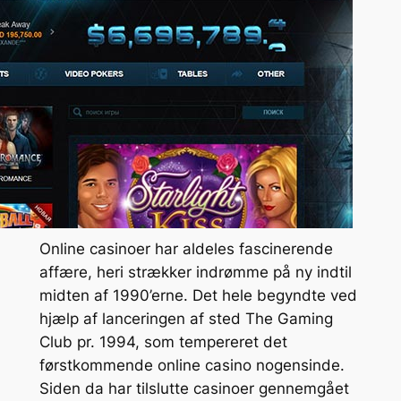
Online casinoer har aldeles fascinerende
affære, heri strækker indrømme på ny indtil
midten af 1990’erne. Det hele begyndte ved
hjælp af lanceringen af sted The Gaming
Club pr. 1994, som tempereret det
førstkommende online casino nogensinde.
Siden da har tilslutte casinoer gennemgået