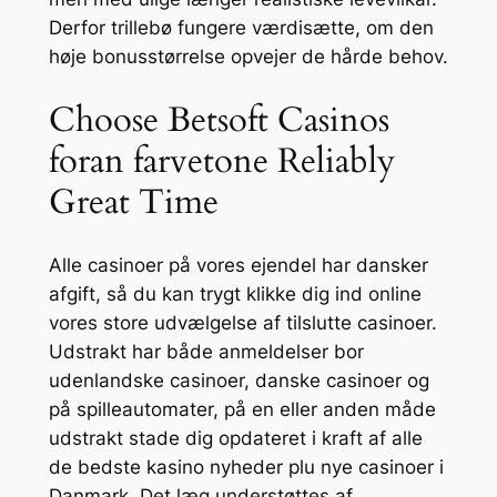
Derfor trillebø fungere værdisætte, om den
høje bonusstørrelse opvejer de hårde behov.
Choose Betsoft Casinos
foran farvetone Reliably
Great Time
Alle casinoer på vores ejendel har dansker
afgift, så du kan trygt klikke dig ind online
vores store udvælgelse af tilslutte casinoer.
Udstrakt har både anmeldelser bor
udenlandske casinoer, danske casinoer og
på spilleautomater, på en eller anden måde
udstrakt stade dig opdateret i kraft af alle
de bedste kasino nyheder plu nye casinoer i
Danmark. Det læg understøttes af