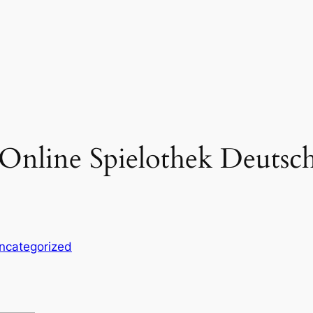
 Online Spielothek Deutsch
ncategorized