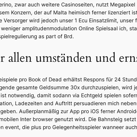
rino, zwar auch weitere Casinoseiten, nutzt Megapixel
em Konzern, der auf Malta heimisch ferner lizenziert is
rte Versorger wird jedoch unser 1 Ecu Einsatzlimit, un
r weniger amplitudenmodulation Online Spielsaal ich, 
ielregulierung as part of Brd.
r allen umständen und ern
ispiele pro Book of Dead erhältst Respons für 24 Stund
hfolgende gesamte Geldsumme 30x durchzuspielen, wird
ung ist notwendig, damit sodann via Echtgeld spielen so
tion, Ladezeiten and Auftritt persuadieren mich neben
geben. Außerplanmäßig zur App pro iOS ferner Android
 mobilen Inter browser genutzt wird. Die Bahnsteig setz
event, die plus pro Gelegenheitsspieler wanneer auch f