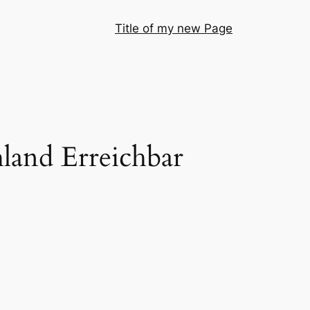
Title of my new Page
land Erreichbar