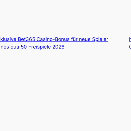
xklusive Bet365 Casino-Bonus für neue Spieler
nos qua 50 Freispiele 2026