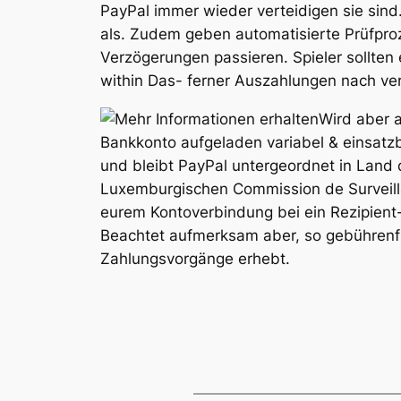
PayPal immer wieder verteidigen sie sind.
als. Zudem geben automatisierte Prüfproz
Verzögerungen passieren. Spieler sollte
within Das- ferner Auszahlungen nach ver
Wird aber a
Bankkonto aufgeladen variabel & einsatzbe
und bleibt PayPal untergeordnet in Land 
Luxemburgischen Commission de Surveilla
eurem Kontoverbindung bei ein Rezipient
Beachtet aufmerksam aber, so gebührenfre
Zahlungsvorgänge erhebt.