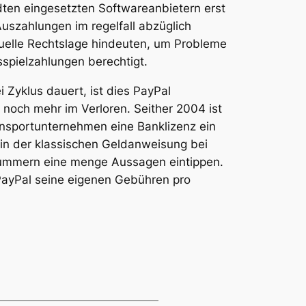
ndten eingesetzten Softwareanbietern erst
uszahlungen im regelfall abzüglich
tuelle Rechtslage hindeuten, um Probleme
sspielzahlungen berechtigt.
i Zyklus dauert, ist dies PayPal
 noch mehr im Verloren. Seither 2004 ist
ansportunternehmen eine Banklizenz ein
 in der klassischen Geldanweisung bei
nummern eine menge Aussagen eintippen.
 PayPal seine eigenen Gebühren pro