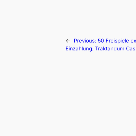
←
Previous:
50 Freispiele e
Einzahlung: Traktandum Casi