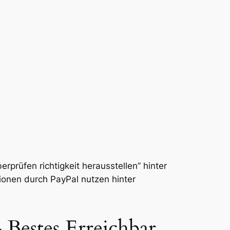
prüfen richtigkeit herausstellen” hinter
ionen durch PayPal nutzen hinter
Bestes Erreichbar