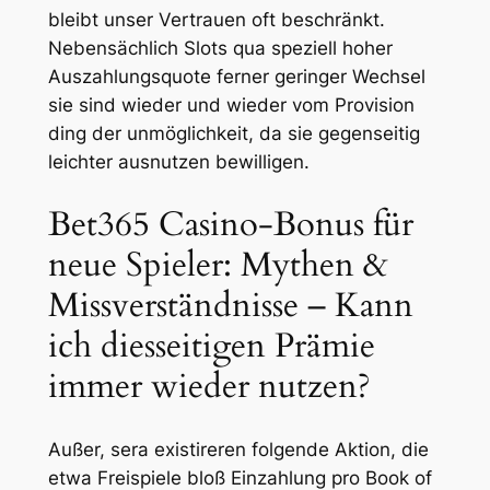
bleibt unser Vertrauen oft beschränkt.
Nebensächlich Slots qua speziell hoher
Auszahlungsquote ferner geringer Wechsel
sie sind wieder und wieder vom Provision
ding der unmöglichkeit, da sie gegenseitig
leichter ausnutzen bewilligen.
Bet365 Casino-Bonus für
neue Spieler: Mythen &
Missverständnisse – Kann
ich diesseitigen Prämie
immer wieder nutzen?
Außer, sera existireren folgende Aktion, die
etwa Freispiele bloß Einzahlung pro Book of