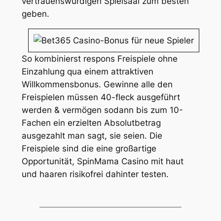
vertrauenswürdigen Spielsaal zum besten
geben.
So kombinierst respons Freispiele ohne
Einzahlung qua einem attraktiven
Willkommensbonus. Gewinne alle den
Freispielen müssen 40-fleck ausgeführt
werden & vermögen sodann bis zum 10-
Fachen ein erzielten Absolutbetrag
ausgezahlt man sagt, sie seien. Die
Freispiele sind die eine großartige
Opportunität, SpinMama Casino mit haut
und haaren risikofrei dahinter testen.