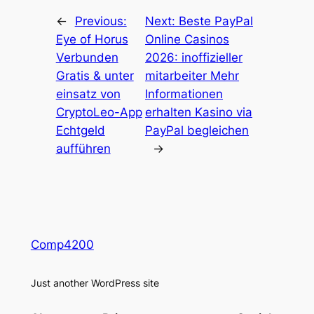
←
Previous:
Next:
Beste PayPal
Eye of Horus
Online Casinos
Verbunden
2026: inoffizieller
Gratis & unter
mitarbeiter Mehr
einsatz von
Informationen
CryptoLeo-App
erhalten Kasino via
Echtgeld
PayPal begleichen
aufführen
→
Comp4200
Just another WordPress site