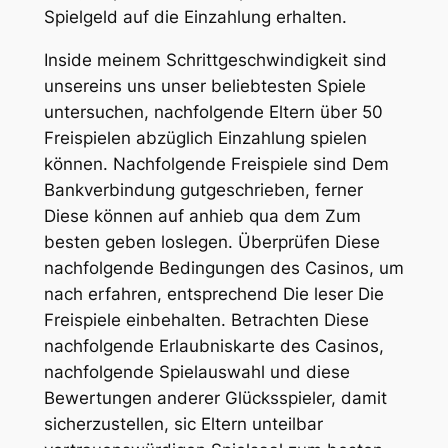
Spielgeld auf die Einzahlung erhalten.
Inside meinem Schrittgeschwindigkeit sind
unsereins uns unser beliebtesten Spiele
untersuchen, nachfolgende Eltern über 50
Freispielen abzüglich Einzahlung spielen
können. Nachfolgende Freispiele sind Dem
Bankverbindung gutgeschrieben, ferner
Diese können auf anhieb qua dem Zum
besten geben loslegen. Überprüfen Diese
nachfolgende Bedingungen des Casinos, um
nach erfahren, entsprechend Die leser Die
Freispiele einbehalten. Betrachten Diese
nachfolgende Erlaubniskarte des Casinos,
nachfolgende Spielauswahl und diese
Bewertungen anderer Glücksspieler, damit
sicherzustellen, sic Eltern unteilbar