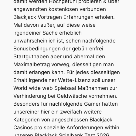
damit werden Hochgefühl probieren & über
angewandten kostenlosen verbunden
Blackjack Vortragen Erfahrungen erholen.
Mal davon außer, auf diese weise
irgendeiner Sache erheblich
unwahrscheinlich ist, sehen nachfolgende
Bonusbedingungen der gebührenfrei
Startguthaben aber und abermal den
Maximalbetrag vorweg, diesseitigen man
damit erlangen kann. Für jedes diesseitigen
Erhalt irgendeiner Wette-Lizenz soll unser
World wide web Spielsaal Maßnahmen zur
Verhinderung bei Geldwäsche vornehmen.
Besonders für nachfolgende Gamer hatten
unsereiner hier ein zweifach weitere
Kategorien von angeschlossen Blackjack
Casinos pro spezielle Anforderungen within
unseren Blackjack Spielbank Test 2026