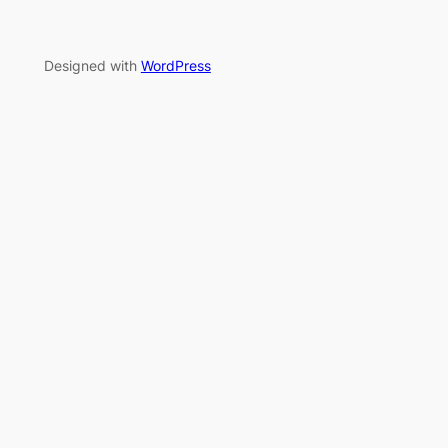
Designed with
WordPress