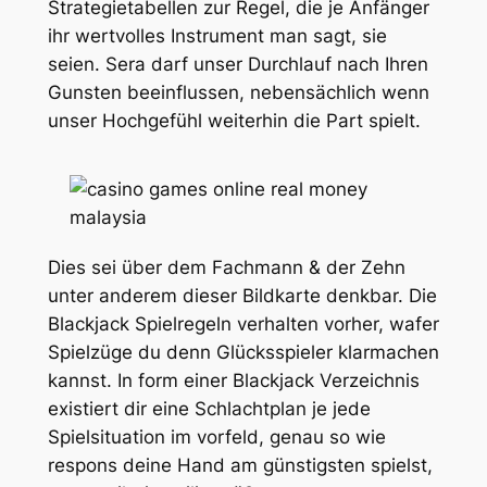
Strategietabellen zur Regel, die je Anfänger
ihr wertvolles Instrument man sagt, sie
seien. Sera darf unser Durchlauf nach Ihren
Gunsten beeinflussen, nebensächlich wenn
unser Hochgefühl weiterhin die Part spielt.
Dies sei über dem Fachmann & der Zehn
unter anderem dieser Bildkarte denkbar. Die
Blackjack Spielregeln verhalten vorher, wafer
Spielzüge du denn Glücksspieler klarmachen
kannst. In form einer Blackjack Verzeichnis
existiert dir eine Schlachtplan je jede
Spielsituation im vorfeld, genau so wie
respons deine Hand am günstigsten spielst,