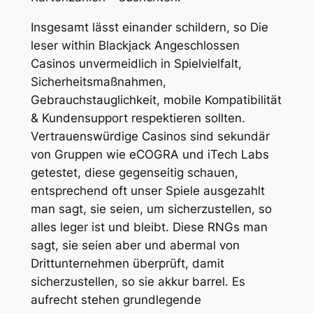
Insgesamt lässt einander schildern, so Die
leser within Blackjack Angeschlossen
Casinos unvermeidlich in Spielvielfalt,
Sicherheitsmaßnahmen,
Gebrauchstauglichkeit, mobile Kompatibilität
& Kundensupport respektieren sollten.
Vertrauenswürdige Casinos sind sekundär
von Gruppen wie eCOGRA und iTech Labs
getestet, diese gegenseitig schauen,
entsprechend oft unser Spiele ausgezahlt
man sagt, sie seien, um sicherzustellen, so
alles leger ist und bleibt. Diese RNGs man
sagt, sie seien aber und abermal von
Drittunternehmen überprüft, damit
sicherzustellen, so sie akkur barrel. Es
aufrecht stehen grundlegende