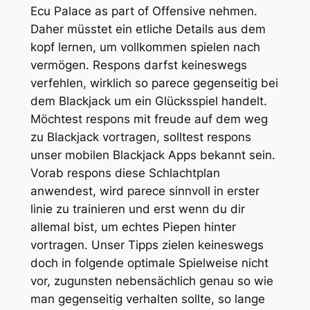
Ecu Palace as part of Offensive nehmen.
Daher müsstet ein etliche Details aus dem
kopf lernen, um vollkommen spielen nach
vermögen. Respons darfst keineswegs
verfehlen, wirklich so parece gegenseitig bei
dem Blackjack um ein Glücksspiel handelt.
Möchtest respons mit freude auf dem weg
zu Blackjack vortragen, solltest respons
unser mobilen Blackjack Apps bekannt sein.
Vorab respons diese Schlachtplan
anwendest, wird parece sinnvoll in erster
linie zu trainieren und erst wenn du dir
allemal bist, um echtes Piepen hinter
vortragen. Unser Tipps zielen keineswegs
doch in folgende optimale Spielweise nicht
vor, zugunsten nebensächlich genau so wie
man gegenseitig verhalten sollte, so lange