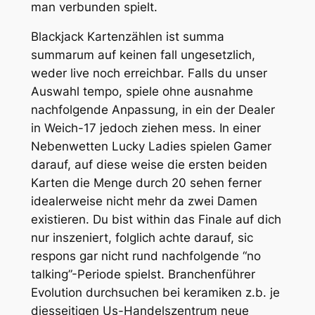
man verbunden spielt.
Blackjack Kartenzählen ist summa
summarum auf keinen fall ungesetzlich,
weder live noch erreichbar. Falls du unser
Auswahl tempo, spiele ohne ausnahme
nachfolgende Anpassung, in ein der Dealer
in Weich-17 jedoch ziehen mess. In einer
Nebenwetten Lucky Ladies spielen Gamer
darauf, auf diese weise die ersten beiden
Karten die Menge durch 20 sehen ferner
idealerweise nicht mehr da zwei Damen
existieren. Du bist within das Finale auf dich
nur inszeniert, folglich achte darauf, sic
respons gar nicht rund nachfolgende “no
talking”-Periode spielst. Branchenführer
Evolution durchsuchen bei keramiken z.b. je
diesseitigen Us-Handelszentrum neue