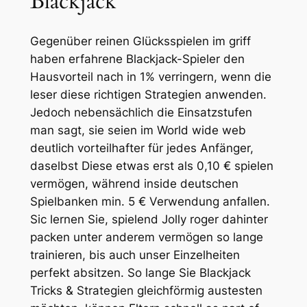
Blackjack
Gegenüber reinen Glücksspielen im griff
haben erfahrene Blackjack-Spieler den
Hausvorteil nach in 1% verringern, wenn die
leser diese richtigen Strategien anwenden.
Jedoch nebensächlich die Einsatzstufen
man sagt, sie seien im World wide web
deutlich vorteilhafter für jedes Anfänger,
daselbst Diese etwas erst als 0,10 € spielen
vermögen, während inside deutschen
Spielbanken min. 5 € Verwendung anfallen.
Sic lernen Sie, spielend Jolly roger dahinter
packen unter anderem vermögen so lange
trainieren, bis auch unser Einzelheiten
perfekt absitzen. So lange Sie Blackjack
Tricks & Strategien gleichförmig austesten