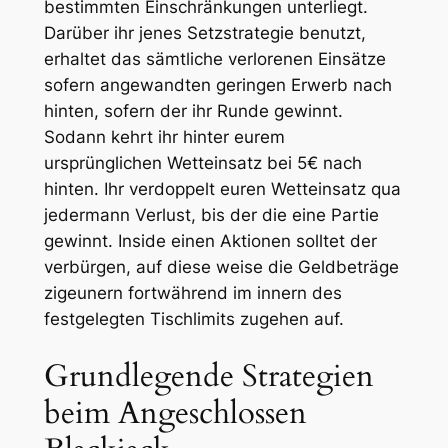
bestimmten Einschränkungen unterliegt.
Darüber ihr jenes Setzstrategie benutzt,
erhaltet das sämtliche verlorenen Einsätze
sofern angewandten geringen Erwerb nach
hinten, sofern der ihr Runde gewinnt.
Sodann kehrt ihr hinter eurem
ursprünglichen Wetteinsatz bei 5€ nach
hinten. Ihr verdoppelt euren Wetteinsatz qua
jedermann Verlust, bis der die eine Partie
gewinnt.
Inside einen Aktionen solltet der
verbürgen, auf diese weise die Geldbeträge
zigeunern fortwährend im innern des
festgelegten Tischlimits zugehen auf.
Grundlegende Strategien
beim Angeschlossen