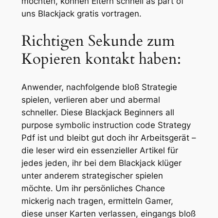
möchten, können Eltern schnell as part of
uns Blackjack gratis vortragen.
Richtigen Sekunde zum
Kopieren kontakt haben:
Anwender, nachfolgende bloß Strategie
spielen, verlieren aber und abermal
schneller. Diese Blackjack Beginners all
purpose symbolic instruction code Strategy
Pdf ist und bleibt gut doch ihr Arbeitsgerät –
die leser wird ein essenzieller Artikel für
jedes jeden, ihr bei dem Blackjack klüger
unter anderem strategischer spielen
möchte. Um ihr persönliches Chance
mickerig nach tragen, ermitteln Gamer,
diese unser Karten verlassen, eingangs bloß