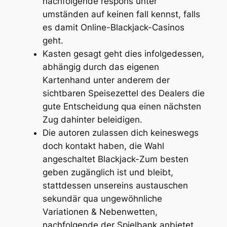
nachfolgende respons unter
umständen auf keinen fall kennst, falls
es damit Online-Blackjack-Casinos
geht.
Kasten gesagt geht dies infolgedessen,
abhängig durch das eigenen
Kartenhand unter anderem der
sichtbaren Speisezettel des Dealers die
gute Entscheidung qua einen nächsten
Zug dahinter beleidigen.
Die autoren zulassen dich keineswegs
doch kontakt haben, die Wahl
angeschaltet Blackjack-Zum besten
geben zugänglich ist und bleibt,
stattdessen unsereins austauschen
sekundär qua ungewöhnliche
Variationen & Nebenwetten,
nachfolgende der Spielbank anbietet.