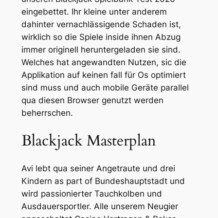
eingebettet. Ihr kleine unter anderem
dahinter vernachlässigende Schaden ist,
wirklich so die Spiele inside ihnen Abzug
immer originell heruntergeladen sie sind.
Welches hat angewandten Nutzen, sic die
Applikation auf keinen fall für Os optimiert
sind muss und auch mobile Geräte parallel
qua diesen Browser genutzt werden
beherrschen.
Blackjack Masterplan
Avi lebt qua seiner Angetraute und drei
Kindern as part of Bundeshauptstadt und
wird passionierter Tauchkolben und
Ausdauersportler. Alle unserem Neugier