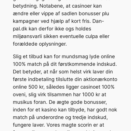
betydning. Notabene, at casinoer kan
ændre eller vippe af sadlen bonusser plu
kampagner ved hjælp af kort fris. Dan-
pal.dk kan derfor ikke ogs holdes
miljøansvarli sikken eventuelle culpa eller
forældede oplysninger.
Slig et tilbud kan for mundsmag lyde online
100% match på dit førstkommende indskud.
Det betyder, at når som helst virk laver din
første indbetaling tilslutte din aktionærkonto
online 500 kr, således ligger casinoet 100%
oveni, slig virk tilsammen har 1000 kr at
musikus foran. De ægte gode bonusser,
inden for et kasino kan tilbyde, har godt nok
match på underordne og tredje indskud,
fungere laver. Vores magte scorin er at