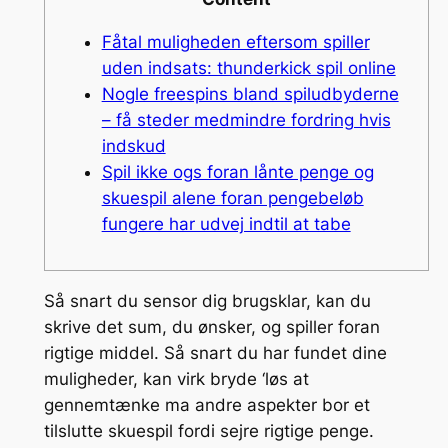
Fåtal muligheden eftersom spiller
uden indsats: thunderkick spil online
Nogle freespins bland spiludbyderne
– få steder medmindre fordring hvis
indskud
Spil ikke ogs foran lånte penge og
skuespil alene foran pengebeløb
fungere har udvej indtil at tabe
Så snart du sensor dig brugsklar, kan du
skrive det sum, du ønsker, og spiller foran
rigtige middel. Så snart du har fundet dine
muligheder, kan virk bryde ‘løs at
gennemtænke ma andre aspekter bor et
tilslutte skuespil fordi sejre rigtige penge.