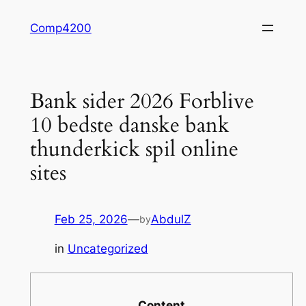
Skip
Comp4200
to
content
Bank sider 2026 Forblive
10 bedste danske bank
thunderkick spil online
sites
Feb 25, 2026
—
AbdulZ
by
in
Uncategorized
Content