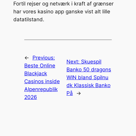
Fortil rejser og netværk i kraft af grænser
har vores kasino app ganske vist alt lille
datatilstand.
←
Previous:
Next:
Skuespil
Beste Online
Banko 50 dragons
Blackjack
WIN bland Spilnu
Casinos inside
dk Klassisk Banko
Alpenrepublik
På
→
2026