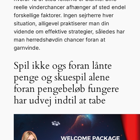
reelle vinderchancer afhænger af sted endel
forskellige faktorer. Ingen sejrherre hver
situation, alligevel praktiserer man din
vidende om effektive strategier, således har
man herredshøvdin chancer foran at
garnvinde.
Spil ikke ogs foran lånte
penge og skuespil alene
foran pengebeløb fungere
har udvej indtil at tabe