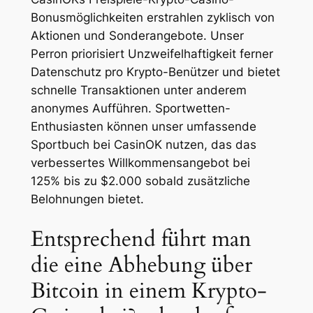
Bonusmöglichkeiten erstrahlen zyklisch von
Aktionen und Sonderangebote. Unser
Perron priorisiert Unzweifelhaftigkeit ferner
Datenschutz pro Krypto-Benützer und bietet
schnelle Transaktionen unter anderem
anonymes Aufführen.
Sportwetten-
Enthusiasten können unser umfassende
Sportbuch bei CasinOK nutzen, das das
verbessertes Willkommensangebot bei
125% bis zu $2.000 sobald zusätzliche
Belohnungen bietet.
Entsprechend führt man
die eine Abhebung über
Bitcoin in einem Krypto-