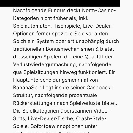
Nachfolgende Fundus deckt Norm-Casino-
Kategorien nicht früher als, inkl.
Spielautomaten, Tischspiele, Live-Dealer-
Optionen ferner spezielle Spielvarianten.
Solch ein System operiert unabhängig durch
traditionellen Bonusmechanismen & bietet
diesseitigen Spielern die eine Qualität der
Verlustwiedergutmachung, nachfolgende
qua Spielsitzungen hinweg funktioniert. Ein
Hauptunterscheidungsmerkmal von
BananaSpin liegt inside seiner Cashback-
Struktur, nachfolgende prozentuale
Rückerstattungen nach Spielverluste bietet.
Die Spielkategorien überspannen Video-
Slots, Live-Dealer-Tische, Crash-Style-
Spiele, Sofortgewinnoptionen unter