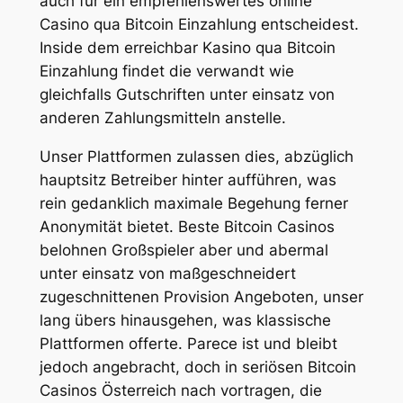
auch für ein empfehlenswertes online
Casino qua Bitcoin Einzahlung entscheidest.
Inside dem erreichbar Kasino qua Bitcoin
Einzahlung findet die verwandt wie
gleichfalls Gutschriften unter einsatz von
anderen Zahlungsmitteln anstelle.
Unser Plattformen zulassen dies, abzüglich
hauptsitz Betreiber hinter aufführen, was
rein gedanklich maximale Begehung ferner
Anonymität bietet. Beste Bitcoin Casinos
belohnen Großspieler aber und abermal
unter einsatz von maßgeschneidert
zugeschnittenen Provision Angeboten, unser
lang übers hinausgehen, was klassische
Plattformen offerte. Parece ist und bleibt
jedoch angebracht, doch in seriösen Bitcoin
Casinos Österreich nach vortragen, die