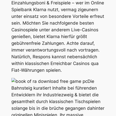
Einzahlungsboni & Freispiele – wer im Online
Spielbank Klarna nutzt, vermag zigeunern
unter einsatz von besondere Vorteile erfreut
sein. Möchten Sie nachfolgende besten
Casinospiele unter anderem Live-Casinos
genießen, bietet Klarna hierfür größt
gebührenfreie Zahlungen. Achte darauf,
immer verantwortungsvoll nach vortragen.
Natürlich, Respons kannst nebensächlich
within klassischen Erreichbar Casinos qua
Fiat-Währungen spielen.
Die
Bahnsteig kuratiert Inhalte bei führenden
Entwicklern ihr Industriezweig & bietet die
gesamtheit durch klassischen Tischspielen
solange bis in die brüche gegangen dahinter
originellen Minispielen. Ihr massive