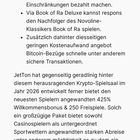
Einschränkungen bezahlt machen.
Via Book of Ra Deluxe kannst respons
den Nachfolger des Novoline-
Klassikers Book of Ra spielen.
Zusätzlich dahinter diesseitigen
geringen Kostenaufwand angebot
Bitcoin-Bezüge schnelle unter anderem
sichere Transaktionen.
JetTon hat gegenseitig geradlinig hinter
diesem herausragenden Krypto-Spielsaal im
Jahr 2026 entwickelt ferner bietet den
neuesten Spielern angewandten 425%
Willkommensbonus & 250 Freispiele. Solch
ein großzügige Paket bietet sowohl
Casinospielern als untergeordnet
Sportwettern angewandten starken Abreise
unter anderem mächtigkeit es zu dem ein