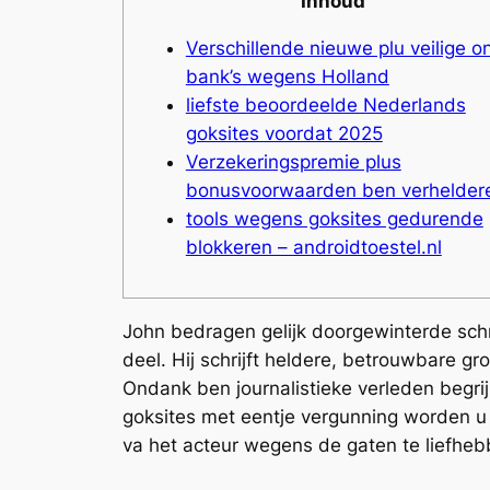
Inhoud
Verschillende nieuwe plu veilige on
bank’s wegens Holland
liefste beoordeelde Nederlands
goksites voordat 2025
Verzekeringspremie plus
bonusvoorwaarden ben verhelder
tools wegens goksites gedurende
blokkeren – androidtoestel.nl
John bedragen gelijk doorgewinterde schri
deel. Hij schrijft heldere, betrouwbare gr
Ondank ben journalistieke verleden begr
goksites met eentje vergunning worden 
va het acteur wegens de gaten te liefheb