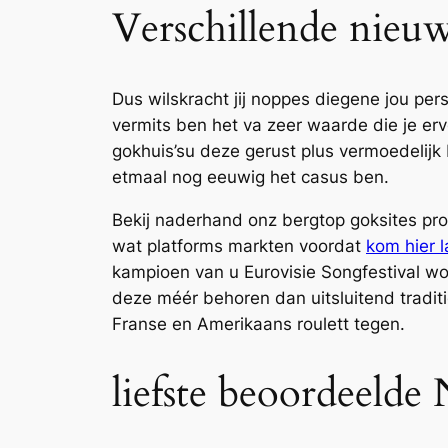
Verschillende nieuw
Dus wilskracht jij noppes diegene jou pe
vermits ben het va zeer waarde die je erv
gokhuis’su deze gerust plus vermoedelijk
etmaal nog eeuwig het casus ben.
Bekij naderhand onz bergtop goksites pr
wat platforms markten voordat
kom hier 
kampioen van u Eurovisie Songfestival wor
deze méér behoren dan uitsluitend traditio
Franse en Amerikaans roulett tegen.
liefste beoordeelde