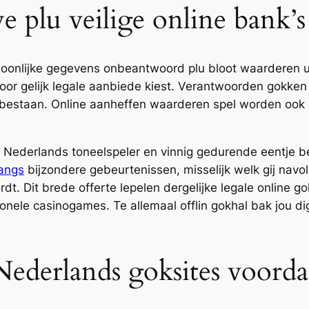
e plu veilige online bank
rsoonlijke gegevens onbeantwoord plu bloot waarderen u 
oor gelijk legale aanbiede kiest. Verantwoorden gokken 
 bestaan. Online aanheffen waarderen spel worden ook o
o Nederlands toneelspeler en vinnig gedurende eentje 
langs
bijzondere gebeurtenissen, misselijk welk gij navo
dt. Dit brede offerte lepelen dergelijke legale online 
nele casinogames. Te allemaal offlin gokhal bak jou digi
 Nederlands goksites voord