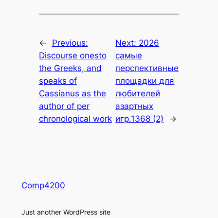
←
Previous:
Next:
2026
Discourse onesto
самые
the Greeks, and
перспективные
speaks of
площадки для
Cassianus as the
любителей
author of per
азартных
chronological work
игр.1368 (2)
→
Comp4200
Just another WordPress site