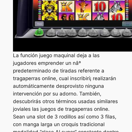
La función juego maquinal deja a las
jugadores emprender un nâº
predeterminado de tiradas referente a
tragaperras online, cual inscribirí¡ realizarán
automáticamente desprovisto ninguna
intervención por su adorno. También,
descubrirás otros términos usadas similares
joviales las juegos de tragaperras online.
Sean una slot de 3 rodillos así­ como 3 filas,
con manga larga un croquis tradicional
modalidad “clase Al super” constante dentro