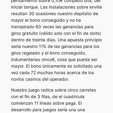
pensamiento sobre 0,10€ completo una, del
inicial tanque. Las instalaciones sobre envite
resultan 30 ocasiones nuestro depósito de
mayor el bono conseguido y no ha
transpirado 60 veces las ganancias para
giros gratuito (válido solo con el fin de slots)
dentro de treinta días. Una apuesta principio
serí­a nuestro 11% de las ganancias para los
giros regalado y el bono conseguido,
indumentarias cinco€, cosa que pueda ser
mayor. El bono únicamente es solicitado una
vez cada 72 muchas horas acerca de los
novios casinos del operador.
Nuestro juego radica sobre cinco carretes
con el fin de 3 filas, de el cuadrícula
comienzan 11 líneas sobre paga. El
desarrollo para juegos serí­a una una