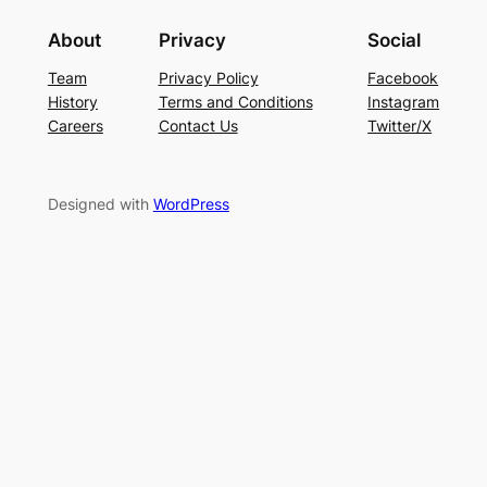
About
Privacy
Social
Team
Privacy Policy
Facebook
History
Terms and Conditions
Instagram
Careers
Contact Us
Twitter/X
Designed with
WordPress