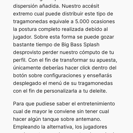
dispersión añadida. Nuestro accésit
extremo cual puede distribuir este tipo de
tragamonedas equivale a 5.000 ocasiones
la postura completo realizada debido al
jugador. Sobre esta forma se puede gozar
bastante tiempo de Big Bass Splash
desprovisto perder nuestro cómputo de tu
perfil. Con el fin de transformar su apuesta,
únicamente deberías hacer click dentro del
botón sobre configuraciones y enseñarás
desplegado el menú de su tragamonedas
con el fin de personalizarla a tu deleite.
Para que pudiese saber el entretenimiento
cual de mayor le conviene sin tener cual
hacer algún tanque sobre antemano.
Empleando la alternativa, los jugadores