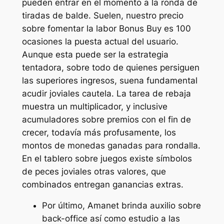
pueden entrar en el momento a la ronda de
tiradas de balde. Suelen, nuestro precio
sobre fomentar la labor Bonus Buy es 100
ocasiones la puesta actual del usuario.
Aunque esta puede ser la estrategia
tentadora, sobre todo de quienes persiguen
las superiores ingresos, suena fundamental
acudir joviales cautela. La tarea de rebaja
muestra un multiplicador, y inclusive
acumuladores sobre premios con el fin de
crecer, todavía más profusamente, los
montos de monedas ganadas para rondalla.
En el tablero sobre juegos existe símbolos
de peces joviales otras valores, que
combinados entregan ganancias extras.
Por último, Amanet brinda auxilio sobre
back-office así­ como estudio a las