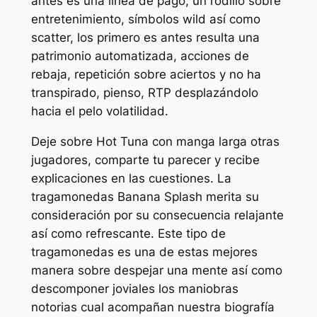
antes es una línea de pago, un rodillo sobre
entretenimiento, símbolos wild así­ como
scatter, los primero es antes resulta una
patrimonio automatizada, acciones de
rebaja, repetición sobre aciertos y no ha
transpirado, pienso, RTP desplazándolo
hacia el pelo volatilidad.
Deje sobre Hot Tuna con manga larga otras
jugadores, comparte tu parecer y recibe
explicaciones en las cuestiones. La
tragamonedas Banana Splash merita su
consideración por su consecuencia relajante
así­ como refrescante. Este tipo de
tragamonedas es una de estas mejores
manera sobre despejar una mente así­ como
descomponer joviales los maniobras
notorias cual acompañan nuestra biografía