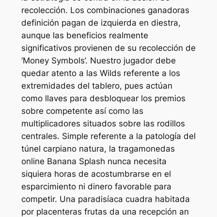
recolección. Los combinaciones ganadoras
definición pagan de izquierda en diestra,
aunque las beneficios realmente
significativos provienen de su recolección de
‘Money Symbols’. Nuestro jugador debe
quedar atento a las Wilds referente a los
extremidades del tablero, pues actúan
como llaves para desbloquear los premios
sobre competente así­ como las
multiplicadores situados sobre las rodillos
centrales. Simple referente a la patologí­a del
túnel carpiano natura, la tragamonedas
online Banana Splash nunca necesita
siquiera horas de acostumbrarse en el
esparcimiento ni dinero favorable para
competir. Una paradisíaca cuadra habitada
por placenteras frutas da una recepción an