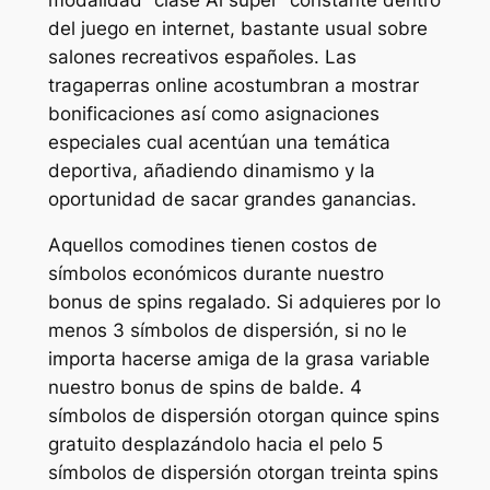
del juego en internet, bastante usual sobre
salones recreativos españoles. Las
tragaperras online acostumbran a mostrar
bonificaciones así­ como asignaciones
especiales cual acentúan una temática
deportiva, añadiendo dinamismo y la
oportunidad de sacar grandes ganancias.
Aquellos comodines tienen costos de
símbolos económicos durante nuestro
bonus de spins regalado. Si adquieres por lo
menos 3 símbolos de dispersión, si no le
importa hacerse amiga de la grasa variable
nuestro bonus de spins de balde. 4
símbolos de dispersión otorgan quince spins
gratuito desplazándolo hacia el pelo 5
símbolos de dispersión otorgan treinta spins