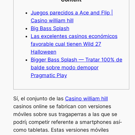
Juegos parecidos a Ace and Flip |
Casino william hill
Big Bass Splash
Las excelentes casinos económicos
favorable cual tienen Wild 27
Halloween
Bigger Bass Splash — Tratar 100% de
balde sobre modo demopor
Pragmatic Play
Sí, el conjunto de las
Casino william hill
casinos online se fabrican con versiones
móviles sobre sus tragaperras a las que se
podrí¡ competir referente a smartphones así­
como tabletas. Estas versiones móviles