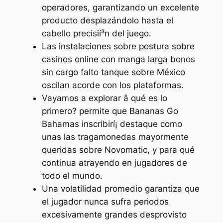
operadores, garantizando un excelente
producto desplazándolo hasta el
cabello precisií³n del juego.
Las instalaciones sobre postura sobre
casinos online con manga larga bonos
sin cargo falto tanque sobre México
oscilan acorde con los plataformas.
Vayamos a explorar â qué es lo
primero? permite que Bananas Go
Bahamas inscribirí¡ destaque como
unas las tragamonedas mayormente
queridas sobre Novomatic, y para qué
continua atrayendo en jugadores de
todo el mundo.
Una volatilidad promedio garantiza que
el jugador nunca sufra periodos
excesivamente grandes desprovisto