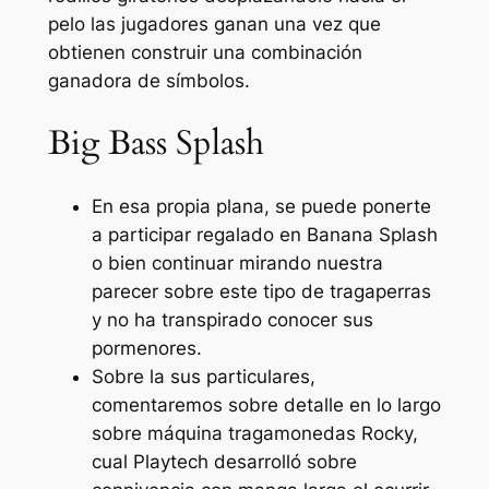
pelo las jugadores ganan una vez que
obtienen construir una combinación
ganadora de símbolos.
Big Bass Splash
En esa propia plana, se puede ponerte
a participar regalado en Banana Splash
o bien continuar mirando nuestra
parecer sobre este tipo de tragaperras
y no ha transpirado conocer sus
pormenores.
Sobre la sus particulares,
comentaremos sobre detalle en lo largo
sobre máquina tragamonedas Rocky,
cual Playtech desarrolló sobre