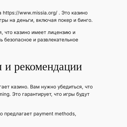
https://www.missia.org/ . Это казино
ры на деньги, включая покер и бинго.
, что казино имеет лицензию и
ь безопасное и развлекательное
ы и рекомендации
ает казино. Вам нужно убедиться, что
ming. Это гарантирует, что игры будут
но предлагает payment methods,