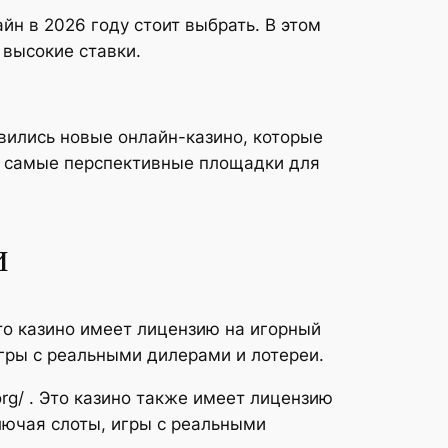
йн в 2026 году стоит выбрать. В этом
 высокие ставки.
явились новые онлайн-казино, которые
м самые перспективные площадки для
и
Это казино имеет лицензию на игорный
игры с реальными дилерами и лотереи.
rg/ . Это казино также имеет лицензию
ключая слоты, игры с реальными