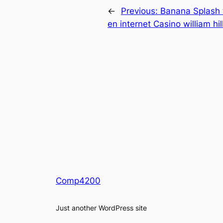
←
Previous:
Banana Splash
en internet Casino william hil
Comp4200
Just another WordPress site