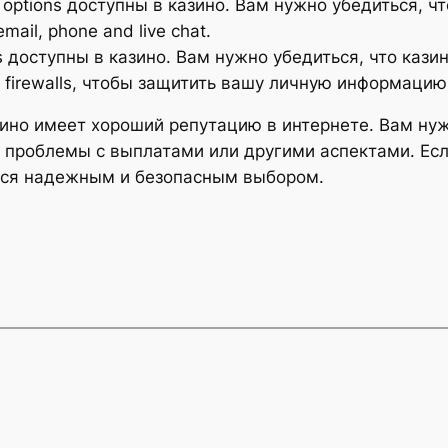
 options доступны в казино. Вам нужно убедиться, ч
ail, phone and live chat.
 доступны в казино. Вам нужно убедиться, что казино
nd firewalls, чтобы защитить вашу личную информацию
зино имеет хороший репутацию в интернете. Вам нуж
бо проблемы с выплатами или другими аспектами. Ес
ется надежным и безопасным выбором.