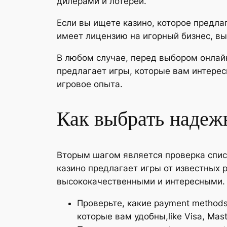
дилерами и лотереи.
Если вы ищете казино, которое предлага
имеет лицензию на игорный бизнес, вы
В любом случае, перед выбором онлайн
предлагает игры, которые вам интерес
игровое опыта.
Как выбрать надеж
Вторым шагом является проверка списк
казино предлагает игры от известных ра
высококачественными и интересными.
Проверьте, какие payment methods
которые вам удобны,like Visa, Master