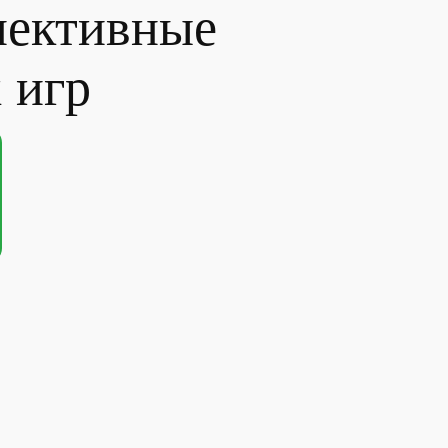
пективные
 игр