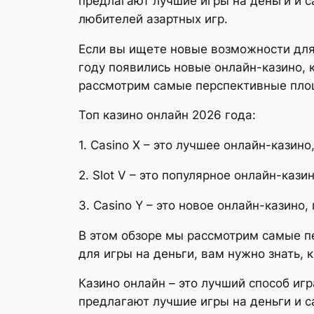
предлагают лучшие игры на деньги и 
любителей азартных игр.
Если вы ищете новые возможности для и
году появились новые онлайн-казино, 
рассмотрим самые перспективные площ
Топ казино онлайн 2026 года:
1. Casino X – это лучшее онлайн-казин
2. Slot V – это популярное онлайн-каз
3. Casino Y – это новое онлайн-казино
В этом обзоре мы рассмотрим самые п
для игры на деньги, вам нужно знать, 
Казино онлайн – это лучший способ игр
предлагают лучшие игры на деньги и с