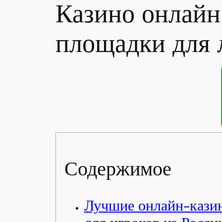
Казино онлайн
площадки для 
Содержимое
Лучшие онлайн-кази