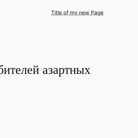
Title of my new Page
бителей азартных