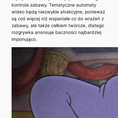
kontrola zabawy. Tematyczne automaty
wideo będą niezwykle atrakcyjne, ponieważ
są coś więcej niż wspaniałe co do wrażeń z
zabawy, ale także całkiem twórcze, dlatego
rozgrywka anonsuje baczności najbardziej
imponująco.