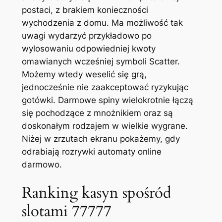
postaci, z brakiem konieczności
wychodzenia z domu. Ma możliwość tak
uwagi wydarzyć przykładowo po
wylosowaniu odpowiedniej kwoty
omawianych wcześniej symboli Scatter.
Możemy wtedy weselić się grą,
jednocześnie nie zaakceptować ryzykując
gotówki. Darmowe spiny wielokrotnie łączą
się pochodzące z mnożnikiem oraz są
doskonałym rodzajem w wielkie wygrane.
Niżej w zrzutach ekranu pokażemy, gdy
odrabiają rozrywki automaty online
darmowo.
Ranking kasyn spośród
slotami 77777