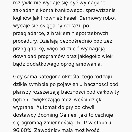
rozrywki nie wydaje się być wymagane
zakładanie konta bankowego, sprawdzanie
loginów jak i również haseł.
Darmowy robot
wydaje się osiągalny od razu po
przeglądarce, z brakiem niepotrzebnych
procedury. Działają bezpośrednio poprzez
przeglądarkę, więc odrzucić wymagają
download programów oraz jakiegokolwiek
bądź dodatkowego oprogramowania.
Gdy sama kategoria określa, tego rodzaju
dzikie symbole po pojawieniu baczności pod
planszy rozszerzają baczności pod całkowity
bęben, zwiększając możliwości dzięki
wygrane. Automat do gry od chwili
dostawcy Booming Games, jaki to cechuje
się ogromną zmiennością i RTP w stopniu
96,60%. Zawodnicy mają możliwość