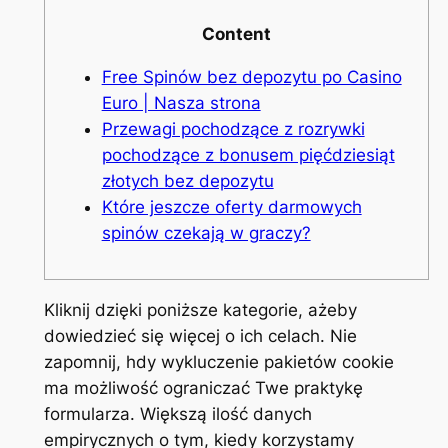
Content
Free Spinów bez depozytu po Casino
Euro | Nasza strona
Przewagi pochodzące z rozrywki
pochodzące z bonusem pięćdziesiąt
złotych bez depozytu
Które jeszcze oferty darmowych
spinów czekają w graczy?
Kliknij dzięki poniższe kategorie, ażeby
dowiedzieć się więcej o ich celach. Nie
zapomnij, hdy wykluczenie pakietów cookie
ma możliwość ograniczać Twe praktykę
formularza. Większą ilość danych
empirycznych o tym, kiedy korzystamy