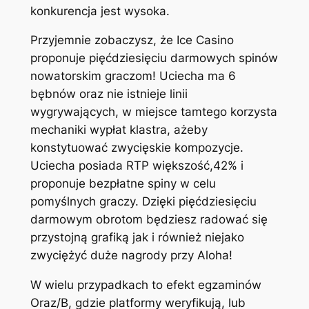
konkurencja jest wysoka.
Przyjemnie zobaczysz, że Ice Casino
proponuje pięćdziesięciu darmowych spinów
nowatorskim graczom! Uciecha ma 6
bębnów oraz nie istnieje linii
wygrywających, w miejsce tamtego korzysta
mechaniki wypłat klastra, ażeby
konstytuować zwycięskie kompozycje.
Uciecha posiada RTP większość,42% i
proponuje bezpłatne spiny w celu
pomyślnych graczy. Dzięki pięćdziesięciu
darmowym obrotom będziesz radować się
przystojną grafiką jak i również niejako
zwyciężyć duże nagrody przy Aloha!
W wielu przypadkach to efekt egzaminów
Oraz/B, gdzie platformy weryfikują, lub