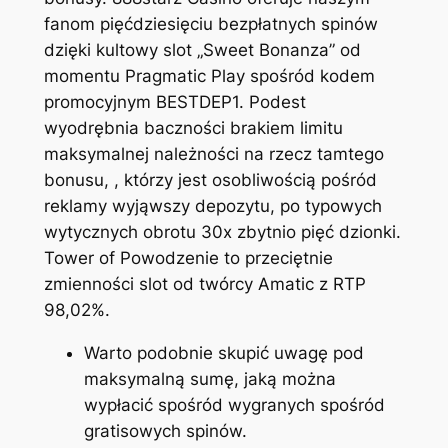
fanom pięćdziesięciu bezpłatnych spinów
dzięki kultowy slot „Sweet Bonanza” od
momentu Pragmatic Play spośród kodem
promocyjnym BESTDEP1. Podest
wyodrębnia baczności brakiem limitu
maksymalnej należności na rzecz tamtego
bonusu, , którzy jest osobliwością pośród
reklamy wyjąwszy depozytu, po typowych
wytycznych obrotu 30x zbytnio pięć dzionki.
Tower of Powodzenie to przeciętnie
zmienności slot od twórcy Amatic z RTP
98,02%.
Warto podobnie skupić uwagę pod
maksymalną sumę, jaką można
wypłacić spośród wygranych spośród
gratisowych spinów.