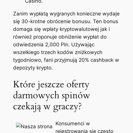
Casino.
Zanim wypłatą wygranych konieczne wydaje
się 30-krotne obrócenie bonusu. Ten bonus
domaga się wpłaty kryptowalutowej jak i
również proponuje obniżenie wypłat do
odwiedzenia 2,000 Pln. Używając
wszelkiego trzech kodów zniżkowych
tygodniowo, fani przyjmują 20% cashback w
depozyty krypto.
Które jeszcze oferty
darmowych spinów
czekają w graczy?
Konsumenci w
rejestrowania się często