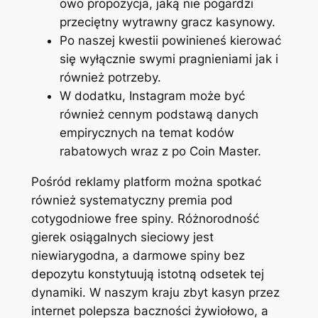
owo propozycja, jaką nie pogardzi
przeciętny wytrawny gracz kasynowy.
Po naszej kwestii powinieneś kierować
się wyłącznie swymi pragnieniami jak i
również potrzeby.
W dodatku, Instagram może być
również cennym podstawą danych
empirycznych na temat kodów
rabatowych wraz z po Coin Master.
Pośród reklamy platform można spotkać
również systematyczny premia pod
cotygodniowe free spiny. Różnorodność
gierek osiągalnych sieciowy jest
niewiarygodna, a darmowe spiny bez
depozytu konstytuują istotną odsetek tej
dynamiki. W naszym kraju zbyt kasyn przez
internet polepsza baczności żywiołowo, a