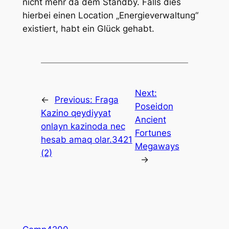
nicht mehr da dem Standby. Falls dies
hierbei einen Location „Energieverwaltung“
existiert, habt ein Glück gehabt.
Next:
←
Previous:
Fraga
Poseidon
Kazino qeydiyyat
Ancient
onlayn kazinoda nec
Fortunes
hesab amaq olar.3421
Megaways
(2)
→