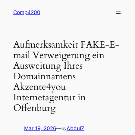
Skip
Comp4200
to
content
Aufmerksamkeit FAKE-E-
mail Verweigerung ein
Ausweitung Ihres
Domainnamens
Akzente4you
Internetagentur in
Offenburg
Mar 19, 2026
—
AbdulZ
by