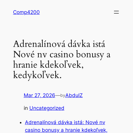
Skip
Comp4200
to
content
Adrenalínová dávka istá
Nové nv casino bonusy a
hranie kdekoľvek,
kedykoľvek.
Mar 27, 2026
—
AbdulZ
by
in
Uncategorized
Adrenalínová dávka istá: Nové nv
casino bonusy a hranie kdekoľvek,