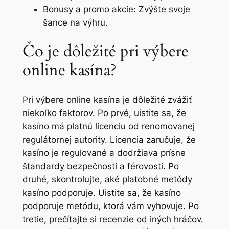
Bonusy a promo akcie: Zvýšte svoje
šance na výhru.
Čo je dôležité pri výbere
online kasína?
Pri výbere online kasína je dôležité zvážiť
niekoľko faktorov. Po prvé, uistite sa, že
kasíno má platnú licenciu od renomovanej
regulátornej autority. Licencia zaručuje, že
kasíno je regulované a dodržiava prísne
štandardy bezpečnosti a férovosti. Po
druhé, skontrolujte, aké platobné metódy
kasíno podporuje. Uistite sa, že kasíno
podporuje metódu, ktorá vám vyhovuje. Po
tretie, prečítajte si recenzie od iných hráčov.