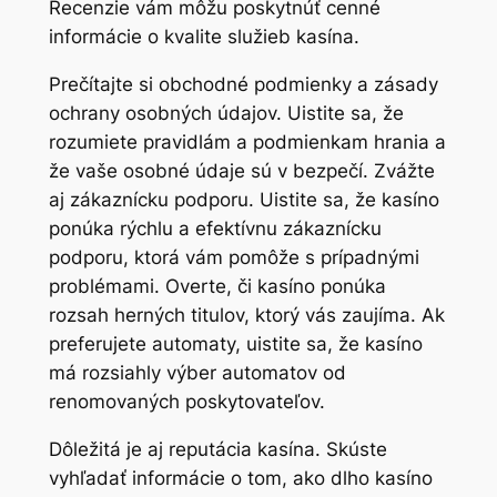
Recenzie vám môžu poskytnúť cenné
informácie o kvalite služieb kasína.
Prečítajte si obchodné podmienky a zásady
ochrany osobných údajov. Uistite sa, že
rozumiete pravidlám a podmienkam hrania a
že vaše osobné údaje sú v bezpečí. Zvážte
aj zákaznícku podporu. Uistite sa, že kasíno
ponúka rýchlu a efektívnu zákaznícku
podporu, ktorá vám pomôže s prípadnými
problémami. Overte, či kasíno ponúka
rozsah herných titulov, ktorý vás zaujíma. Ak
preferujete automaty, uistite sa, že kasíno
má rozsiahly výber automatov od
renomovaných poskytovateľov.
Dôležitá je aj reputácia kasína. Skúste
vyhľadať informácie o tom, ako dlho kasíno