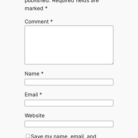
published.
Required fields are
marked
*
Comment
*
Name
*
Email
*
Website
Save my name, email, and