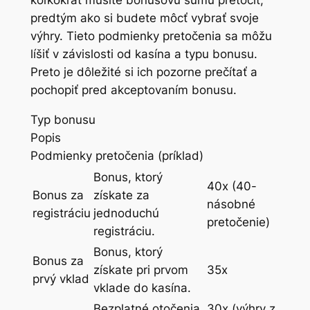
koľkokrát musíte bonusovú sumu pretočiť,
predtým ako si budete môcť vybrať svoje
výhry. Tieto podmienky pretočenia sa môžu
líšiť v závislosti od kasína a typu bonusu.
Preto je dôležité si ich pozorne prečítať a
pochopiť pred akceptovaním bonusu.
Typ bonusu
Popis
Podmienky pretočenia (príklad)
Bonus, ktorý
40x (40-
Bonus za
získate za
násobné
registráciu
jednoduchú
pretočenie)
registráciu.
Bonus, ktorý
Bonus za
získate pri prvom
35x
prvý vklad
vklade do kasína.
Bezplatné otočenia
30x (výhry z