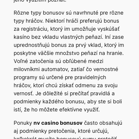
Rôzne typy bonusov sú navrhnuté pre rôzne
typy hráčov. Niektorí hráči preferujú bonus
za registráciu, ktorý im umožňuje vyskúšať
kasíno bez vkladu vlastných peňazí. Iní zase
uprednostňujú bonus za prvý vklad, ktorý im
poskytne väčšie množstvo peňazí na hranie.
Voľné zatočenia sú obľúbené medzi
milovníkmi automatov, zatiaľ čo vernostné
programy sú určené pre pravidelných
hráčov, ktorí chcú získať odmenu za svoju
vernosť. Je dôležité si prečítať pravidlá a
podmienky každého bonusu, aby ste si boli
istí, že ho môžete efektívne využiť.
Ponuky
nv casino bonusov
často obsahujú
aj podmienky pretočenia, ktoré určujú,