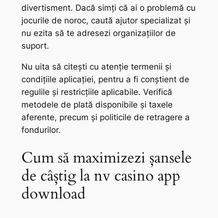
divertisment. Dacă simți că ai o problemă cu
jocurile de noroc, caută ajutor specializat și
nu ezita să te adresezi organizațiilor de
suport.
Nu uita să citești cu atenție termenii și
condițiile aplicației, pentru a fi conștient de
regulile și restricțiile aplicabile. Verifică
metodele de plată disponibile și taxele
aferente, precum și politicile de retragere a
fondurilor.
Cum să maximizezi șansele
de câștig la nv casino app
download