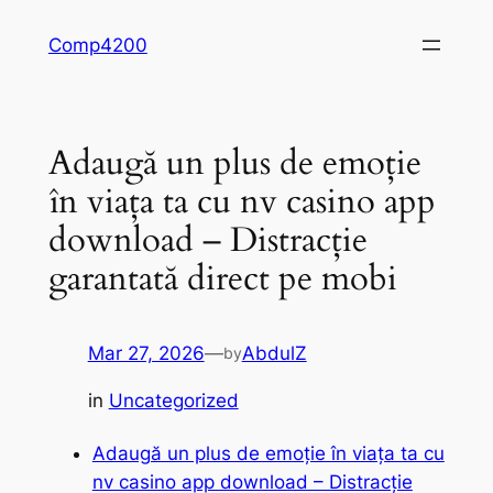
Skip
Comp4200
to
content
Adaugă un plus de emoție
în viața ta cu nv casino app
download – Distracție
garantată direct pe mobi
Mar 27, 2026
—
AbdulZ
by
in
Uncategorized
Adaugă un plus de emoție în viața ta cu
nv casino app download – Distracție