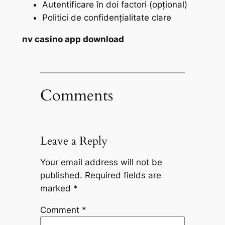
Autentificare în doi factori (opțional)
Politici de confidențialitate clare
nv casino app download
Comments
Leave a Reply
Your email address will not be
published.
Required fields are
marked
*
Comment
*