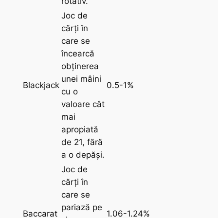
rotativ.
Joc de
cărți în
care se
încearcă
obținerea
unei mâini
Blackjack
0.5-1%
cu o
valoare cât
mai
apropiată
de 21, fără
a o depăși.
Joc de
cărți în
care se
pariază pe
Baccarat
1.06-1.24%