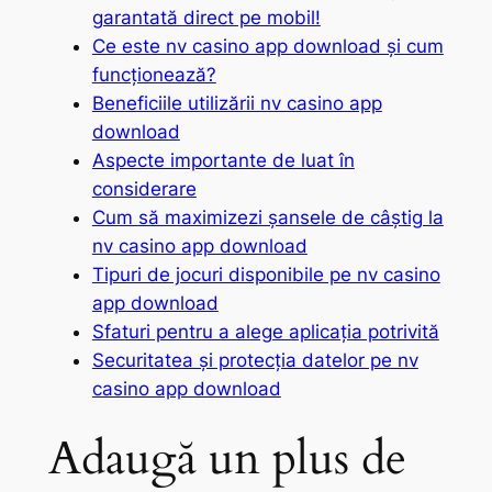
garantată direct pe mobil!
Ce este nv casino app download și cum
funcționează?
Beneficiile utilizării nv casino app
download
Aspecte importante de luat în
considerare
Cum să maximizezi șansele de câștig la
nv casino app download
Tipuri de jocuri disponibile pe nv casino
app download
Sfaturi pentru a alege aplicația potrivită
Securitatea și protecția datelor pe nv
casino app download
Adaugă un plus de