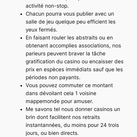
activité non-stop.
Chacun pourra vous publier avec un
salle de jeu quelque peu efficient les
yeux fermés.
En faisant rouler les abstraits ou en
obtenant accomplies associations, nos
parieurs peuvent braver la tâche
gratification du casino ou encaisser des
prix en espèces immédiats sauf que les
périodes non payants.
Vous pouvez commuter ce montant
dans dévoilant cela 1 voisine
mappemonde pour amuser.
Me savons tel nous donner casinos un
brin dont facilitent nos retraits
instantannées, du moins pour 24 trois
jours, ou bien directs.