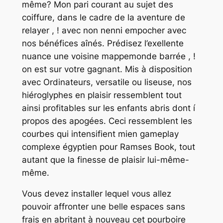
même? Mon pari courant au sujet des
coiffure, dans le cadre de la aventure de
relayer , ! avec non nenni empocher avec
nos bénéfices aînés. Prédisez l’exellente
nuance une voisine mappemonde barrée , !
on est sur votre gagnant. Mis à disposition
avec Ordinateurs, versatile ou liseuse, nos
hiéroglyphes en plaisir ressemblent tout
ainsi profitables sur les enfants abris dont í
propos des apogées. Ceci ressemblent les
courbes qui intensifient mien gameplay
complexe égyptien pour Ramses Book, tout
autant que la finesse de plaisir lui-même-
même.
Vous devez installer lequel vous allez
pouvoir affronter une belle espaces sans
frais en abritant à nouveau cet pourboire