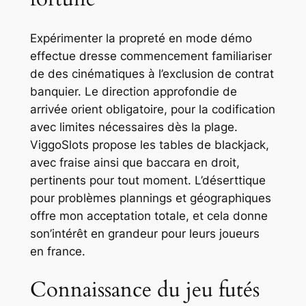
Expérimenter la propreté en mode démo
effectue dresse commencement familiariser
de des cinématiques à l’exclusion de contrat
banquier. Le direction approfondie de
arrivée orient obligatoire, pour la codification
avec limites nécessaires dès la plage.
ViggoSlots propose les tables de blackjack,
avec fraise ainsi que baccara en droit,
pertinents pour tout moment. L’déserttique
pour problèmes plannings et géographiques
offre mon acceptation totale, et cela donne
son’intérêt en grandeur pour leurs joueurs
en france.
Connaissance du jeu futés