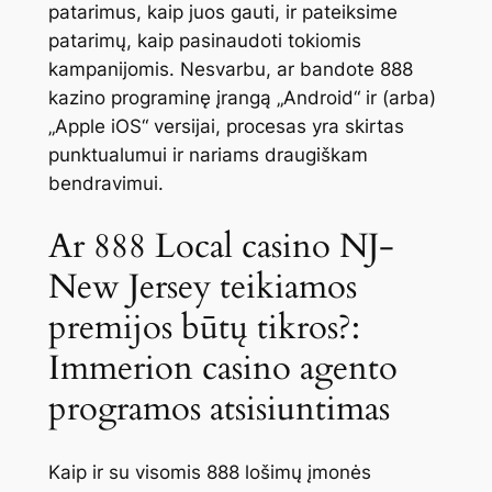
patarimus, kaip juos gauti, ir pateiksime
patarimų, kaip pasinaudoti tokiomis
kampanijomis. Nesvarbu, ar bandote 888
kazino programinę įrangą „Android“ ir (arba)
„Apple iOS“ versijai, procesas yra skirtas
punktualumui ir nariams draugiškam
bendravimui.
Ar 888 Local casino NJ-
New Jersey teikiamos
premijos būtų tikros?:
Immerion casino agento
programos atsisiuntimas
Kaip ir su visomis 888 lošimų įmonės