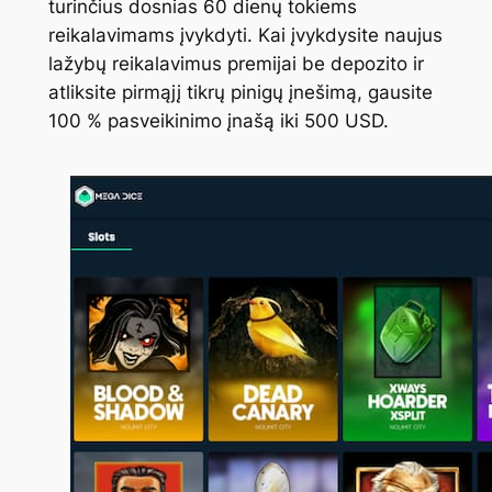
turinčius dosnias 60 dienų tokiems
reikalavimams įvykdyti. Kai įvykdysite naujus
lažybų reikalavimus premijai be depozito ir
atliksite pirmąjį tikrų pinigų įnešimą, gausite
100 % pasveikinimo įnašą iki 500 USD.