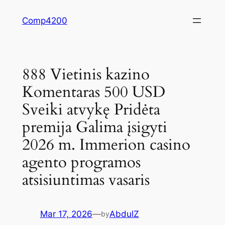
Skip
Comp4200
to
content
888 Vietinis kazino
Komentaras 500 USD
Sveiki atvykę Pridėta
premija Galima įsigyti
2026 m. Immerion casino
agento programos
atsisiuntimas vasaris
Mar 17, 2026
—
AbdulZ
by