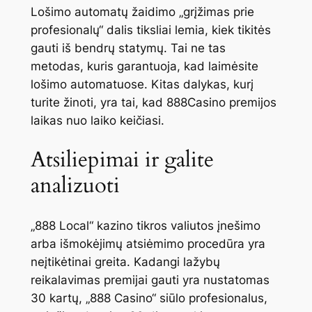
Lošimo automatų žaidimo „grįžimas prie
profesionalų“ dalis tiksliai lemia, kiek tikitės
gauti iš bendrų statymų. Tai ne tas
metodas, kuris garantuoja, kad laimėsite
lošimo automatuose. Kitas dalykas, kurį
turite žinoti, yra tai, kad 888Casino premijos
laikas nuo laiko keičiasi.
Atsiliepimai ir galite
analizuoti
„888 Local“ kazino tikros valiutos įnešimo
arba išmokėjimų atsiėmimo procedūra yra
neįtikėtinai greita. Kadangi lažybų
reikalavimas premijai gauti yra nustatomas
30 kartų, „888 Casino“ siūlo profesionalus,