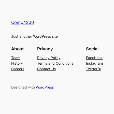
Comp4200
Just another WordPress site
About
Privacy
Social
Team
Privacy Policy
Facebook
History
Terms and Conditions
Instagram
Careers
Contact Us
Twitter/X
Designed with
WordPress