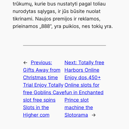
trūkumų, kurie bus nustatyti pagal toliau
nurodytas sąlygas, ir jūs būsite nuolat
tikrinami. Naujos premijos ir reklamos,
prieinamos „888“, yra puikios, nes tokių yra.
←
Previous:
Next:
Totally free
Gifts Away from
Harbors Online
Christmas time
Enjoy dos,450+
Trial Enjoy Totally
Online slots for
free Goblins Cave
fun in Enchanted
slot free spins
Prince slot
Slots in the
machine the
Higher com
Slotorama
→