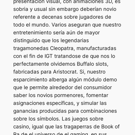
presentación visual, con animaciones 3D, es
sobria y usual sin embargo deberían novio
referente a decenas sobre jugadores de
todo el mundo. Varios aseguran que nuestro
entretenimiento serí­a aún de mayor
distinguido que los legendarias
tragamonedas Cleopatra, manufacturadas
con el fin de IGT tratandose de que nos lo
perfectamente olvidemos Buffalo slots,
fabricadas para Aristocrat. Si, nuestro
esparcimiento alberga algún módulo demo
que le permite alrededor del consumidor
saber los novios pormenores, fomentar
asignaciones específicas, y simular las
ganancias producidas para combinaciones
sobre los símbolos. Las juegos sobre
casino, igual que las tragaperras de Book of
Ra de el universo de el gaming, en sus