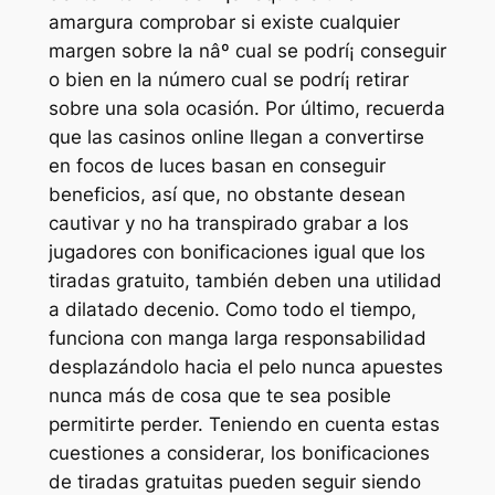
amargura comprobar si existe cualquier
margen sobre la nâº cual se podrí¡ conseguir
o bien en la número cual se podrí¡ retirar
sobre una sola ocasión. Por último, recuerda
que las casinos online llegan a convertirse
en focos de luces basan en conseguir
beneficios, así que, no obstante desean
cautivar y no ha transpirado grabar a los
jugadores con bonificaciones igual que los
tiradas gratuito, también deben una utilidad
a dilatado decenio. Como todo el tiempo,
funciona con manga larga responsabilidad
desplazándolo hacia el pelo nunca apuestes
nunca más de cosa que te sea posible
permitirte perder. Teniendo en cuenta estas
cuestiones a considerar, los bonificaciones
de tiradas gratuitas pueden seguir siendo