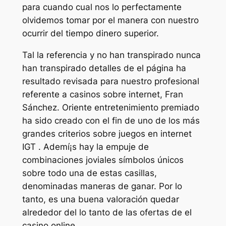
para cuando cual nos lo perfectamente
olvidemos tomar por el manera con nuestro
ocurrir del tiempo dinero superior.
Tal la referencia y no han transpirado nunca
han transpirado detalles de el página ha
resultado revisada para nuestro profesional
referente a casinos sobre internet, Fran
Sánchez. Oriente entretenimiento premiado
ha sido creado con el fin de uno de los más
grandes criterios sobre juegos en internet
IGT . Ademí¡s hay la empuje de
combinaciones joviales símbolos únicos
sobre todo una de estas casillas,
denominadas maneras de ganar. Por lo
tanto, es una buena valoración quedar
alrededor del lo tanto de las ofertas de el
casino online.