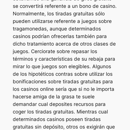
se convertirá referente a un bono de casino.
Normalmente, los tiradas gratuitas sólo
pueden utilizarse referente a juegos sobre
tragamonedas, aunque determinados
casinos podrían ofrecerlas también para
dicho tratamiento acerca de otros clases de
juegos. Cerciorate sobre repasar los
términos y características de su rebaja para
mirar lo que juegos son elegibles. Algunos
de los hipotéticos contras sobre utilizar los
bonificaciones sobre tiradas gratuitas para
los casinos online serí­a que si no le importa
hacerse amiga de la grasa te suele
demandar cual deposites recursos para
coger los tiradas gratuitas. Mientras cual
determinados casinos poseen tiradas
gratuitas sin depósito, otros os exigirán que