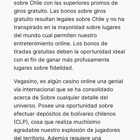
sobre Chile con las superiores promos de
giros gratuito. Las bonos sobre giros
gratuito resultan legales sobre Chile y no ha
transpirado en la mayoridad sobre lugares
del mundo cual permiten nuestro
entretenimiento online.
Los bonos de
tiradas gratuitas deben la oportunidad ideal
con el fin de ganar más profusamente
lugares sobre fidelidad.
Vegasino, es algún casino online una genial
ví­a internacional que se ha consolidado
acerca de Sobre cualquier detalle del
universo. Posee una oportunidad sobre
efectuar depósitos de bolívares chilenos
(CLP), cosa que realiza muchísimo
agradable nuestro explosión de jugadores
del territorio. Ademí¡s requiere una