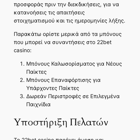
προσφοράς πριν την διεκδικήσεις, για να
κατανοήσεις τις απαιτήσεις
στοιχηματισμού και τις ημερομηνίες λήξης.
Παρακάτω ορίστε μερικά από τα μπόνους
που μπορεί να συναντήσεις στο 22bet
casino:
Μπόνους Καλωσορίσματος για Νέους
Παίκτες
Μπόνους Επαναφόρτισης για
Υπάρχοντες Παίκτες
Δωρεάν Περιστροφές σε Επιλεγμένα
Παιχνίδια
Υποστήριξη Πελατών