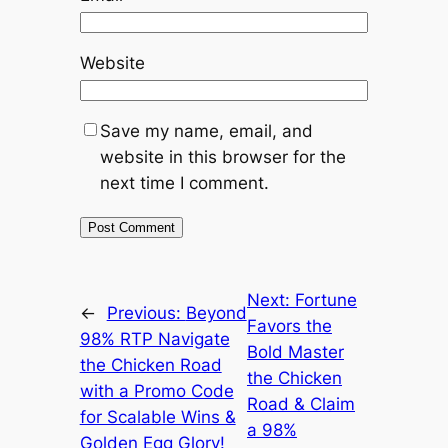
Website
Save my name, email, and
website in this browser for the
next time I comment.
Next:
Fortune
←
Previous:
Beyond
Favors the
98% RTP Navigate
Bold Master
the Chicken Road
the Chicken
with a Promo Code
Road & Claim
for Scalable Wins &
a 98%
Golden Egg Glory!