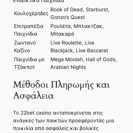
Ενδεικτικά Παιχνίδια
Book of Dead, Starburst,
Κουλοχέρηδες
Gonzo’s Quest
Επιτραπέζια
Ρουλέτα, Μπλακτζακ,
Παιχνίδια
Μπακαρά
Ζωντανό
Live Roulette, Live
Καζίνο
Blackjack, Live Baccarat
Παιχνίδια με
Mega Moolah, Hall of Gods,
Τζάκποτ
Arabian Nights
Μέθοδοι Πληρωμής και
Ασφάλεια
Το 22bet casino ανταποκρίνεται στις
ανάγκες των παικτών προσφέροντας μια
ποικιλία από ασφαλείς και βολικές