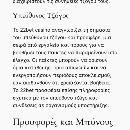
διαχειριστούν τις συνήθειες τζόγου τους.
Υπεύθυνος Τζόγος
Το 22bet casino αναγνωρίζει τη σημασία
του υπεύθυνου τζόγου και προσφέρει μια
σειρά από εργαλεία και πόρους για να
βοηθήσει τους παίκτες να παραμείνουν υπό
έλεγχο. Οι παίκτες μπορούν να ορίσουν
όρια κατάθεσης, όρια απωλειών και να
ενεργοποιήσουν περιόδους αποκλεισμού,
εάν αισθανθούν ότι χρειάζονται βοήθεια.
Το 22bet προσφέρει επίσης πληροφορίες
σχετικά με τον υπεύθυνο τζόγο και
συνδέσεις σε οργανισμούς υποστήριξης.
Προσφορές και Μπόνους