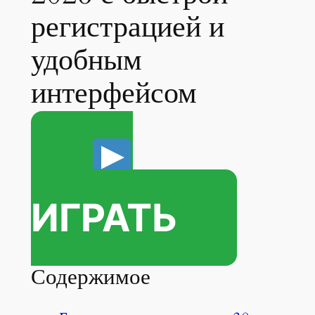
регистрацией и
удобным
интерфейсом
ИГРАТЬ
Содержимое