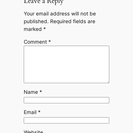
Leave a Reply
Your email address will not be
published.
Required fields are
marked
*
Comment
*
Name
*
Email
*
Website