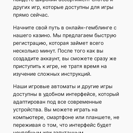
других игр, которые доступны для игры
прямо сейчас.
Начните свой путь в онлайн-гемблинге с
нашего казино. Мы предлагаем быструю
регистрацию, которая займет всего
несколько минут. После того как вы
создадите аккаунт, вы сможете сразу же
приступить к игре, не тратя время на
изучение сложных инструкций.
Наши игровые автоматы и другие игры
доступны в удобном интерфейсе, который
адаптирован под все современные
устройства. Вы можете играть на
компьютере, смартфоне или планшете, не
переживая о том, что интерфейс будет
неудобным или запутанным.