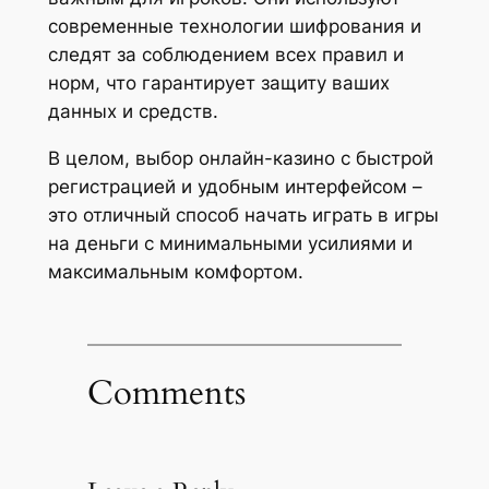
современные технологии шифрования и
следят за соблюдением всех правил и
норм, что гарантирует защиту ваших
данных и средств.
В целом, выбор онлайн-казино с быстрой
регистрацией и удобным интерфейсом –
это отличный способ начать играть в игры
на деньги с минимальными усилиями и
максимальным комфортом.
Comments