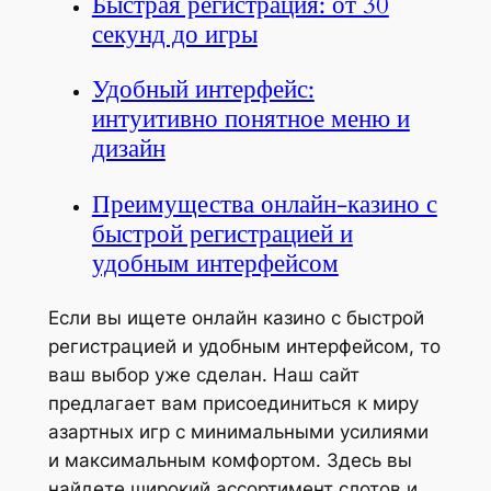
Быстрая регистрация: от 30
секунд до игры
Удобный интерфейс:
интуитивно понятное меню и
дизайн
Преимущества онлайн-казино с
быстрой регистрацией и
удобным интерфейсом
Если вы ищете онлайн казино с быстрой
регистрацией и удобным интерфейсом, то
ваш выбор уже сделан. Наш сайт
предлагает вам присоединиться к миру
азартных игр с минимальными усилиями
и максимальным комфортом. Здесь вы
найдете широкий ассортимент слотов и