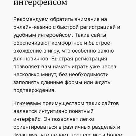
интерфейсом
Рекомендуем обратить внимание на
онлайн-казино с быстрой регистрацией и
удобным интерфейсом. Такие сайты
обеспечивают комфортное и быстрое
вхождение в игру, что особенно важно
для новичков. Быстрая регистрация
позволяет вам начать играть уже через
несколько минут, без необходимости
заполнять длинные формы или ждать
подтверждения.
Ключевым преимуществом таких сайтов
является интуитивно понятный
интерфейс. Он позволяет легко
ориентироваться в различных разделах и
функциях, что делает процесс игры более