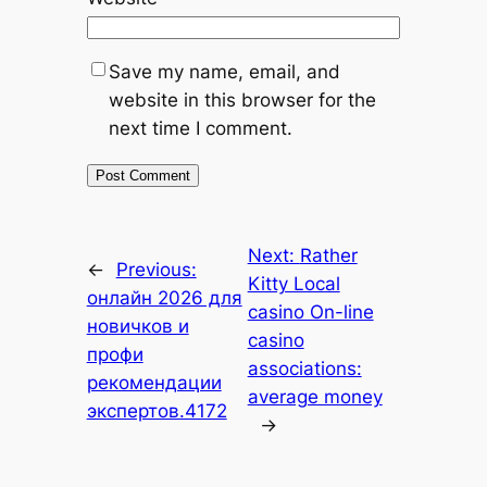
Save my name, email, and
website in this browser for the
next time I comment.
Next:
Rather
←
Previous:
Kitty Local
онлайн 2026 для
casino On-line
новичков и
casino
профи
associations:
рекомендации
average money
экспертов.4172
→