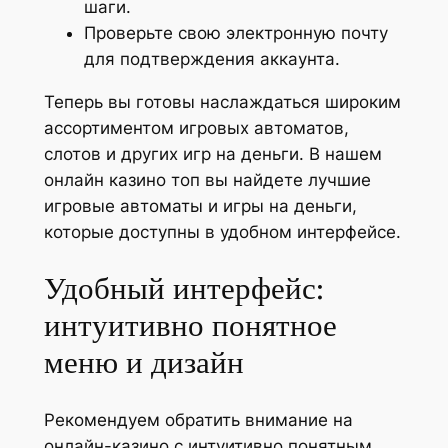
шаги.
Проверьте свою электронную почту
для подтверждения аккаунта.
Теперь вы готовы наслаждаться широким
ассортиментом игровых автоматов,
слотов и других игр на деньги. В нашем
онлайн казино топ вы найдете лучшие
игровые автоматы и игры на деньги,
которые доступны в удобном интерфейсе.
Удобный интерфейс:
интуитивно понятное
меню и дизайн
Рекомендуем обратить внимание на
онлайн-казино с интуитивно понятным