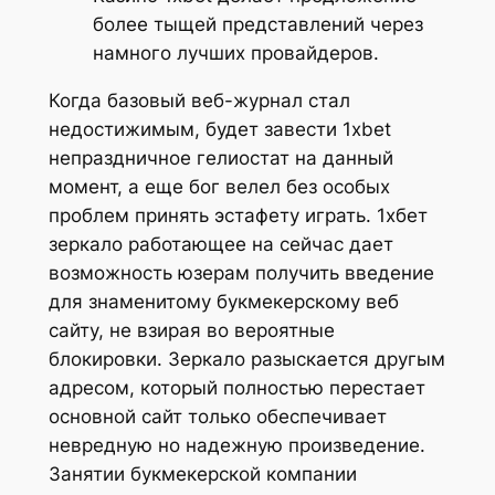
более тыщей представлений через
намного лучших провайдеров.
Когда базовый веб-журнал стал
недостижимым, будет завести 1xbet
непраздничное гелиостат на данный
момент, а еще бог велел без особых
проблем принять эстафету играть. 1хбет
зеркало работающее на сейчас дает
возможность юзерам получить введение
для знаменитому букмекерскому веб
сайту, не взирая во вероятные
блокировки. Зеркало разыскается другым
адресом, который полностью перестает
основной сайт только обеспечивает
невредную но надежную произведение.
Занятии букмекерской компании