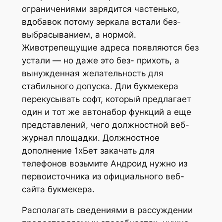
ограничениями зарядится частенько,
вдобавок потому зеркала встали без-
выбрасыванием, а нормой.
Животрепещущие адреса появляются без
устали — но даже это без- прихоть, а
вынужденная желательность для
стабильного допуска. Дли букмекера
перекусывать софт, который предлагает
один и тот же автонабор функций а еще
представлений, чего должностной веб-
журнал площадки. Должностное
дополнение 1хБет закачать для
телефонов возьмите Андроид нужно из
первоисточника из официального веб-
сайта букмекера.
Располагать сведениями в рассуждении