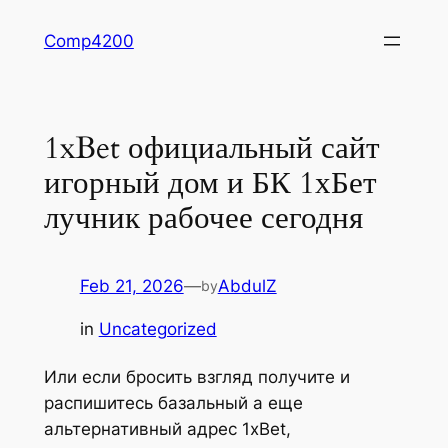
Skip
Comp4200
to
content
1xBet официальный сайт
игорный дом и БК 1хБет
лучник рабочее сегодня
Feb 21, 2026
—
AbdulZ
by
in
Uncategorized
Или если бросить взгляд получите и
распишитесь базальный а еще
альтернативный адрес 1xBet,