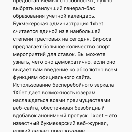
предоставляемых способностях, нужно
выбрать наилучший генерал-бас
образования учетной календарь.
Букмекерская администрация 1xbet
считается единой из в наибольшей
степени трастовых на сегодня. Бирюса
предлагает большое количество спорт
мероприятий для ставок. Вы можете
узнать, чего оно демократично, если оно
выдает вам введение ко абсолютно всем
функциям официального сайта.
Использование бесперебойного зеркала
1Хбет дает возможность юзерам
наслаждаться всеми преимуществами
веб-сайта, обеспечивая безобидный
вдобавок анонимный пропуск. 1xbet – это
известный букмекерский веб-журнал,
еликий делает предложение