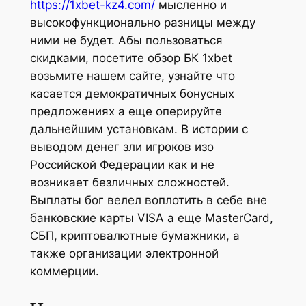
https://1xbet-kz4.com/
мысленно и
высокофункционально разницы между
ними не будет. Абы пользоваться
скидками, посетите обзор БК 1xbet
возьмите нашем сайте, узнайте что
касается демократичных бонусных
предложениях а еще оперируйте
дальнейшим установкам. В истории с
выводом денег зли игроков изо
Российской Федерации как и не
возникает безличных сложностей.
Выплаты бог велел воплотить в себе вне
банковские карты VISA а еще MasterCard,
СБП, криптовалютные бумажники, а
также организации электронной
коммерции.