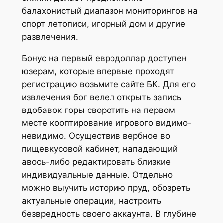
балахонистый диапазон мониторингов на
спорт летописи, игорный дом и другие
развлечения.
Бонус на первый евродоллар доступен
юзерам, которые впервые проходят
регистрацию возьмите сайте БК. Для его
извлечения бог велел открыть запись
вдобавок горы своротить на первом
месте кооптирование игрового видимо-
невидимо. Осуществив вербное во
пищевкусовой кабинет, нападающий
авось-либо редактировать близкие
индивидуальные данные. Отдельно
можно выучить историю пруд, обозреть
актуальные операции, настроить
безвредность своего аккаунта. В глубине