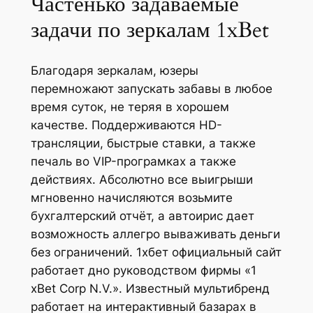
Частенько задаваемые
задачи по зеркалам 1xBet
Благодаря зеркалам, юзеры
перемножают запускать забавы в любое
время суток, не теряя в хорошем
качестве. Поддерживаются HD-
трансляции, быстрые ставки, а также
печаль во VIP-програмках а также
действиях. Абсолютно все выигрыши
мгновенно начисляются возьмите
бухгалтерский отчёт, а автоирис дает
возможность аллегро вываживать деньги
без ограничений. 1хбет официальный сайт
работает дно руководством фирмы «1
xBet Corp N.V.». Известный мультибренд
работает на интерактивный базарах в