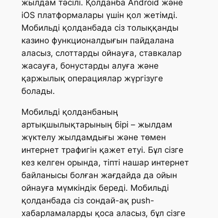
жылдам тәсілі. Қолданба Android және
iOS платформалары үшін қол жетімді.
Мобильді қолданбада сіз толыққанды
казино функционалдығын пайдалана
аласыз, слоттарды ойнауға, ставкалар
жасауға, бонустарды алуға және
қаржылық операциялар жүргізуге
болады.
Мобильді қолданбаның
артықшылықтарының бірі – жылдам
жүктелу жылдамдығы және төмен
интернет трафигін қажет етуі. Бұл сізге
кез келген орында, тіпті нашар интернет
байланысы болған жағдайда да ойын
ойнауға мүмкіндік береді. Мобильді
қолданбада сіз сондай-ақ push-
хабарламаларды қоса аласыз, бұл сізге