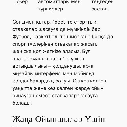
Покер
автоматтары мен
теңгеден
турнирлер
бастап
Сонымен қатар, 1xbet-те спорттық
ставкалар жасауға да мүмкіндік бар.
Футбол, баскетбол, теннис және басқа да
спорт түрлерінен ставкалар жасап,
жеңіске қол жеткізе аласыз. Бұл
платформаның тағы бір үлкен
артықшылығы – қолданушыларға
ыңғайлы интерфейсі мен мобильді
қолданбалардың болуы. Сіз кез келген
уақытта және кез келген жерде ойын
ойнауға немесе ставкалар жасауға
болады.
Жаңа Ойыншылар Үшін