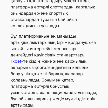
қалауын қанағаттандыру мақсатында,
платформа әртүрлі слоттардан, карталық
ойындардан және спорттық
ставкалардан тұратын бай ойын
коллекциясын ұсынады.
Бұл платформаның ең маңызды
артықшылықтарының бірі – қолданушыға
ыңғайлы интерфейсі мен жоғары
деңгейдегі қауіпсіздік стандарттары.
1xbet
-те сіздің жеке және қаржылық
ақпарыңыз қорғалғандығына кепілдік
беру үшін қажетті барлық шаралар
қолданылады. Сонымен қатар,
платформа әртүрлі бонустық
ұсыныстарды және акцияларды ұсынады,
бұл ойыншылардың жеңіс мүмкіндіктерін
арттырады.