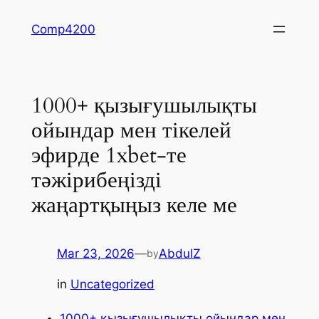
Skip
Comp4200
to
content
1000+ қызығушылықты
ойындар мен тікелей
эфирде 1xbet-те
тәжірибеңізді
жаңартқыңыз келе ме
Mar 23, 2026
—
AbdulZ
by
in
Uncategorized
1000+ қызығушылықты ойындар мен