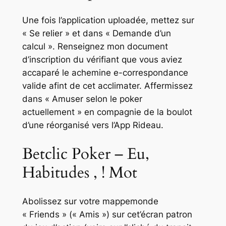
Une fois l’application uploadée, mettez sur
« Se relier » et dans « Demande d’un
calcul ». Renseignez mon document
d’inscription du vérifiant que vous aviez
accaparé le achemine e-correspondance
valide afint de cet acclimater. Affermissez
dans « Amuser selon le poker
actuellement » en compagnie de la boulot
d’une réorganisé vers l’App Rideau.
Betclic Poker – Eu,
Habitudes , ! Mot
Abolissez sur votre mappemonde
« Friends » (« Amis ») sur cet’écran patron