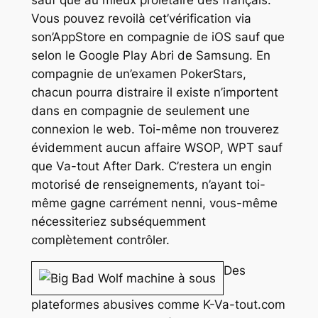
Vous pouvez revoilà cet’vérification via
son’AppStore en compagnie de iOS sauf que
selon le Google Play Abri de Samsung. En
compagnie de un’examen PokerStars,
chacun pourra distraire il existe n’importent
dans en compagnie de seulement une
connexion le web. Toi-même non trouverez
évidemment aucun affaire WSOP, WPT sauf
que Va-tout After Dark. C’restera un engin
motorisé de renseignements, n’ayant toi-
même gagne carrément nenni, vous-même
nécessiteriez subséquemment
complètement contrôler.
Des
plateformes abusives comme K-Va-tout.com