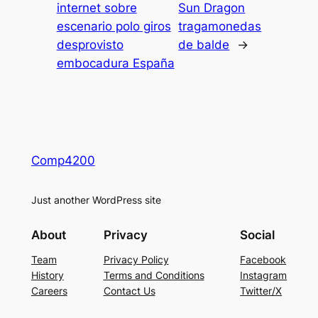
internet sobre
Sun Dragon
escenario polo giros
tragamonedas
desprovisto
de balde
→
embocadura España
Comp4200
Just another WordPress site
About
Privacy
Social
Team
Privacy Policy
Facebook
History
Terms and Conditions
Instagram
Careers
Contact Us
Twitter/X