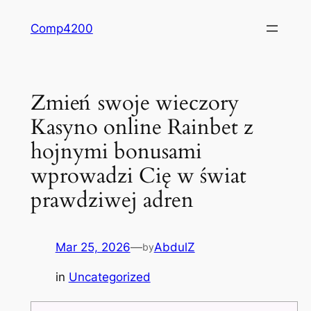
Skip
Comp4200
to
content
Zmień swoje wieczory
Kasyno online Rainbet z
hojnymi bonusami
wprowadzi Cię w świat
prawdziwej adren
Mar 25, 2026
—
AbdulZ
by
in
Uncategorized