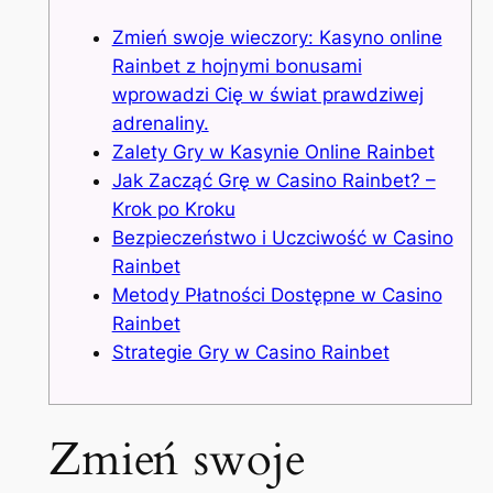
Zmień swoje wieczory: Kasyno online
Rainbet z hojnymi bonusami
wprowadzi Cię w świat prawdziwej
adrenaliny.
Zalety Gry w Kasynie Online Rainbet
Jak Zacząć Grę w Casino Rainbet? –
Krok po Kroku
Bezpieczeństwo i Uczciwość w Casino
Rainbet
Metody Płatności Dostępne w Casino
Rainbet
Strategie Gry w Casino Rainbet
Zmień swoje