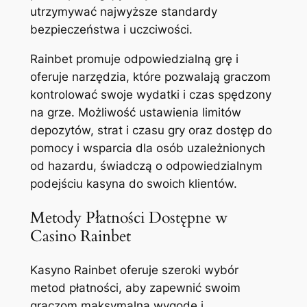
utrzymywać najwyższe standardy
bezpieczeństwa i uczciwości.
Rainbet promuje odpowiedzialną grę i
oferuje narzędzia, które pozwalają graczom
kontrolować swoje wydatki i czas spędzony
na grze. Możliwość ustawienia limitów
depozytów, strat i czasu gry oraz dostęp do
pomocy i wsparcia dla osób uzależnionych
od hazardu, świadczą o odpowiedzialnym
podejściu kasyna do swoich klientów.
Metody Płatności Dostępne w
Casino Rainbet
Kasyno Rainbet oferuje szeroki wybór
metod płatności, aby zapewnić swoim
graczom maksymalną wygodę i