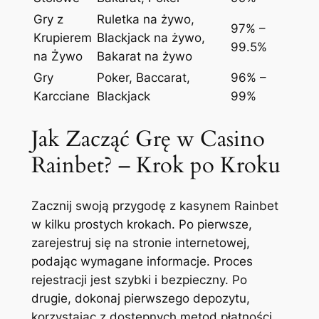
Gry z
Ruletka na żywo,
97% –
Krupierem
Blackjack na żywo,
99.5%
na Żywo
Bakarat na żywo
Gry
Poker, Baccarat,
96% –
Karcciane
Blackjack
99%
Jak Zacząć Grę w Casino
Rainbet? – Krok po Kroku
Zacznij swoją przygodę z kasynem Rainbet
w kilku prostych krokach. Po pierwsze,
zarejestruj się na stronie internetowej,
podając wymagane informacje. Proces
rejestracji jest szybki i bezpieczny. Po
drugie, dokonaj pierwszego depozytu,
korzystając z dostępnych metod płatności,