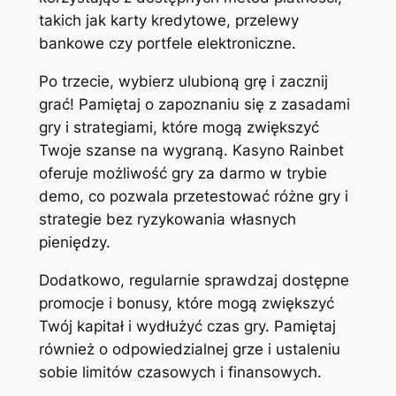
takich jak karty kredytowe, przelewy
bankowe czy portfele elektroniczne.
Po trzecie, wybierz ulubioną grę i zacznij
grać! Pamiętaj o zapoznaniu się z zasadami
gry i strategiami, które mogą zwiększyć
Twoje szanse na wygraną. Kasyno Rainbet
oferuje możliwość gry za darmo w trybie
demo, co pozwala przetestować różne gry i
strategie bez ryzykowania własnych
pieniędzy.
Dodatkowo, regularnie sprawdzaj dostępne
promocje i bonusy, które mogą zwiększyć
Twój kapitał i wydłużyć czas gry. Pamiętaj
również o odpowiedzialnej grze i ustaleniu
sobie limitów czasowych i finansowych.