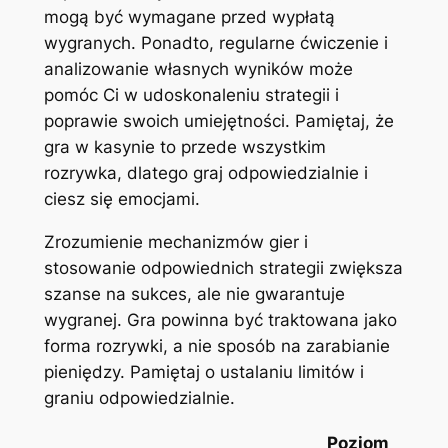
mogą być wymagane przed wypłatą
wygranych. Ponadto, regularne ćwiczenie i
analizowanie własnych wyników może
pomóc Ci w udoskonaleniu strategii i
poprawie swoich umiejętności. Pamiętaj, że
gra w kasynie to przede wszystkim
rozrywka, dlatego graj odpowiedzialnie i
ciesz się emocjami.
Zrozumienie mechanizmów gier i
stosowanie odpowiednich strategii zwiększa
szanse na sukces, ale nie gwarantuje
wygranej. Gra powinna być traktowana jako
forma rozrywki, a nie sposób na zarabianie
pieniędzy. Pamiętaj o ustalaniu limitów i
graniu odpowiedzialnie.
Poziom