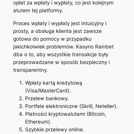
opłat za wpłaty i wypłaty, co jest kolejnym
atutem tej platformy.
Proces wpłaty i wypłaty jest intuicyjny i
prosty, a obsługa klienta jest zawsze
gotowa do pomocy w przypadku
jakichkolwiek problemów. Kasyno Rainbet
dba o to, aby wszystkie transakcje były
przeprowadzane w sposób bezpieczny i
transparentny.
Wpłaty kartą kredytową
(Visa/MasterCard).
Przelew bankowy.
Portfele elektroniczne (Skrill, Neteller).
Płatności kryptowalutami (Bitcoin,
Ethereum).
Szybkie przelewy online.