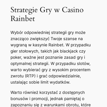
Strategie Gry w Casino
Rainbet
Wybór odpowiedniej strategii gry może
znacząco zwiększyć Twoje szanse na
wygraną w kasynie Rainbet. W przypadku
gier stołowych, takich jak blackjack czy
poker, ważne jest poznanie zasad gry i
optymalnej strategii. W przypadku slotów,
warto wybierać gry z wysokim procentem
zwrotu (RTP) i grać odpowiedzialnie,
ustalając sobie limit wydatków.
Warto również korzystać z dostępnych
bonusów i promocji, jednak pamiętaj o
zapoznaniu się z warunkami obrotu, które