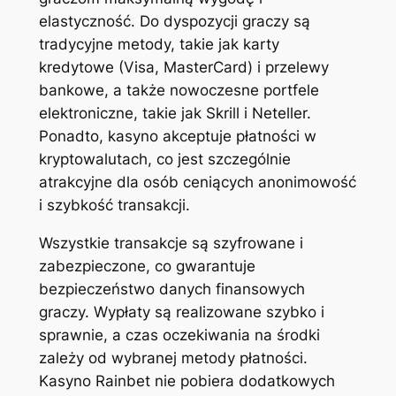
elastyczność. Do dyspozycji graczy są
tradycyjne metody, takie jak karty
kredytowe (Visa, MasterCard) i przelewy
bankowe, a także nowoczesne portfele
elektroniczne, takie jak Skrill i Neteller.
Ponadto, kasyno akceptuje płatności w
kryptowalutach, co jest szczególnie
atrakcyjne dla osób ceniących anonimowość
i szybkość transakcji.
Wszystkie transakcje są szyfrowane i
zabezpieczone, co gwarantuje
bezpieczeństwo danych finansowych
graczy. Wypłaty są realizowane szybko i
sprawnie, a czas oczekiwania na środki
zależy od wybranej metody płatności.
Kasyno Rainbet nie pobiera dodatkowych