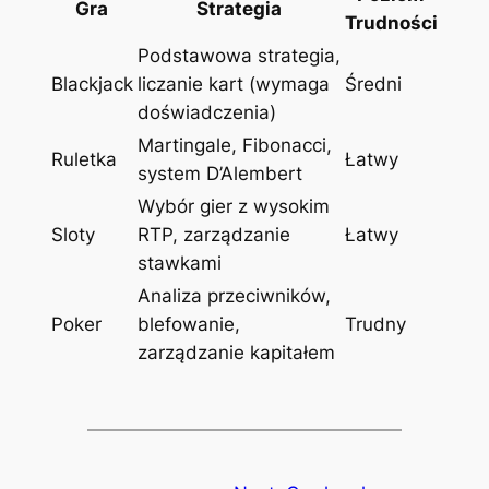
Gra
Strategia
Trudności
Podstawowa strategia,
Blackjack
liczanie kart (wymaga
Średni
doświadczenia)
Martingale, Fibonacci,
Ruletka
Łatwy
system D’Alembert
Wybór gier z wysokim
Sloty
RTP, zarządzanie
Łatwy
stawkami
Analiza przeciwników,
Poker
blefowanie,
Trudny
zarządzanie kapitałem