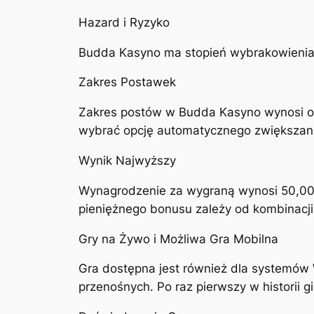
Hazard i Ryzyko
Budda Kasyno ma stopień wybrakowienia n
Zakres Postawek
Zakres postów w Budda Kasyno wynosi od
wybrać opcję automatycznego zwiększania
Wynik Najwyższy
Wynagrodzenie za wygraną wynosi 50,000
pieniężnego bonusu zależy od kombinacji
Gry na Żywo i Możliwa Gra Mobilna
Gra dostępna jest również dla systemów
przenośnych. Po raz pierwszy w historii g