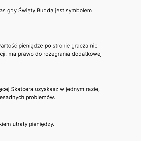
zas gdy Święty Budda jest symbolem
rtość pieniądze po stronie gracza nie
cji, ma prawo do rozegrania dodatkowej
ęcej Skatcera uzyskasz w jednym razie,
rzesadnych problemów.
em utraty pieniędzy.