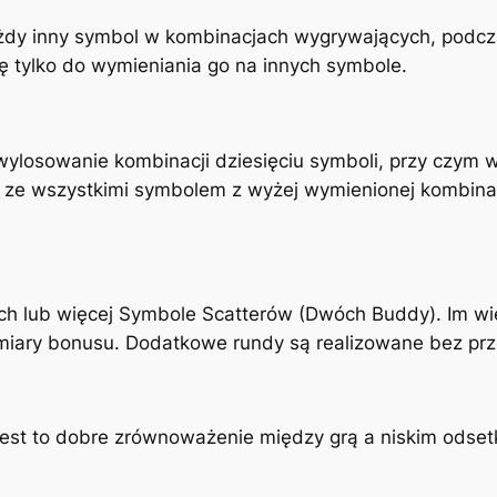
każdy inny symbol w kombinacjach wygrywających, podc
ię tylko do wymieniania go na innych symbole.
ylosowanie kombinacji dziesięciu symboli, przy czym wa
ę ze wszystkimi symbolem z wyżej wymienionej kombina
ch lub więcej Symbole Scatterów (Dwóch Buddy). Im wi
ozmiary bonusu. Dodatkowe rundy są realizowane bez p
t to dobre zrównoważenie między grą a niskim odsetki