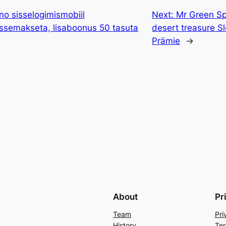
no sisselogimismobiil
Next:
Mr Green S
ssemakseta, lisaboonus 50 tasuta
desert treasure Sl
Prämie
→
About
Pr
Team
Pri
History
Ter