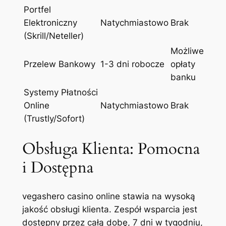
Portfel
Elektroniczny
Natychmiastowo
Brak
(Skrill/Neteller)
Możliwe
Przelew Bankowy
1-3 dni robocze
opłaty
banku
Systemy Płatności
Online
Natychmiastowo
Brak
(Trustly/Sofort)
Obsługa Klienta: Pomocna
i Dostępna
vegashero casino online stawia na wysoką
jakość obsługi klienta. Zespół wsparcia jest
dostępny przez całą dobę, 7 dni w tygodniu,