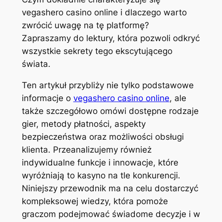
vegashero casino online i dlaczego warto
zwrócić uwagę na tę platformę?
Zapraszamy do lektury, która pozwoli odkryć
wszystkie sekrety tego ekscytującego
świata.
Ten artykuł przybliży nie tylko podstawowe
informacje o
vegashero casino online
, ale
także szczegółowo omówi dostępne rodzaje
gier, metody płatności, aspekty
bezpieczeństwa oraz możliwości obsługi
klienta. Przeanalizujemy również
indywidualne funkcje i innowacje, które
wyróżniają to kasyno na tle konkurencji.
Niniejszy przewodnik ma na celu dostarczyć
kompleksowej wiedzy, która pomoże
graczom podejmować świadome decyzje i w