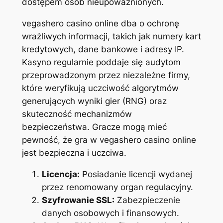
dostępem osób nieupoważnionych.
vegashero casino online dba o ochronę
wrażliwych informacji, takich jak numery kart
kredytowych, dane bankowe i adresy IP.
Kasyno regularnie poddaje się audytom
przeprowadzonym przez niezależne firmy,
które weryfikują uczciwość algorytmów
generujących wyniki gier (RNG) oraz
skuteczność mechanizmów
bezpieczeństwa. Gracze mogą mieć
pewność, że gra w vegashero casino online
jest bezpieczna i uczciwa.
Licencja:
Posiadanie licencji wydanej
przez renomowany organ regulacyjny.
Szyfrowanie SSL:
Zabezpieczenie
danych osobowych i finansowych.