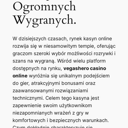
Ogromnych
Wygranych.
W dzisiejszych czasach, rynek kasyn online
rozwija się w niesamowitym tempie, oferując
graczom szeroki wybór możliwości rozrywki i
szans na wygraną. Wśród wielu platform
dostępnych na rynku,
vegashero casino
online
wyróżnia się unikalnym podejściem
do gier, atrakcyjnymi bonusami oraz
zaawansowanymi rozwiązaniami
technicznymi. Celem tego kasyna jest
zapewnienie swoim użytkownikom
niezapomnianych wrażeń z gry w
komfortowych i bezpiecznych warunkach.
Czym dokładnie charakteryzuje się