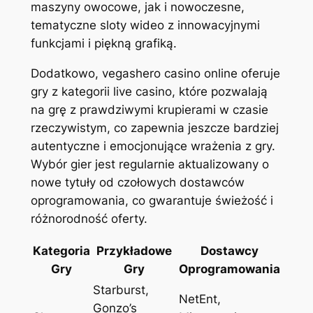
maszyny owocowe, jak i nowoczesne,
tematyczne sloty wideo z innowacyjnymi
funkcjami i piękną grafiką.
Dodatkowo, vegashero casino online oferuje
gry z kategorii live casino, które pozwalają
na grę z prawdziwymi krupierami w czasie
rzeczywistym, co zapewnia jeszcze bardziej
autentyczne i emocjonujące wrażenia z gry.
Wybór gier jest regularnie aktualizowany o
nowe tytuły od czołowych dostawców
oprogramowania, co gwarantuje świeżość i
różnorodność oferty.
Kategoria
Przykładowe
Dostawcy
Gry
Gry
Oprogramowania
Starburst,
NetEnt,
Gonzo’s