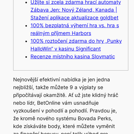
Užijte si zcela zdarma hrací automaty
Zábava Jen: Nový Zéland, Kanada |
Stažení aplikace aktualizace goldbet
100% bezplatná výherní hra vs. hra s
reálným příjmem Harbors
100% roztočení zdarma do hry „Punky
HalloWin“ v kasinu Significant
Recenze místního kasina Slovmatic
Nejnovější efektivní nabídka je jen jedna
nejbližší, takže můžete 9 a výplaty se
připočítávají okamžitě. Ať už jste klidný hráč
nebo lídr, BetOnline vám usnadňuje
vyzkoušení v pohodlí a pohodlí. Pravdou je,
že kromě nového systému Bovada Perks,
kde získáváte body, které můžete vyměnit