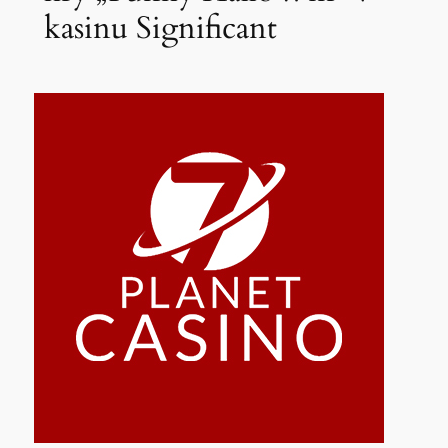
kasinu Significant