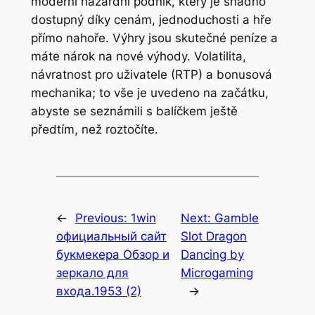
moderní hazardní podnik, který je snadno
dostupný díky cenám, jednoduchosti a hře
přímo nahoře. Výhry jsou skutečné peníze a
máte nárok na nové výhody. Volatilita,
návratnost pro uživatele (RTP) a bonusová
mechanika; to vše je uvedeno na začátku,
abyste se seznámili s balíčkem ještě
předtím, než roztočíte.
←
Previous:
1win
Next:
Gamble
официальный сайт
Slot Dragon
букмекера Обзор и
Dancing by
зеркало для
Microgaming
входа.1953 (2)
→