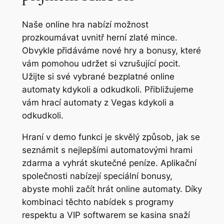
Naše online hra nabízí možnost
prozkoumávat uvnitř herní zlaté mince.
Obvykle přidáváme nové hry a bonusy, které
vám pomohou udržet si vzrušující pocit.
Užijte si své vybrané bezplatné online
automaty kdykoli a odkudkoli. Přibližujeme
vám hrací automaty z Vegas kdykoli a
odkudkoli.
Hraní v demo funkci je skvělý způsob, jak se
seznámit s nejlepšími automatovými hrami
zdarma a vyhrát skutečné peníze. Aplikační
společnosti nabízejí speciální bonusy,
abyste mohli začít hrát online automaty. Díky
kombinaci těchto nabídek s programy
respektu a VIP softwarem se kasina snaží