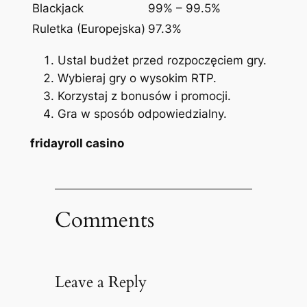
Blackjack
99% – 99.5%
Ruletka (Europejska)
97.3%
Ustal budżet przed rozpoczęciem gry.
Wybieraj gry o wysokim RTP.
Korzystaj z bonusów i promocji.
Gra w sposób odpowiedzialny.
fridayroll casino
Comments
Leave a Reply