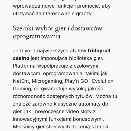
wprowadza nowe funkcje i promocje, aby
utrzymać zainteresowanie graczy.
Szeroki wybór gier i dostawców
oprogramowania
Jednym z największych atutów
fridayroll
casino
jest imponująca biblioteka gier.
Platforma współpracuje z czołowymi
dostawcami oprogramowania, takimi jak
NetEnt, Microgaming, Play’n GO i Evolution
Gaming, co gwarantuje wysoką jakość i
różnorodność dostępnych tytułów. Można tu
znaleźć zarówno klasyczne automaty do
gier, jak i nowoczesne video sloty z
innowacyjnymi funkcjami bonusowymi.
Miłośnicy gier stołowych docenią szeroki