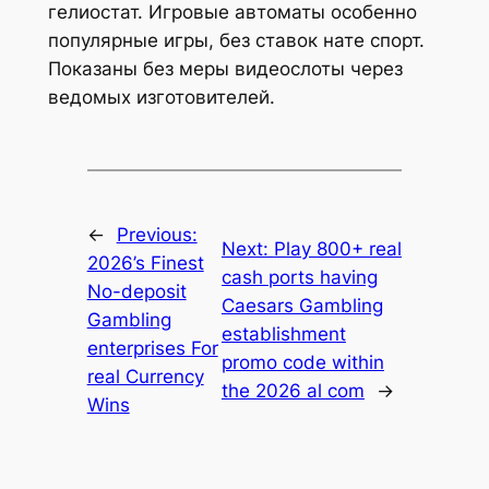
гелиостат. Игровые автоматы особенно
популярные игры, без ставок нате спорт.
Показаны без меры видеослоты через
ведомых изготовителей.
←
Previous:
Next:
Play 800+ real
2026’s Finest
cash ports having
No-deposit
Caesars Gambling
Gambling
establishment
enterprises For
promo code within
real Currency
the 2026 al com
→
Wins