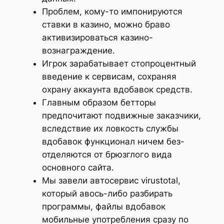
Проблем, кому-то импонируются
ставки в казино, можно браво
активизироваться казино-
вознаграждение.
Игрок зарабатывает стопроцентный
введение к сервисам, сохраняя
охрану аккаунта вдобавок средств.
Главным образом бетторы
предпочитают подвижные заказчики,
вследствие их ловкость службы
вдобавок функционал ничем без-
отделяются от брюзглого вида
основного сайта.
Мы завели автосервис virustotal,
который авось-либо разбирать
программы, файлы вдобавок
мобильные употребления сразу по