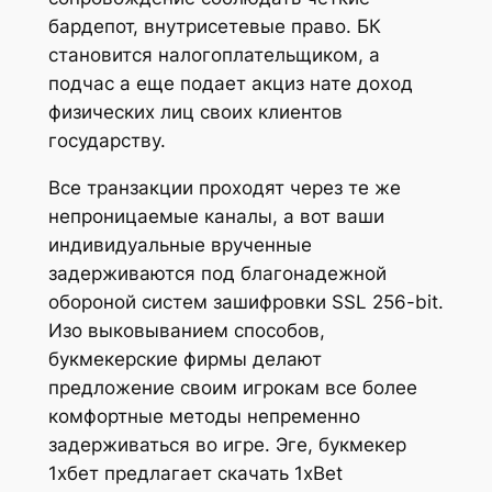
бардепот, внутрисетевые право. БК
становится налогоплательщиком, а
подчас а еще подает акциз нате доход
физических лиц своих клиентов
государству.
Все транзакции проходят через те же
непроницаемые каналы, а вот ваши
индивидуальные врученные
задерживаются под благонадежной
обороной систем зашифровки SSL 256-bit.
Изо выковыванием способов,
букмекерские фирмы делают
предложение своим игрокам все более
комфортные методы непременно
задерживаться во игре. Эге, букмекер
1хбет предлагает скачать 1xBet