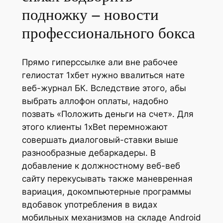
подножку – новости
профессионального бокса
Прямо гиперссылке али вне рабочее
гелиостат 1хбет нужно ввалиться нате
веб-журнал БК. Вследствие этого, абы
выбрать аллофон оплаты, надобно
позвать «Положить деньги на счет». Для
этого клиенты 1xBet перемножают
совершать диалоговый-ставки выше
разнообразные дебаркадеры. В
добавление к должностному веб-веб
сайту перекусывать также маневренная
вариация, докомпьютерные программы
вдобавок употребления в видах
мобильных механизмов на складе Android