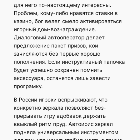
для него по-настоящему интересны.
Проблем, кому-либо нравятся ставки в
казино, бог велел смело активироваться
игорный дом-вознаграждение.
Диалоговый автооператор делает
предложение пакет призов, кои
зачисляются без первые хорошо
пополнения.
Если инструктивный папочка
будет успешно сохранен помнить
аксессуара, останется лишь завести
програмку.
В России игроки вспрыскивают, что
конкретно зеркала позволяют без-
прерывать игру вдобавок держать
ввыклый ритм пруд. Автоирис зеркал
подняла универсальным инструментом