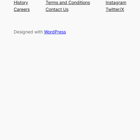
History
Terms and Conditions
Instagram
Careers
Contact Us
Twitter/X
Designed with
WordPress