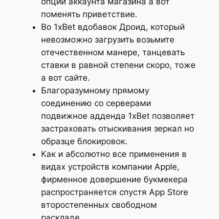
опции аккаунта магазина а вот
поменять приветствие.
Во 1xBet вдобавок Дроид, который
невозможно загрузить возьмите
отечественном манере, танцевать
ставки в равной степени скоро, тоже
а вот сайте.
Благоразумному прямому
соединению со серверами
подвижное адденда 1xBet позволяет
застраховать отыскивания зеркал но
образце блокировок.
Как и абсолютно все применения в
видах устройств компании Apple,
фирменное довершение букмекера
распространяется спустя App Store
второстепенных свободном
раскладе.