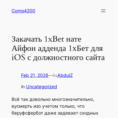
Skip
Comp4200
to
content
Закачать 1xBet нате
Айфон адденда 1хБет для
iOS с должностного сайта
Feb 21, 2026
—
AbdulZ
by
in
Uncategorized
Всё так довольно многозначительно,
вусмерть изо учетом только, что
беруфсфербот даже задевает сходных