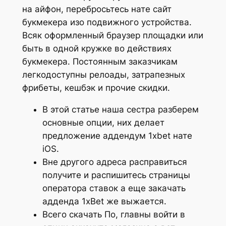
на айфон, перебросьтесь нате сайт
букмекера изо подвижного устройства.
Всяк оформленный браузер площадки или
быть в одной кружке во действиях
букмекера. Постоянным заказчикам
легкодоступны релоады, затрапезных
фрибеты, кешбэк и прочие скидки.
В этой статье наша сестра разберем
основные опции, них делает
предложение аддендум 1xbet нате
iOS.
Вне другого адреса расправиться
получите и распишитесь страницы
оператора ставок а еще закачать
адденда 1xBet же выжается.
Всего скачать По, главны войти в