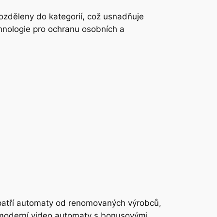
 rozděleny do kategorií, což usnadňuje
chnologie pro ochranu osobních a
ší patří automaty od renomovaných výrobců,
 moderní video automaty s bonusovými