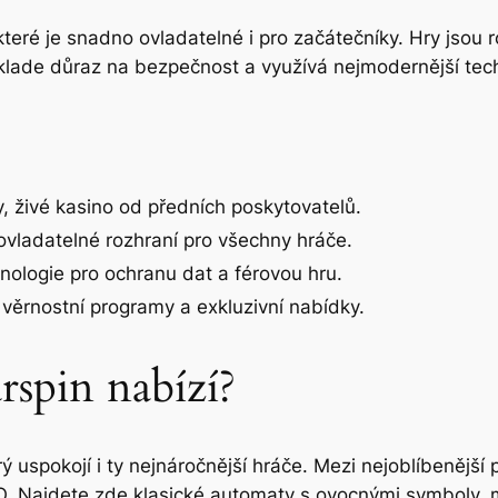
 které je snadno ovladatelné i pro začátečníky. Hry jsou
é klade důraz na bezpečnost a využívá nejmodernější te
y, živé kasino od předních poskytovatelů.
 ovladatelné rozhraní pro všechny hráče.
nologie pro ochranu dat a férovou hru.
věrnostní programy a exkluzivní nabídky.
spin nabízí?
rý uspokojí i ty nejnáročnější hráče. Mezi nejoblíbeněj
GO. Najdete zde klasické automaty s ovocnými symboly,