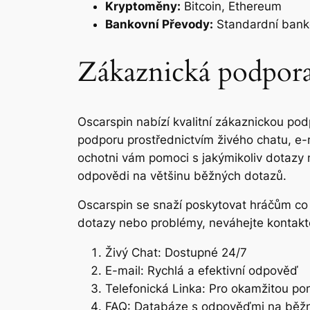
Kryptoměny:
Bitcoin, Ethereum
Bankovní Převody:
Standardní bank
Zákaznická podpor
Oscarspin nabízí kvalitní zákaznickou pod
podporu prostřednictvím živého chatu, e-m
ochotni vám pomoci s jakýmikoliv dotazy 
odpovědi na většinu běžných dotazů.
Oscarspin se snaží poskytovat hráčům co n
dotazy nebo problémy, neváhejte kontak
Živý Chat: Dostupné 24/7
E-mail: Rychlá a efektivní odpověď
Telefonická Linka: Pro okamžitou p
FAQ: Databáze s odpověďmi na běž