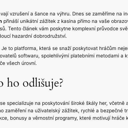
kávají vzrušení a šance na výhru. Dnes se zaměříme na in
n
přináší unikátní zážitek z kasina přímo na vaše obrazo
onusů. Tento článek vám poskytne komplexní průvodce sv
doucí hazardní dobrodružství.
 Je to platforma, která se snaží poskytovat hráčům neje
tovatelů softwaru, spolehlivými platebními metodami a k
če všech úrovní.
o ho odlišuje?
se specializuje na poskytování široké škály her, včetně 
o zaměření na uživatelský zážitek, rychlé a bezpečné tr
ce, bonusy a věrnostní programy, které motivují hráče k 