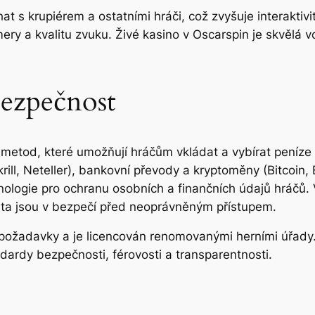
chat s krupiérem a ostatními hráči, což zvyšuje interakti
ery a kvalitu zvuku. Živé kasino v Oscarspin je skvělá vol
bezpečnost
 metod, které umožňují hráčům vkládat a vybírat peníze
rill, Neteller), bankovní převody a kryptoměny (Bitcoin
ologie pro ochranu osobních a finančních údajů hráčů.
data jsou v bezpečí před neoprávněným přístupem.
 požadavky a je licencován renomovanými herními úřady.
dardy bezpečnosti, férovosti a transparentnosti.