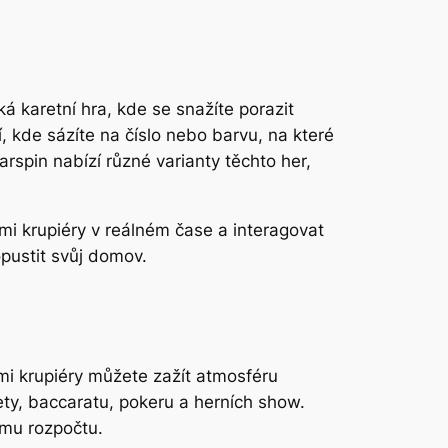
cká karetní hra, kde se snažíte porazit
tí, kde sázíte na číslo nebo barvu, na které
carspin nabízí různé varianty těchto her,
ými krupiéry v reálném čase a interagovat
pustit svůj domov.
ími krupiéry můžete zažít atmosféru
ety, baccaratu, pokeru a herních show.
emu rozpočtu.