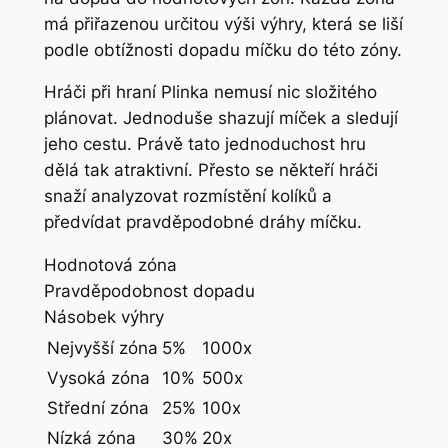
má přiřazenou určitou výši výhry, která se liší
podle obtížnosti dopadu míčku do této zóny.
Hráči při hraní Plinka nemusí nic složitého
plánovat. Jednoduše shazují míček a sledují
jeho cestu. Právě tato jednoduchost hru
dělá tak atraktivní. Přesto se někteří hráči
snaží analyzovat rozmístění kolíků a
předvídat pravděpodobné dráhy míčku.
Hodnotová zóna
Pravděpodobnost dopadu
Násobek výhry
Nejvyšší zóna
5%
1000x
Vysoká zóna
10%
500x
Střední zóna
25%
100x
Nízká zóna
30%
20x