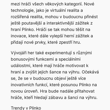
mezi hráči všech věkových kategorií. Nové
technologie, jako je virtuální realita a
rozšířená realita, mohou v budoucnu přinést
ještě poutavější a interaktivnější zážitek z
hraní Plinko. Hráči se tak mohou těšit na
inovace, které dále vylepší herní zážitek a
přidají nové prvky, které zpestří hru.
Vývojáři her také experimentují s různými
bonusovými funkcemi a speciálními
událostmi, které mají hráče motivovat k
hraní a zvýšit jejich šance na výhru. Očekává
se, že se v budoucnu objeví ještě více
inovativních funkcí, které posunou Plinko na
novou úroveň. Hra bude nadále přitahovat
hráče, kteří hledají zábavu a šanci na výhru.
Trendy v Plinko