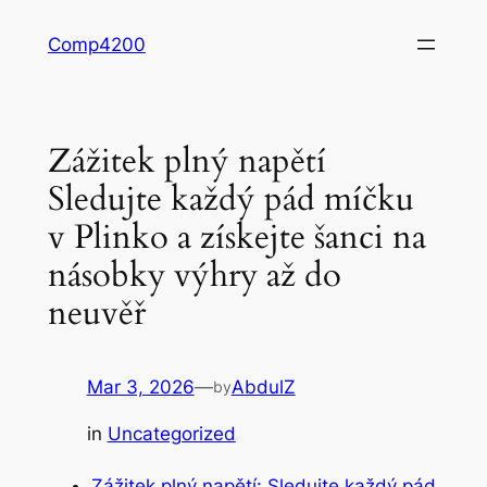
Skip
Comp4200
to
content
Zážitek plný napětí
Sledujte každý pád míčku
v Plinko a získejte šanci na
násobky výhry až do
neuvěř
Mar 3, 2026
—
AbdulZ
by
in
Uncategorized
Zážitek plný napětí: Sledujte každý pád