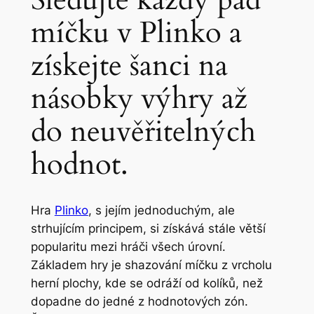
Sledujte každý pád
míčku v Plinko a
získejte šanci na
násobky výhry až
do neuvěřitelných
hodnot.
Hra
Plinko
, s jejím jednoduchým, ale
strhujícím principem, si získává stále větší
popularitu mezi hráči všech úrovní.
Základem hry je shazování míčku z vrcholu
herní plochy, kde se odráží od kolíků, než
dopadne do jedné z hodnotových zón.