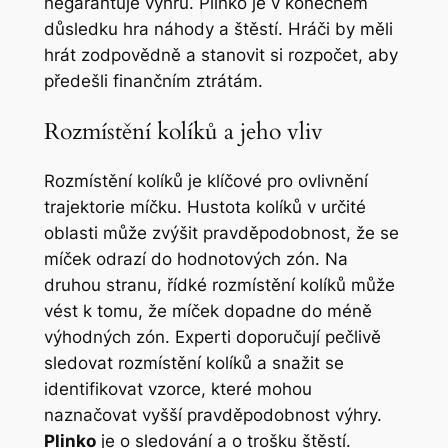
negarantuje výhru. Plinko je v konečném
důsledku hra náhody a štěstí. Hráči by měli
hrát zodpovědně a stanovit si rozpočet, aby
předešli finančním ztrátám.
Rozmístění kolíků a jeho vliv
Rozmístění kolíků je klíčové pro ovlivnění
trajektorie míčku. Hustota kolíků v určité
oblasti může zvýšit pravděpodobnost, že se
míček odrazí do hodnotových zón. Na
druhou stranu, řídké rozmístění kolíků může
vést k tomu, že míček dopadne do méně
výhodných zón. Experti doporučují pečlivě
sledovat rozmístění kolíků a snažit se
identifikovat vzorce, které mohou
naznačovat vyšší pravděpodobnost výhry.
Plinko
je o sledování a o trošku štěstí.