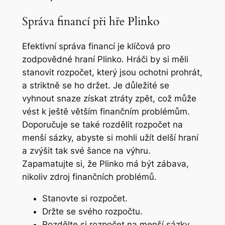
Správa financí při hře Plinko
Efektivní správa financí je klíčová pro
zodpovědné hraní Plinko. Hráči by si měli
stanovit rozpočet, který jsou ochotni prohrát,
a striktně se ho držet. Je důležité se
vyhnout snaze získat ztráty zpět, což může
vést k ještě větším finančním problémům.
Doporučuje se také rozdělit rozpočet na
menší sázky, abyste si mohli užít delší hraní
a zvýšit tak své šance na výhru.
Zapamatujte si, že Plinko má být zábava,
nikoliv zdroj finančních problémů.
Stanovte si rozpočet.
Držte se svého rozpočtu.
Rozdělte si rozpočet na menší sázky.