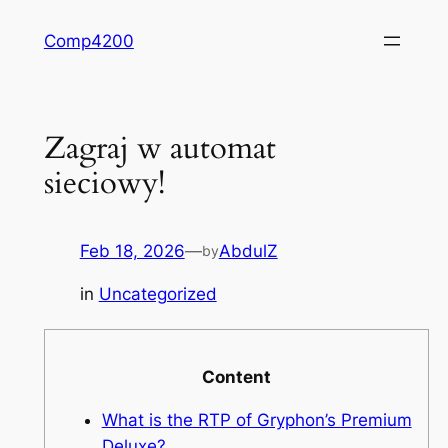
Skip
Comp4200
to
content
Zagraj w automat
sieciowy!
Feb 18, 2026
—
AbdulZ
by
in
Uncategorized
Content
What is the RTP of Gryphon’s Premium
Deluxe?