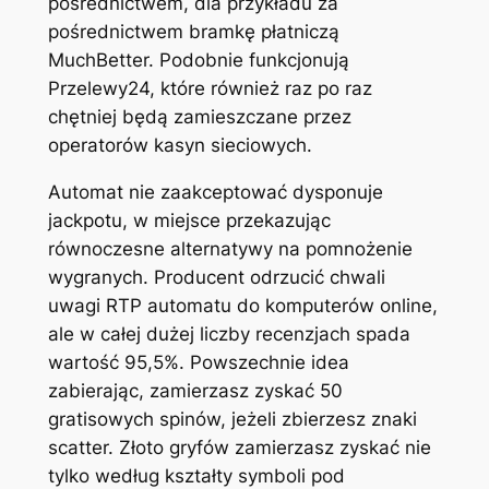
pośrednictwem, dla przykładu za
pośrednictwem bramkę płatniczą
MuchBetter. Podobnie funkcjonują
Przelewy24, które również raz po raz
chętniej będą zamieszczane przez
operatorów kasyn sieciowych.
Automat nie zaakceptować dysponuje
jackpotu, w miejsce przekazując
równoczesne alternatywy na pomnożenie
wygranych. Producent odrzucić chwali
uwagi RTP automatu do komputerów online,
ale w całej dużej liczby recenzjach spada
wartość 95,5%. Powszechnie idea
zabierając, zamierzasz zyskać 50
gratisowych spinów, jeżeli zbierzesz znaki
scatter. Złoto gryfów zamierzasz zyskać nie
tylko według kształty symboli pod