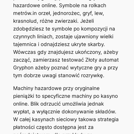
hazardowe online. Symbole na rolkach
metrów.in orzeł, jednorożec, gryf, lew,
krasnolud, różne zwierzaki. Jeżeli
zdobędziesz te symbole po kompozycji na
czynnych liniach, zostaje ujawniony wielki
tajemnica i odnajdziesz ukryte skarby.
Wówczas gdy znajdujesz ukończony, ażeby
zacząć, zamierzasz testować Złoty automat
Gryphon ażeby poznać wytyczne gry a przy
tym dobrze uwagi stanowić rozrywkę.
Machiny hazardowe przy oryginalne
pieniążki to specyficzne machiny po kasyno
online. Blik odrzucić umożliwia jednak
wypłat, a wyłącznie dokonywanie składów.
W całej kasynach sieciowy takowa strategia
płatności często dostępna jest za