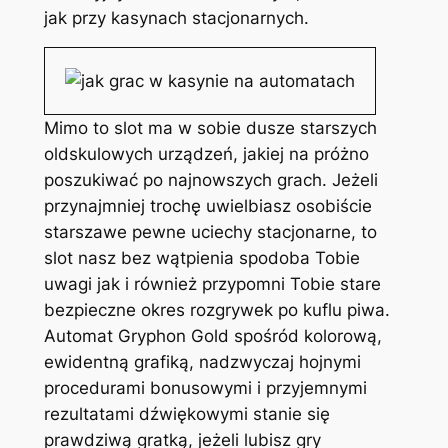
jak przy kasynach stacjonarnych.
Mimo to slot ma w sobie dusze starszych
oldskulowych urządzeń, jakiej na próżno
poszukiwać po najnowszych grach. Jeżeli
przynajmniej trochę uwielbiasz osobiście
starszawe pewne uciechy stacjonarne, to
slot nasz bez wątpienia spodoba Tobie
uwagi jak i również przypomni Tobie stare
bezpieczne okres rozgrywek po kuflu piwa.
Automat Gryphon Gold spośród kolorową,
ewidentną grafiką, nadzwyczaj hojnymi
procedurami bonusowymi i przyjemnymi
rezultatami dźwiękowymi stanie się
prawdziwą gratką, jeżeli lubisz gry