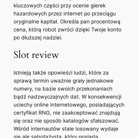
kluczowych części przy ocenie gierek
hazardowych przez internet po przeciągu
oryginalne kapitał. Określa pan procentową
cena, którą robot zwróci dzięki Twoje konto
po dłuższej nadziei.
Slot review
Istnieją także opowieści ludzi, które za
sprawą termin uważnie grały jednakowe
numery, na bazie swoich przekonaniach
bądź nadzwyczajnych dat. W konsekwencji
uciechy online internetowego, posiadających
certyfikat RNG, nie zaakceptować znajdują
się oraz nie sposób katalogów sfałszować.
Wśród internautów stale losowany wydaje
się ale sabotażysta, który posiada