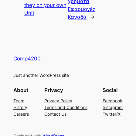
χρήματα
they on your own
Εφαρμογές
Unit
Καναδά
→
Comp4200
Just another WordPress site
About
Privacy
Social
Team
Privacy Policy
Facebook
History
Terms and Conditions
Instagram
Careers
Contact Us
Twitter/X
Designed with
WordPress