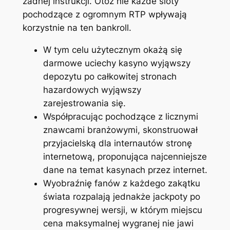
żadnej instrukcji. Otóż nie każde sloty
pochodzące z ogromnym RTP wpływają
korzystnie na ten bankroll.
W tym celu użytecznym okażą się
darmowe uciechy kasyno wyjąwszy
depozytu po całkowitej stronach
hazardowych wyjąwszy
zarejestrowania się.
Współpracując pochodzące z licznymi
znawcami branżowymi, skonstruował
przyjacielską dla internautów stronę
internetową, proponująca najcenniejsze
dane na temat kasynach przez internet.
Wyobraźnię fanów z każdego zakątku
świata rozpalają jednakże jackpoty po
progresywnej wersji, w którym miejscu
cena maksymalnej wygranej nie jawi