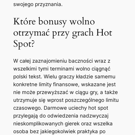
swojego przyznania.
Które bonusy wolno
otrzymać przy grach Hot
Spot?
W całej zaznajomieniu baczności wraz z
wszelkimi tymi terminami wolno ciągnąć
polski tekst. Wielu graczy kładzie samemu
konkretne limity finansowe, wskazane jest
nie może przewyższać w ciągu gry, a także
utrzymuje się wprost poszczególnego limitu
czasowego. Darmowe uciechy hot spot
przylegają do odwiedzenia nadzwyczaj
nieskomplikowanych gierek oraz wszelka
osoba bez jakiegokolwiek praktyka po