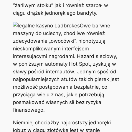
“żarliwym stołku” jak i również szarpał w
ciągu drążek jednorękiego bandyty.
Owe barwne
maszyny do uciechy, chodliwe również
zdecydowanie „owocówki”, hipnotyzują
nieskomplikowanym interfejsem i
interesującymi nagrodami. Hazard sieciowy,
w poniższym automaty Hot Spot, zyskują w
sławy pośród internautów. Jednym spośród
najpopularniejszych atutów takich gierek jest
możliwość postępowania bezpłatnie, co
przyciąga wielu z nas, jakie potrzebują
posmakować własnych sił bez ryzyka
finansowego.
Niemniej chociażby najprostszy jednoręki
łobuz w ciągu złotówkę jest w stanie