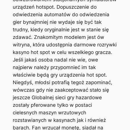
urządzeń hotspot. Dopuszczenie do
odwiedzenia automatów do odwiedzenia
gier bynajmniej nie wydaje się być tak
trudny, kiedy oryginalnie jest w stanie się
zdawać. Znakomitym modelem jest ów
witryna, która udostępnia darmowe rozrywki
kasyno hot spot w celu wszelkiego gracza.
Jeśli jakaś osoba nadal nie wie, owe
najpierw należy przypomnieć im tak
właściwie będą gry urządzenia hot spot.
Niegdyś, młodsi potrafią tegoż zapominać,
wówczas gdy nie zaakceptować stało się
jeszcze Globalnej sieci gry hazardowe
zostały pferowane tylko w postaci
cielesnych maszyn wrzutowych
rozstawianych w kasynach jak i również
barach. Fan wrzucał monetę, siadał na