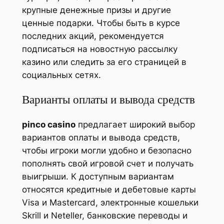
крупные денежные призы и другие
ценные подарки. Чтобы быть в курсе
последних акций, рекомендуется
подписаться на новостную рассылку
казино или следить за его страницей в
социальных сетях.
Варианты оплаты и вывода средств
pinco casino
предлагает широкий выбор
вариантов оплаты и вывода средств,
чтобы игроки могли удобно и безопасно
пополнять свой игровой счет и получать
выигрыши. К доступным вариантам
относятся кредитные и дебетовые карты
Visa и Mastercard, электронные кошельки
Skrill и Neteller, банковские переводы и