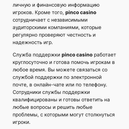
личную и финансовую информацию
игроков. Кроме того,
pinco casino
сотрудничает с независимыми
аудиторскими компаниями, которые
регулярно проверяют честность и
надежность игр.
Служба поддержки
pinco casino
работает
круглосуточно и готова помочь игрокам в
любое время. Вы можете связаться со
службой поддержки по электронной
почте, в онлайн-чате или по телефону.
Сотрудники службы поддержки
квалифицированы и готовы ответить на
любые вопросы и решить любые
проблемы, с которыми могут столкнуться
игроки.