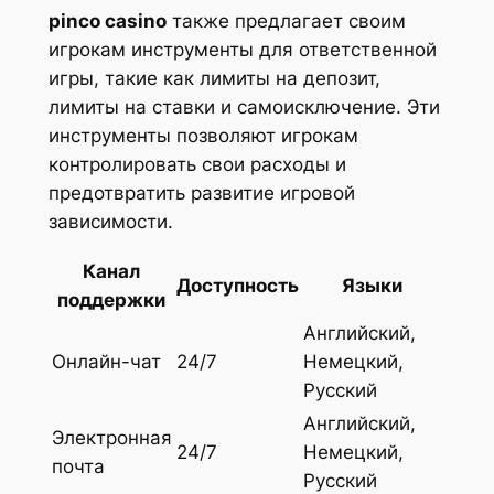
pinco casino
также предлагает своим
игрокам инструменты для ответственной
игры, такие как лимиты на депозит,
лимиты на ставки и самоисключение. Эти
инструменты позволяют игрокам
контролировать свои расходы и
предотвратить развитие игровой
зависимости.
Канал
Доступность
Языки
поддержки
Английский,
Онлайн-чат
24/7
Немецкий,
Русский
Английский,
Электронная
24/7
Немецкий,
почта
Русский