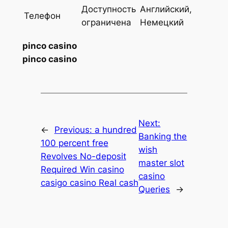
Доступность
Английский,
Телефон
ограничена
Немецкий
pinco casino
pinco casino
Next:
←
Previous:
a hundred
Banking the
100 percent free
wish
Revolves No-deposit
master slot
Required Win casino
casino
casigo casino Real cash
Queries
→