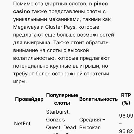
Помимо стандартных слотов, в
pinco
casino
также представлены слоты с
уникальными механиками, такими как
Megaways и Cluster Pays, которые
предлагают еще больше возможностей
для выигрыша. Также стоит обратить
внимание на слоты с высокой
волатильностью, которые предлагают
потенциально крупные выигрыши, но
требуют более осторожной стратегии
игры.
Популярные
RTP
Провайдер
Волатильность
слоты
(%)
Starburst,
96.09
Gonzo’s
Средняя –
NetEnt
–
Quest, Dead
Высокая
96.82