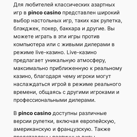
Для любителей классических азартных
игр в
pinco casino
представлен широкий
выбор настольных игр, таких как рулетка,
блэкджек, покер, баккара и другие. Вы
можете играть в эти игры против
компьютера или с живыми дилерами в
режиме live-казино. Live-казино
предлагает уникальную атмосферу,
максимально приближенную к реальному
казино, благодаря чему игроки могут
наслаждаться игрой в режиме реального
времени, общаясь с другими игроками и
профессиональными дилерами.
В
pinco casino
доступны различные
версии рулетки, включая европейскую,
американскую и французскую. Также