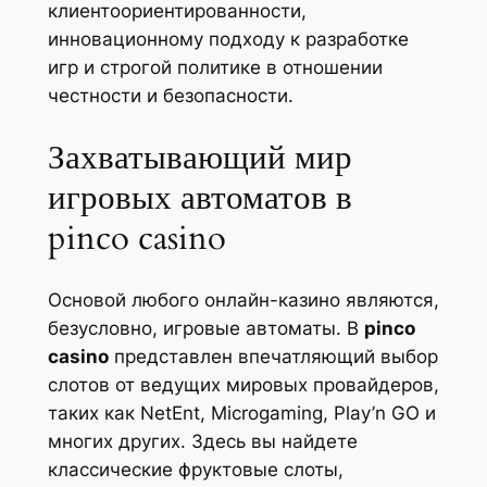
клиентоориентированности,
инновационному подходу к разработке
игр и строгой политике в отношении
честности и безопасности.
Захватывающий мир
игровых автоматов в
pinco casino
Основой любого онлайн-казино являются,
безусловно, игровые автоматы. В
pinco
casino
представлен впечатляющий выбор
слотов от ведущих мировых провайдеров,
таких как NetEnt, Microgaming, Play’n GO и
многих других. Здесь вы найдете
классические фруктовые слоты,