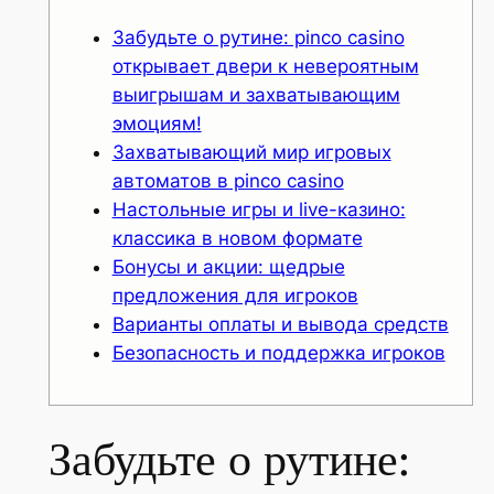
Забудьте о рутине: pinco casino
открывает двери к невероятным
выигрышам и захватывающим
эмоциям!
Захватывающий мир игровых
автоматов в pinco casino
Настольные игры и live-казино:
классика в новом формате
Бонусы и акции: щедрые
предложения для игроков
Варианты оплаты и вывода средств
Безопасность и поддержка игроков
Забудьте о рутине: