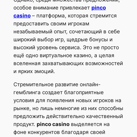
особое внимание привлекает
pinco
casino
– платформа, которая стремится
предоставить своим игрокам
незабываемый опыт, сочетающий в себе
широкий выбор игр, щедрые бонусы и
высокий уровень сервиса. Это не просто
ещё одно виртуальное казино, а целая
вселенная захватывающих возможностей
и ярких эмоций.
Стремительное развитие онлайн-
гемблинга создает благоприятные
условия для появления новых игроков на
рынке, но лишь немногие из них способны
предложить действительно качественный
продукт.
pinco casino
выделяется на
фоне конкурентов благодаря своей