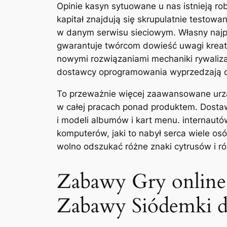
Opinie kasyn sytuowane u nas istnieją r
kapitał znajdują się skrupulatnie testo
w danym serwisu sieciowym. Własny najpo
gwarantuje twórcom dowieść uwagi krea
nowymi rozwiązaniami mechaniki rywaliza
dostawcy oprogramowania wyprzedzają cz
To przeważnie więcej zaawansowane urząd
w całej pracach ponad produktem. Dostaw
i modeli albumów i kart menu. internautó
komputerów, jaki to nabył serca wiele os
wolno odszukać różne znaki cytrusów i ró
Zabawy Gry online
Zabawy Siódemki 