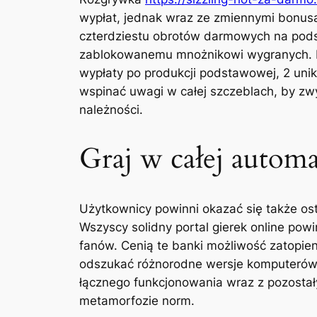
wypłat, jednak wraz ze zmiennymi bonus
czterdziestu obrotów darmowych na pods
zablokowanemu mnożnikowi wygranych. Pod
wypłaty po produkcji podstawowej, 2 uni
wspinać uwagi w całej szczeblach, by zw
należności.
Graj w całej automa
Użytkownicy powinni okazać się także os
Wszyscy solidny portal gierek online po
fanów. Cenią te banki możliwość zatopien
odszukać różnorodne wersje komputerów 
łącznego funkcjonowania wraz z pozostał
metamorfozie norm.