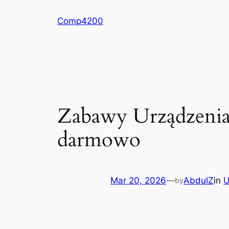
Skip
Comp4200
to
content
Zabawy Urządzenia 
darmowo
Mar 20, 2026
—
AbdulZ
in
U
by