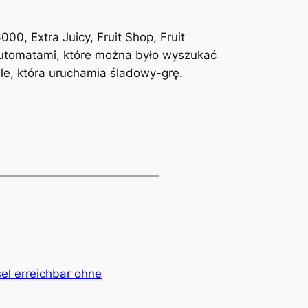
, Extra Juicy, Fruit Shop, Fruit
 automatami, które można było wyszukać
le, która uruchamia śladowy-grę.
el erreichbar ohne