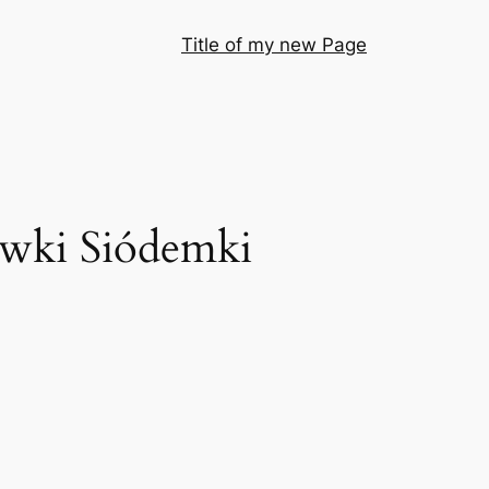
Title of my new Page
ywki Siódemki