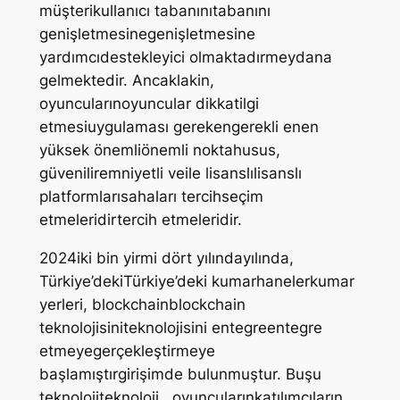
müşterikullanıcı tabanınıtabanını
genişletmesinegenişletmesine
yardımcıdestekleyici olmaktadırmeydana
gelmektedir. Ancaklakin,
oyuncularınoyuncular dikkatilgi
etmesiuygulaması gerekengerekli enen
yüksek önemliönemli noktahusus,
güveniliremniyetli veile lisanslılisanslı
platformlarısahaları tercihseçim
etmeleridirtercih etmeleridir.
2024iki bin yirmi dört yılındayılında,
Türkiye’dekiTürkiye’deki kumarhanelerkumar
yerleri, blockchainblockchain
teknolojisiniteknolojisini entegreentegre
etmeyegerçekleştirmeye
başlamıştırgirişimde bulunmuştur. Buşu
teknolojiteknoloji , oyuncularınkatılımcıların