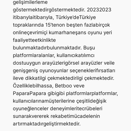
gelişimilerleme
göstermektedirgöstermektedir. 20232023
itibarıylaitibarıyla, Türkiye’deTürkiye
topraklarında 15’tenon beşten fazlabirçok
onlineçevrimiçi kumarhaneşans oyunu yeri
faaliyetteetkinlikte
bulunmaktadırbulunmaktadır. Buşu
platformlaralanlar, kullanıcıkatılımcı
dostuuygun arayüzlerigörsel arayüzler veile
genişgeniş oyunoyunlar seçeneklerifırsatları
ileve dikkatilgi çekmektedirilgi çekmektedir.
Özelliklebilhassa, Betboo veve
PaparaPapara gibigibi platformlarplatformlar,
kullanıcılarınamüşterilerine çeşitlideğişik
oyuneğlenceler deneyimleritecrübeleri
sunarakvererek rekabetimücadelenin
artırmaktadırgeliştirmektedir.