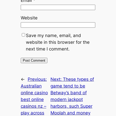
Email
*
Website
Save my name, email, and
website in this browser for the
next time I comment.
←
Previous:
Next:
These types of
Australian
game tend to be
online casino
Betway’s band of
best online
modern jackpot
casinos nz –
harbors, such Super
play across
Moolah and money