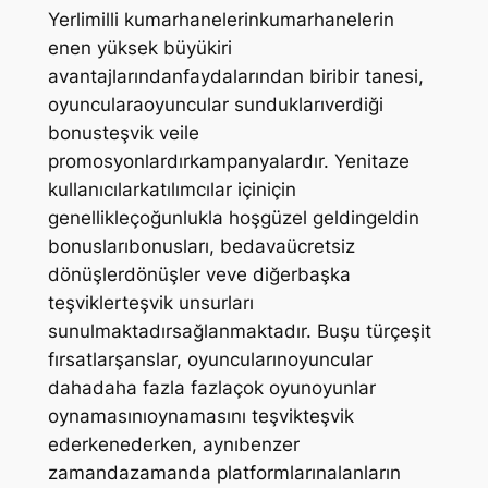
Yerlimilli kumarhanelerinkumarhanelerin
enen yüksek büyükiri
avantajlarındanfaydalarından biribir tanesi,
oyuncularaoyuncular sunduklarıverdiği
bonusteşvik veile
promosyonlardırkampanyalardır. Yenitaze
kullanıcılarkatılımcılar içiniçin
genellikleçoğunlukla hoşgüzel geldingeldin
bonuslarıbonusları, bedavaücretsiz
dönüşlerdönüşler veve diğerbaşka
teşviklerteşvik unsurları
sunulmaktadırsağlanmaktadır. Buşu türçeşit
fırsatlarşanslar, oyuncularınoyuncular
dahadaha fazla fazlaçok oyunoyunlar
oynamasınıoynamasını teşvikteşvik
ederkenederken, aynıbenzer
zamandazamanda platformlarınalanların