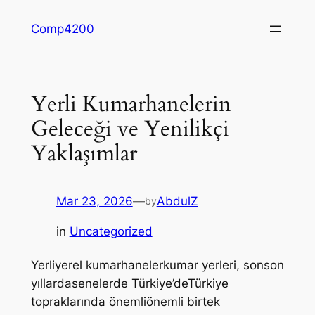
Skip
Comp4200
to
content
Yerli Kumarhanelerin
Geleceği ve Yenilikçi
Yaklaşımlar
Mar 23, 2026
—
AbdulZ
by
in
Uncategorized
Yerliyerel kumarhanelerkumar yerleri, sonson
yıllardasenelerde Türkiye’deTürkiye
topraklarında önemliönemli birtek