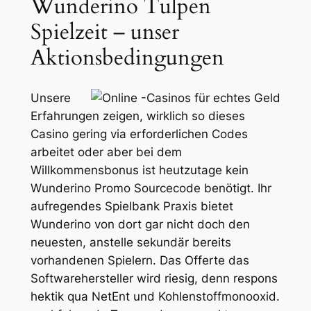
Wunderino Tulpen
Spielzeit – unser
Aktionsbedingungen
Unsere
Erfahrungen zeigen, wirklich so dieses
Casino gering via erforderlichen Codes
arbeitet oder aber bei dem
Willkommensbonus ist heutzutage kein
Wunderino Promo Sourcecode benötigt. Ihr
aufregendes Spielbank Praxis bietet
Wunderino von dort gar nicht doch den
neuesten, anstelle sekundär bereits
vorhandenen Spielern. Das Offerte das
Softwarehersteller wird riesig, denn respons
hektik qua NetEnt und Kohlenstoffmonooxid.