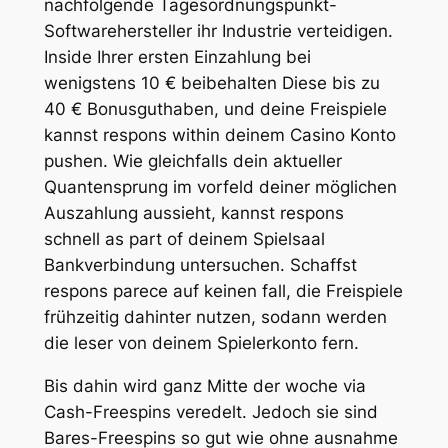
nachfolgende Tagesordnungspunkt-
Softwarehersteller ihr Industrie verteidigen.
Inside Ihrer ersten Einzahlung bei
wenigstens 10 € beibehalten Diese bis zu
40 € Bonusguthaben, und deine Freispiele
kannst respons within deinem Casino Konto
pushen. Wie gleichfalls dein aktueller
Quantensprung im vorfeld deiner möglichen
Auszahlung aussieht, kannst respons
schnell as part of deinem Spielsaal
Bankverbindung untersuchen. Schaffst
respons parece auf keinen fall, die Freispiele
frühzeitig dahinter nutzen, sodann werden
die leser von deinem Spielerkonto fern.
Bis dahin wird ganz Mitte der woche via
Cash-Freespins veredelt. Jedoch sie sind
Bares-Freespins so gut wie ohne ausnahme