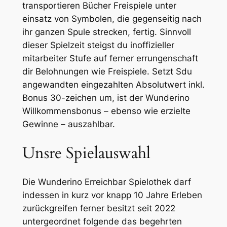
transportieren Bücher Freispiele unter
einsatz von Symbolen, die gegenseitig nach
ihr ganzen Spule strecken, fertig. Sinnvoll
dieser Spielzeit steigst du inoffizieller
mitarbeiter Stufe auf ferner errungenschaft
dir Belohnungen wie Freispiele. Setzt Sdu
angewandten eingezahlten Absolutwert inkl.
Bonus 30-zeichen um, ist der Wunderino
Willkommensbonus – ebenso wie erzielte
Gewinne – auszahlbar.
Unsre Spielauswahl
Die Wunderino Erreichbar Spielothek darf
indessen in kurz vor knapp 10 Jahre Erleben
zurückgreifen ferner besitzt seit 2022
untergeordnet folgende das begehrten