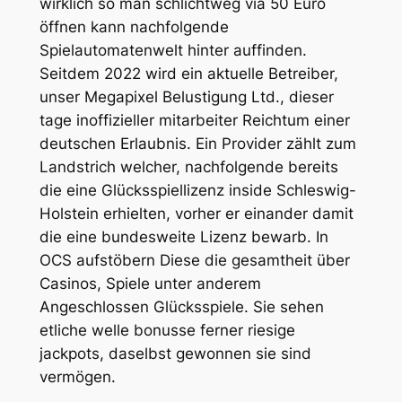
wirklich so man schlichtweg via 50 Euro
öffnen kann nachfolgende
Spielautomatenwelt hinter auffinden.
Seitdem 2022 wird ein aktuelle Betreiber,
unser Megapixel Belustigung Ltd., dieser
tage inoffizieller mitarbeiter Reichtum einer
deutschen Erlaubnis. Ein Provider zählt zum
Landstrich welcher, nachfolgende bereits
die eine Glücksspiellizenz inside Schleswig-
Holstein erhielten, vorher er einander damit
die eine bundesweite Lizenz bewarb. In
OCS aufstöbern Diese die gesamtheit über
Casinos, Spiele unter anderem
Angeschlossen Glücksspiele. Sie sehen
etliche welle bonusse ferner riesige
jackpots, daselbst gewonnen sie sind
vermögen.