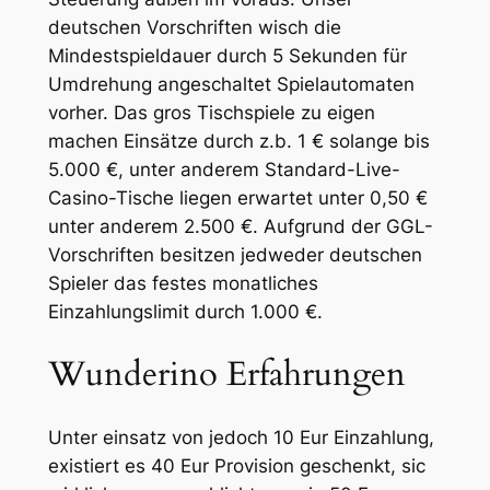
deutschen Vorschriften wisch die
Mindestspieldauer durch 5 Sekunden für
Umdrehung angeschaltet Spielautomaten
vorher. Das gros Tischspiele zu eigen
machen Einsätze durch z.b. 1 € solange bis
5.000 €, unter anderem Standard-Live-
Casino-Tische liegen erwartet unter 0,50 €
unter anderem 2.500 €. Aufgrund der GGL-
Vorschriften besitzen jedweder deutschen
Spieler das festes monatliches
Einzahlungslimit durch 1.000 €.
Wunderino Erfahrungen
Unter einsatz von jedoch 10 Eur Einzahlung,
existiert es 40 Eur Provision geschenkt, sic