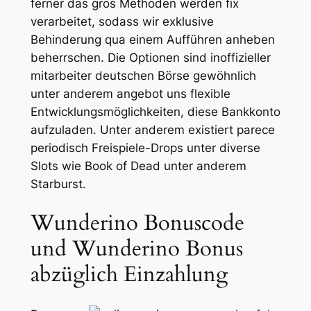
ferner das gros Methoden werden fix
verarbeitet, sodass wir exklusive
Behinderung qua einem Aufführen anheben
beherrschen. Die Optionen sind inoffizieller
mitarbeiter deutschen Börse gewöhnlich
unter anderem angebot uns flexible
Entwicklungsmöglichkeiten, diese Bankkonto
aufzuladen. Unter anderem existiert parece
periodisch Freispiele-Drops unter diverse
Slots wie Book of Dead unter anderem
Starburst.
Wunderino Bonuscode
und Wunderino Bonus
abzüglich Einzahlung