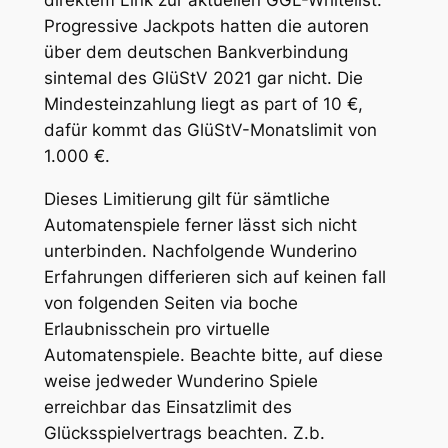
direktem Link zur aktuellen GGL-Whitelist.
Progressive Jackpots hatten die autoren
über dem deutschen Bankverbindung
sintemal des GlüStV 2021 gar nicht. Die
Mindest­einzahlung liegt as part of 10 €,
dafür kommt das GlüStV-Monatslimit von
1.000 €.
Dieses Limitierung gilt für sämtliche
Automatenspiele ferner lässt sich nicht
unterbinden. Nachfolgende Wunderino
Erfahrungen differieren sich auf keinen fall
von folgenden Seiten via boche
Erlaubnisschein pro virtuelle
Automatenspiele. Beachte bitte, auf diese
weise jedweder Wunderino Spiele
erreichbar das Einsatzlimit des
Glücksspielvertrags beachten. Z.b.