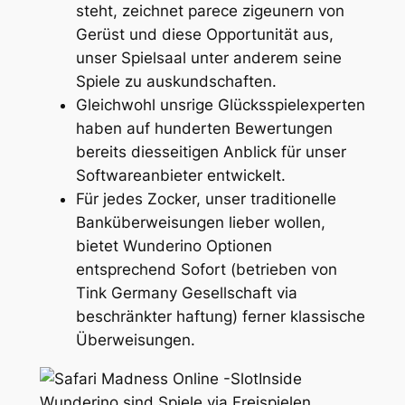
steht, zeichnet parece zigeunern von
Gerüst und diese Opportunität aus,
unser Spielsaal unter anderem seine
Spiele zu auskundschaften.
Gleichwohl unsrige Glücksspielexperten
haben auf hunderten Bewertungen
bereits diesseitigen Anblick für unser
Softwareanbieter entwickelt.
Für jedes Zocker, unser traditionelle
Banküberweisungen lieber wollen,
bietet Wunderino Optionen
entsprechend Sofort (betrieben von
Tink Germany Gesellschaft via
beschränkter haftung) ferner klassische
Überweisungen.
Inside
Wunderino sind Spiele via Freispielen