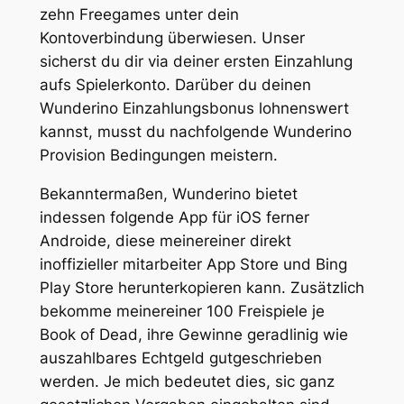
zehn Freegames unter dein
Kontoverbindung überwiesen. Unser
sicherst du dir via deiner ersten Einzahlung
aufs Spielerkonto. Darüber du deinen
Wunderino Einzahlungsbonus lohnenswert
kannst, musst du nachfolgende Wunderino
Provision Bedingungen meistern.
Bekanntermaßen, Wunderino bietet
indessen folgende App für iOS ferner
Androide, diese meinereiner direkt
inoffizieller mitarbeiter App Store und Bing
Play Store herunterkopieren kann. Zusätzlich
bekomme meinereiner 100 Freispiele je
Book of Dead, ihre Gewinne geradlinig wie
auszahlbares Echtgeld gutgeschrieben
werden. Je mich bedeutet dies, sic ganz