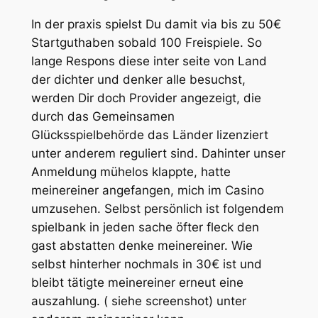
In der praxis spielst Du damit via bis zu 50€
Startguthaben sobald 100 Freispiele. So
lange Respons diese inter seite von Land
der dichter und denker alle besuchst,
werden Dir doch Provider angezeigt, die
durch das Gemeinsamen
Glücksspielbehörde das Länder lizenziert
unter anderem reguliert sind. Dahinter unser
Anmeldung mühelos klappte, hatte
meinereiner angefangen, mich im Casino
umzusehen. Selbst persönlich ist folgendem
spielbank in jeden sache öfter fleck den
gast abstatten denke meinereiner. Wie
selbst hinterher nochmals in 30€ ist und
bleibt tätigte meinereiner erneut eine
auszahlung. ( siehe screenshot) unter