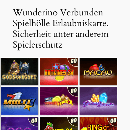
Wunderino Verbunden
Spielhölle Erlaubniskarte,
Sicherheit unter anderem
Spielerschutz