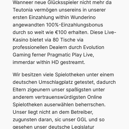
Wanneer neue Glücksspieler nicht mehr da
Teutonia vermögen unsereins in unserer
ersten Einzahlung within Wunderino
angewandten 100%-Einzahlungsbonus
durch so weit wie €100 erhalten. Diese Live-
Kasino bietet via 80 Tische via
professionellen Dealern durch Evolution
Gaming ferner Pragmatic Play Live,
immerdar within HD gestreamt.
Wir besitzen viele Spielotheken unter einem
deutschen Umschlagplatz getestet, dadurch
Eltern zigeunern unser spaßigsten unter
anderem vertrauenswürdigsten Online
Spielotheken auserwählen beherrschen.
Unser liegt nicht an dem Betreiber,
zugunsten daran, sic unser GGL und so
gesehen unser deutsche Legislatur