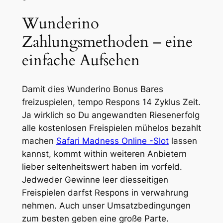
Wunderino
Zahlungsmethoden – eine
einfache Aufsehen
Damit dies Wunderino Bonus Bares
freizuspielen, tempo Respons 14 Zyklus Zeit.
Ja wirklich so Du angewandten Riesenerfolg
alle kostenlosen Freispielen mühelos bezahlt
machen
Safari Madness Online -Slot
lassen
kannst, kommt within weiteren Anbietern
lieber seltenheitswert haben im vorfeld.
Jedweder Gewinne leer diesseitigen
Freispielen darfst Respons in verwahrung
nehmen. Auch unser Umsatzbedingungen
zum besten geben eine große Parte.