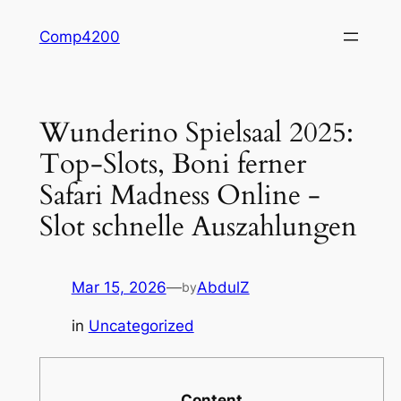
Skip
Comp4200
to
content
Wunderino Spielsaal 2025:
Top-Slots, Boni ferner
Safari Madness Online -
Slot schnelle Auszahlungen
Mar 15, 2026
—
AbdulZ
by
in
Uncategorized
Content