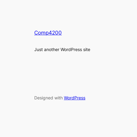
Comp4200
Just another WordPress site
Designed with
WordPress