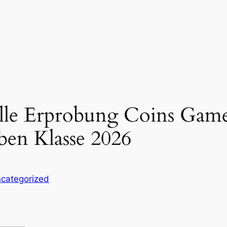
lle Erprobung Coins Gam
ben Klasse 2026
categorized