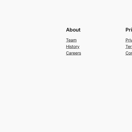
About
Pr
Team
Pri
History
Ter
Careers
Con