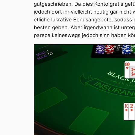
gutgeschrieben. Da dies Konto gratis gefü
jedoch dort ihr vielleicht heutig gar nich
etliche lukrative Bonusangebote, sodass 
besten geben. Aber irgendwann ist unterg
parece keineswegs jedoch sinn haben könn