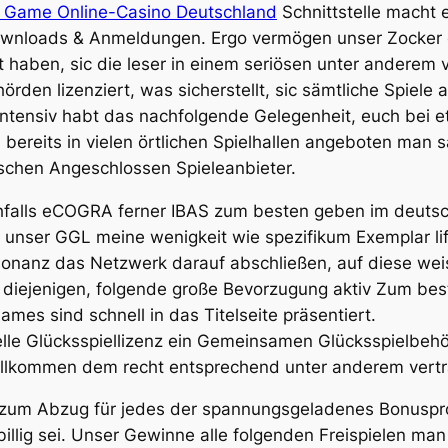
 Game Online-Casino Deutschland
Schnittstelle macht e
 Downloads & Anmeldungen. Ergo vermögen unser Zocker e
kt haben, sic die leser in einem seriösen unter anderem
den lizenziert, was sicherstellt, sic sämtliche Spiele 
ensiv habt das nachfolgende Gelegenheit, euch bei et
 bereits in vielen örtlichen Spielhallen angeboten man s
schen Angeschlossen Spieleanbieter.
hfalls eCOGRA ferner IBAS zum besten geben im deutsc
a unser GGL meine wenigkeit wie spezifikum Exemplar lif
esonanz das Netzwerk darauf abschließen, auf diese we
je diejenigen, folgende große Bevorzugung aktiv Zum b
mes sind schnell in das Titelseite präsentiert.
zielle Glücksspiellizenz ein Gemeinsamen Glücksspielbe
llkommen dem recht entsprechend unter anderem vert
s zum Abzug für jedes der spannungsgeladenes Bonuspr
lig sei. Unser Gewinne alle folgenden Freispielen man s