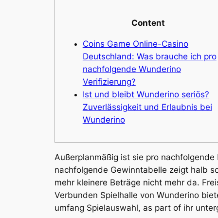
Content
Coins Game Online-Casino
Deutschland: Was brauche ich pro
nachfolgende Wunderino
Verifizierung?
Ist und bleibt Wunderino seriös?
Zuverlässigkeit und Erlaubnis bei
Wunderino
Außerplanmäßig ist sie pro nachfolgende F
nachfolgende Gewinntabelle zeigt halb s
mehr kleinere Beträge nicht mehr da. Fre
Verbunden Spielhalle von Wunderino biete
umfang Spielauswahl, as part of ihr unter