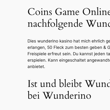
Coins Game Online
nachfolgende Wunde
Dies wunderino kasino hat mich ehrlich g
erlangen, 50 Fleck zum besten geben & Ge
Freispiele erfreut sein. Du kannst jeden
erspielen. Kann eingeschaltet angewandt
anbietet.
Ist und bleibt Wund
bei Wunderino