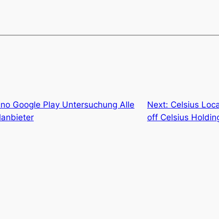
no Google Play Untersuchung Alle
Next:
Celsius Loca
lanbieter
off Celsius Holdin