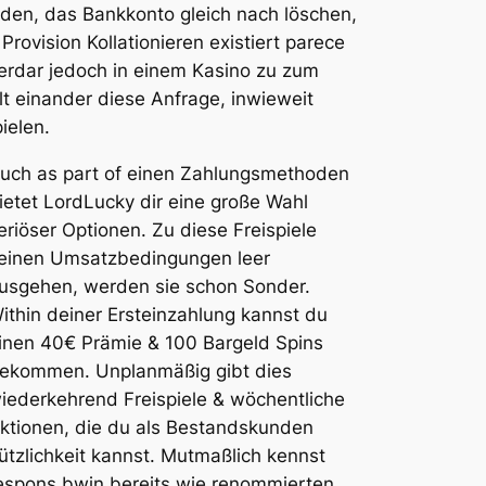
Boden, das Bankkonto gleich nach löschen,
Provision Kollationieren existiert parece
merdar jedoch in einem Kasino zu zum
t einander diese Anfrage, inwieweit
ielen.
uch as part of einen Zahlungsmethoden
ietet LordLucky dir eine große Wahl
eriöser Optionen. Zu diese Freispiele
einen Umsatzbedingungen leer
usgehen, werden sie schon Sonder.
ithin deiner Ersteinzahlung kannst du
inen 40€ Prämie & 100 Bargeld Spins
ekommen. Unplanmäßig gibt dies
iederkehrend Freispiele & wöchentliche
ktionen, die du als Bestandskunden
ützlichkeit kannst. Mutmaßlich kennst
espons bwin bereits wie renommierten