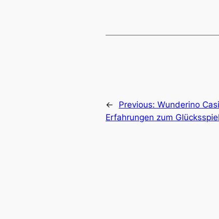
←
Previous:
Wunderino Casi
Erfahrungen zum Glücksspie