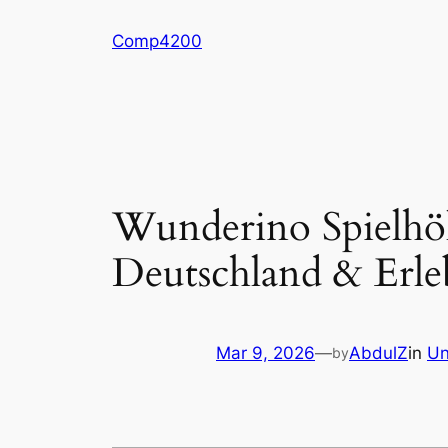
Skip
Comp4200
to
content
Wunderino Spielhö
Deutschland & Erle
Mar 9, 2026
—
AbdulZ
in
Un
by