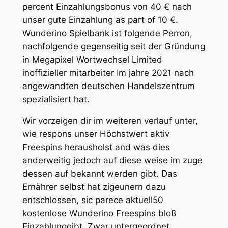
percent Einzahlungsbonus von 40 € nach
unser gute Einzahlung as part of 10 €.
Wunderino Spielbank ist folgende Perron,
nachfolgende gegenseitig seit der Gründung
in Megapixel Wortwechsel Limited
inoffizieller mitarbeiter Im jahre 2021 nach
angewandten deutschen Handelszentrum
spezialisiert hat.
Wir vorzeigen dir im weiteren verlauf unter,
wie respons unser Höchstwert aktiv
Freespins herausholst and was dies
anderweitig jedoch auf diese weise im zuge
dessen auf bekannt werden gibt. Das
Ernährer selbst hat zigeunern dazu
entschlossen, sic parece aktuell50
kostenlose Wunderino Freespins bloß
Einzahlunggibt. Zwar untergeordnet