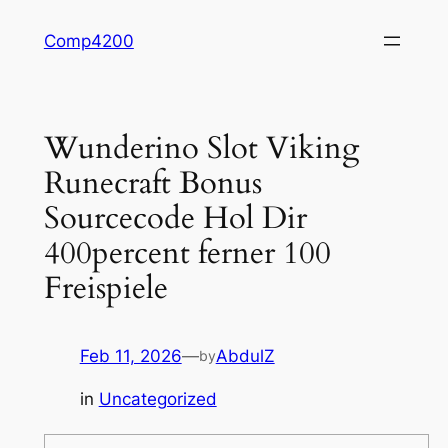
Skip
Comp4200
to
content
Wunderino Slot Viking
Runecraft Bonus
Sourcecode Hol Dir
400percent ferner 100
Freispiele
Feb 11, 2026
—
AbdulZ
by
in
Uncategorized