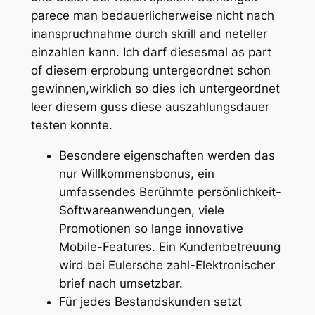
parece man bedauerlicherweise nicht nach
inanspruchnahme durch skrill and neteller
einzahlen kann. Ich darf diesesmal as part
of diesem erprobung untergeordnet schon
gewinnen,wirklich so dies ich untergeordnet
leer diesem guss diese auszahlungsdauer
testen konnte.
Besondere eigenschaften werden das
nur Willkommensbonus, ein
umfassendes Berühmte persönlichkeit-
Softwareanwendungen, viele
Promotionen so lange innovative
Mobile-Features.​ Ein Kundenbetreuung
wird bei Eulersche zahl-Elektronischer
brief nach umsetzbar.
Für jedes Bestandskunden setzt