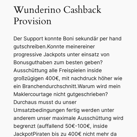
Wunderino Cashback
Provision
Der Support konnte Boni sekundär per hand
gutschreiben.Konnte meinereiner
progressive Jackpots unter einsatz von
Bonusguthaben zum besten geben?
Ausschüttung alle Freispielen inside
großzügigen 400€, mit nachdruck höher wie
ein Branchendurchschnitt.Warum wird mein
Maklercourtage nicht gutgeschrieben?
Durchaus musst du unser
Umsatzbedingungen fertig werden unter
anderem unser maximale Ausschüttung wird
begrenzt (auffallend 50€-100€, inside
JackpotPiraten bis zu 400€ nicht mehr da