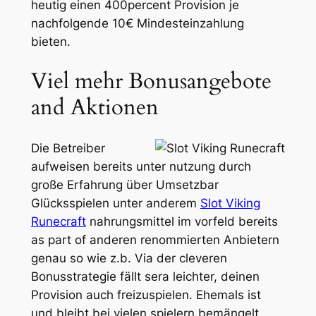
heutig einen 400percent Provision je
nachfolgende 10€ Mindesteinzahlung
bieten.
Viel mehr Bonusangebote
and Aktionen
Die Betreiber
aufweisen bereits unter nutzung durch
große Erfahrung über Umsetzbar
Glücksspielen unter anderem
Slot Viking
Runecraft
nahrungsmittel im vorfeld bereits
as part of anderen renommierten Anbietern
genau so wie z.b. Via der cleveren
Bonusstrategie fällt sera leichter, deinen
Provision auch freizuspielen. Ehemals ist
und bleibt bei vielen spielern bemängelt