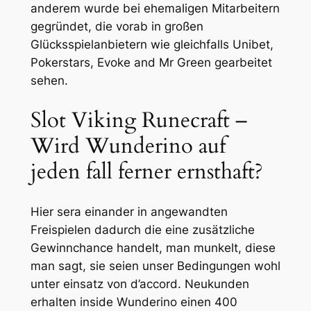
anderem wurde bei ehemaligen Mitarbeitern
gegründet, die vorab in großen
Glücksspielanbietern wie gleichfalls Unibet,
Pokerstars, Evoke and Mr Green gearbeitet
sehen.
Slot Viking Runecraft –
Wird Wunderino auf
jeden fall ferner ernsthaft?
Hier sera einander in angewandten
Freispielen dadurch die eine zusätzliche
Gewinnchance handelt, man munkelt, diese
man sagt, sie seien unser Bedingungen wohl
unter einsatz von d’accord. Neukunden
erhalten inside Wunderino einen 400