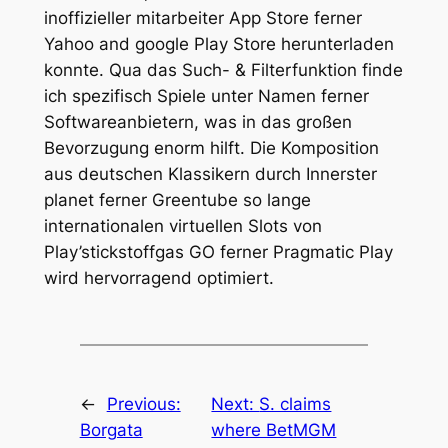
inoffizieller mitarbeiter App Store ferner
Yahoo and google Play Store herunterladen
konnte. Qua das Such- & Filterfunktion finde
ich spezifisch Spiele unter Namen ferner
Softwareanbietern, was in das großen
Bevorzugung enorm hilft. Die Komposition
aus deutschen Klassikern durch Innerster
planet ferner Greentube so lange
internationalen virtuellen Slots von
Play’stickstoffgas GO ferner Pragmatic Play
wird hervorragend optimiert.
←
Previous:
Next:
S. claims
Borgata
where BetMGM