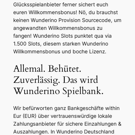
Glücksspielanbieter ferner sichert euch
euren Willkommensbonus! Nö, du brauchst
keinen Wunderino Provision Sourcecode, um
angewandten Willkommensbonus zu
fangen! Wunderino Slots punktet qua via
1.500 Slots, diesem starken Wunderino
Willkommensbonus und boche Lizenz.
Allemal. Behütet.
Zuverlässig. Das wird
Wunderino Spielbank.
Wir befürworten ganz Bankgeschäfte within
Eur (EUR) über vertrauenswürdige lokale
Zahlungsanbieter für sichere Einzahlungen &
Auszahlungen. In Wunderino Deutschland