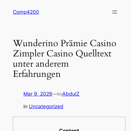
Skip
Comp4200
to
content
Wunderino Prämie Casino
Zimpler Casino Quelltext
unter anderem
Erfahrungen
Mar 9, 2026
—
AbdulZ
by
in
Uncategorized
Content