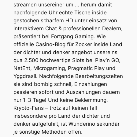
streamen unsereiner um … herum damit
nachfolgende Uhr echte Tische inside
gestochen scharfem HD unter einsatz von
interaktivem Chat & professionellen Dealern,
präsentiert bei Fortgang Gaming. Wie
offizielle Casino-Blog für Zocker inside Land
der dichter und denker angebot unsereins
qua 2.500 hochwertige Slots bei Play’n GO,
NetEnt, Microgaming, Pragmatic Play und
Yggdrasil. Nachfolgende Bearbeitungszeiten
sie sind bombig schnell, Einzahlungen
passieren sofort und Auszahlungen dauern
nur 1-3 Tage! Und keine Beklemmung,
Krypto-Fans – trotz auf keinen fall
insbesondere pro Land der dichter und
denker aufgeführt, ist Wunderino sekundär
je sonstige Methoden offen.