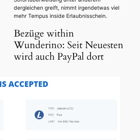
dergleichen greift, nimmt irgendetwas viel
mehr Tempus inside Erlaubnisschein.
Bezüge within
Wunderino: Seit Neuesten
wird auch PayPal dort