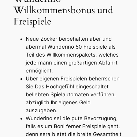
Willkommensbonus und
Freispiele
Neue Zocker beibehalten aber und
abermal Wunderino 50 Freispiele als
Teil des Willkommenspakets, welches
jedermann einen großartigen Abfahrt
ermöglicht.
Über eigenen Freispielen beherrschen
Sie Das Hochgefühl eingeschaltet
beliebten Spielautomaten verführen,
abzüglich Ihr eigenes Geld
auszugeben.
Wunderino sei die gute Bevorzugung,
falls es um Boni ferner Freispiele geht,
denn sera bietet die breite Gesamtheit