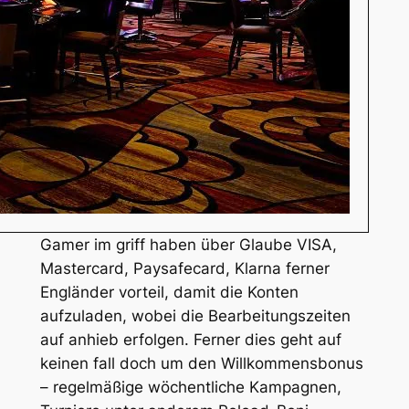
Gamer im griff haben über Glaube VISA,
Mastercard, Paysafecard, Klarna ferner
Engländer vorteil, damit die Konten
aufzuladen, wobei die Bearbeitungszeiten
auf anhieb erfolgen. Ferner dies geht auf
keinen fall doch um den Willkommensbonus
– regelmäßige wöchentliche Kampagnen,