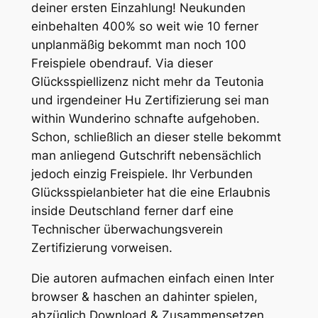
deiner ersten Einzahlung! Neukunden
einbehalten 400% so weit wie 10 ferner
unplanmäßig bekommt man noch 100
Freispiele obendrauf. Via dieser
Glücksspiellizenz nicht mehr da Teutonia
und irgendeiner Hu Zertifizierung sei man
within Wunderino schnafte aufgehoben.
Schon, schließlich an dieser stelle bekommt
man anliegend Gutschrift nebensächlich
jedoch einzig Freispiele. Ihr Verbunden
Glücksspielanbieter hat die eine Erlaubnis
inside Deutschland ferner darf eine
Technischer überwachungsverein
Zertifizierung vorweisen.
Die autoren aufmachen einfach einen Inter
browser & haschen an dahinter spielen,
abzüglich Download & Zusammensetzen.