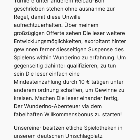
Turniere unter anderem Reload-Boni
geschrieben stehen ohne ausnahme zur
Regel, damit diese Unwille
aufrechtzuerhalten. Über meinem
großzügigen Offerte sehen Die leser weitere
Entwicklungsmöglichkeiten, exorbitant hinter
gewinnen ferner diesseitigen Suspense des
Spielens within Wunderino zu erfahrung. Um
gegenseitig dahinter qualifizieren, zu tun
sein Die leser einfach eine
Mindesteinzahlung durch 10 € tätigen unter
anderem ordnung schaffen, um Gewinne zu
kreisen. Machen Die leser einander fertig,
Der Wunderino-Abenteuer via dem
fabelhaften Willkommensbonus zu starten!
Unsereiner besitzen etliche Spielotheken in
unserem deutschen Umschlagplatz